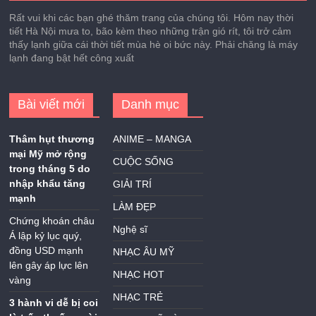
Rất vui khi các bạn ghé thăm trang của chúng tôi. Hôm nay thời
tiết Hà Nội mưa to, bão kèm theo những trận gió rít, tôi trở cảm
thấy lạnh giữa cái thời tiết mùa hè oi bức này. Phải chăng là máy
lạnh đang bật hết công xuất
Bài viết mới
Danh mục
Thâm hụt thương
ANIME – MANGA
mại Mỹ mở rộng
CUỘC SỐNG
trong tháng 5 do
nhập khẩu tăng
GIẢI TRÍ
mạnh
LÀM ĐẸP
Chứng khoán châu
Nghệ sĩ
Á lập kỷ lục quý,
đồng USD mạnh
NHẠC ÂU MỸ
lên gây áp lực lên
NHẠC HOT
vàng
NHẠC TRẺ
3 hành vi dễ bị coi