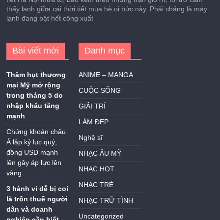
thấy lạnh giữa cái thời tiết mùa hè oi bức này. Phải chăng là máy
lạnh đang bật hết công xuất
Bài viết mới
Danh mục
Thâm hụt thương
ANIME – MANGA
mại Mỹ mở rộng
CUỘC SỐNG
trong tháng 5 do
nhập khẩu tăng
GIẢI TRÍ
mạnh
LÀM ĐẸP
Chứng khoán châu
Nghệ sĩ
Á lập kỷ lục quý,
đồng USD mạnh
NHẠC ÂU MỸ
lên gây áp lực lên
NHẠC HOT
vàng
NHẠC TRẺ
3 hành vi dễ bị coi
là trốn thuế người
NHẠC TRỮ TÌNH
dân và doanh
Uncategorized
nghiệp cần biết