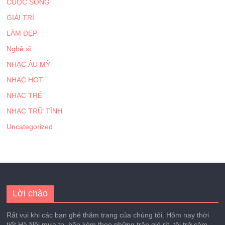
CUỘC SỐNG
GIẢI TRÍ
LÀM ĐẸP
Nghệ sĩ
NHẠC ÂU MỸ
NHẠC HOT
NHẠC TRẺ
NHẠC TRỮ TÌNH
Uncategorized
Lời chào
Rất vui khi các bạn ghé thăm trang của chúng tôi. Hôm nay thời
tiết Hà Nội mưa to, bão kèm theo những trận gió rít, tôi trở cảm