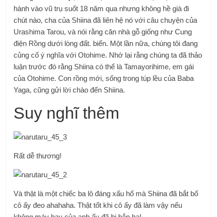
hành vào vũ trụ suốt 18 năm qua nhưng không hề già đi
chút nào, cha của Shiina đã liên hệ nó với câu chuyện của
Urashima Tarou, và nói rằng căn nhà gỗ giống như Cung
điện Rồng dưới lòng đất. biển. Một lần nữa, chúng tôi đang
củng cố ý nghĩa với Otohime. Nhớ lại rằng chúng ta đã thảo
luận trước đó rằng Shiina có thể là Tamayorihime, em gái
của Otohime. Con rồng mới, sống trong túp lều của Baba
Yaga, cũng gửi lời chào đến Shiina.
Suy nghĩ thêm
Rất dễ thương!
Và thật là một chiếc ba lô đáng xấu hổ mà Shiina đã bắt bố
cô ấy đeo ahahaha. Thật tốt khi cô ấy đã làm vậy nếu
không máy bay của anh ấy đã bị bắn hạ!