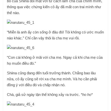
bố của Shiina đối mặt với tư cách làm cha của chính mình,
thông qua việc chứng kiến ​​​​cô ấy đã mất con trai mình như
thế nào.
“Miễn là anh ấy còn sống ở đâu đó! Tôi không có ước muốn
nào khác.” Chỉ cần vậy thôi là cha mẹ vui rồi.
“Con cái không ở mãi với cha mẹ. Ngay cả khi cha mẹ của
họ muốn điều đó.”
Shiina cũng đang đến tuổi trưởng thành. Chẳng bao lâu
nữa, cô ấy cũng sẽ rời xa cha mẹ mình. Và họ cần phải
đồng ý với điều đó và chấp nhận nó.
Chà, giả sử ngày tận thế không xảy ra trước.
*ho ho*