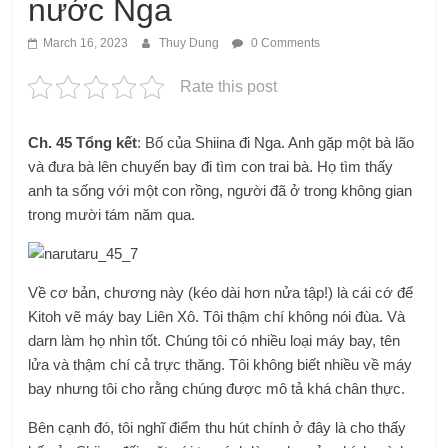
nước Nga
March 16, 2023
Thuy Dung
0 Comments
Rate this post
Ch. 45 Tổng kết
: Bố của Shiina đi Nga. Anh gặp một bà lão
và đưa bà lên chuyến bay đi tìm con trai bà. Họ tìm thấy
anh ta sống với một con rồng, người đã ở trong không gian
trong mười tám năm qua.
Về cơ bản, chương này (kéo dài hơn nửa tập!) là cái cớ để
Kitoh vẽ máy bay Liên Xô. Tôi thậm chí không nói đùa. Và
darn làm họ nhìn tốt. Chúng tôi có nhiều loại máy bay, tên
lửa và thậm chí cả trực thăng. Tôi không biết nhiều về máy
bay nhưng tôi cho rằng chúng được mô tả khá chân thực.
Bên cạnh đó, tôi nghĩ điểm thu hút chính ở đây là cho thấy