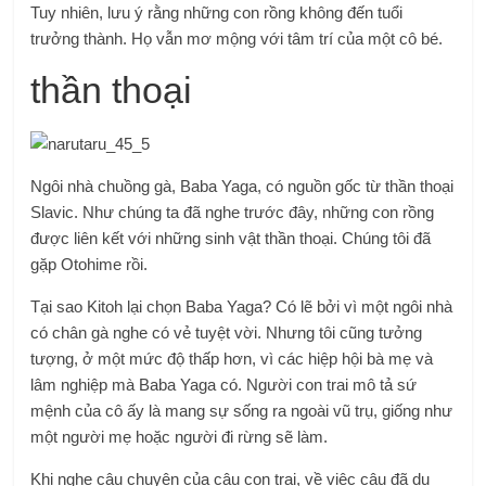
Tuy nhiên, lưu ý rằng những con rồng không đến tuổi
trưởng thành. Họ vẫn mơ mộng với tâm trí của một cô bé.
thần thoại
Ngôi nhà chuồng gà, Baba Yaga, có nguồn gốc từ thần thoại
Slavic. Như chúng ta đã nghe trước đây, những con rồng
được liên kết với những sinh vật thần thoại. Chúng tôi đã
gặp Otohime rồi.
Tại sao Kitoh lại chọn Baba Yaga? Có lẽ bởi vì một ngôi nhà
có chân gà nghe có vẻ tuyệt vời. Nhưng tôi cũng tưởng
tượng, ở một mức độ thấp hơn, vì các hiệp hội bà mẹ và
lâm nghiệp mà Baba Yaga có. Người con trai mô tả sứ
mệnh của cô ấy là mang sự sống ra ngoài vũ trụ, giống như
một người mẹ hoặc người đi rừng sẽ làm.
Khi nghe câu chuyện của cậu con trai, về việc cậu đã du