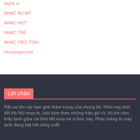
Nghệ sĩ
NHẠC ÂU MỸ
NHẠC HOT
NHẠC TRẺ
NHẠC TRỮ TÌNH
Uncategorized
Lời chào
Rất vui khi các bạn ghé thăm trang của chúng tôi. Hôm nay thời
tiết Hà Nội mưa to, bão kèm theo những trận gió rít, tôi trở cảm
thấy lạnh giữa cái thời tiết mùa hè oi bức này. Phải chăng là máy
lạnh đang bật hết công xuất