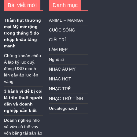
Bài viết mới
Danh mục
Thâm hụt thương
ANIME – MANGA
mại Mỹ mở rộng
CUỘC SỐNG
trong tháng 5 do
nhập khẩu tăng
GIẢI TRÍ
mạnh
LÀM ĐẸP
Chứng khoán châu
Nghệ sĩ
Á lập kỷ lục quý,
đồng USD mạnh
NHẠC ÂU MỸ
lên gây áp lực lên
NHẠC HOT
vàng
NHẠC TRẺ
3 hành vi dễ bị coi
là trốn thuế người
NHẠC TRỮ TÌNH
dân và doanh
Uncategorized
nghiệp cần biết
Doanh nghiệp nhỏ
và vừa có thể vay
vốn bằng tài sản ảo