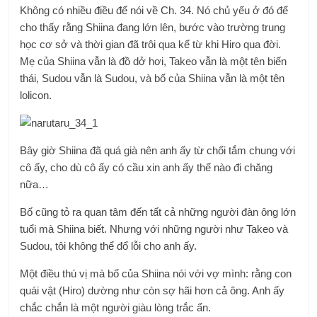
Không có nhiều điều để nói về Ch. 34. Nó chủ yếu ở đó để
cho thấy rằng Shiina đang lớn lên, bước vào trường trung
học cơ sở và thời gian đã trôi qua kể từ khi Hiro qua đời.
Mẹ của Shiina vẫn là đồ dở hơi, Takeo vẫn là một tên biến
thái, Sudou vẫn là Sudou, và bố của Shiina vẫn là một tên
lolicon.
Bây giờ Shiina đã quá già nên anh ấy từ chối tắm chung với
cô ấy, cho dù cô ấy có cầu xin anh ấy thế nào đi chăng
nữa…
Bố cũng tỏ ra quan tâm đến tất cả những người đàn ông lớn
tuổi mà Shiina biết. Nhưng với những người như Takeo và
Sudou, tôi không thể đổ lỗi cho anh ấy.
Một điều thú vị mà bố của Shiina nói với vợ mình: rằng con
quái vật (Hiro) dường như còn sợ hãi hơn cả ông. Anh ấy
chắc chắn là một người giàu lòng trắc ẩn.