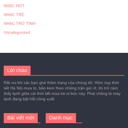
NHẠC HOT
NHẠC TRẺ
NHẠC TRỮ TÌNH
Uncategorized
Lời chào
Rất vui khi các bạn ghé thăm trang của chúng tôi. Hôm nay thời
tiết Hà Nội mưa to, bão kèm theo những trận gió rít, tôi trở cảm
thấy lạnh giữa cái thời tiết mùa hè oi bức này. Phải chăng là máy
lạnh đang bật hết công xuất
Bài viết mới
Danh mục