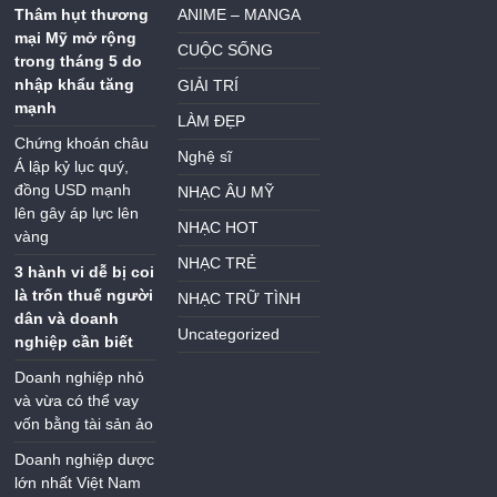
Thâm hụt thương
ANIME – MANGA
mại Mỹ mở rộng
CUỘC SỐNG
trong tháng 5 do
nhập khẩu tăng
GIẢI TRÍ
mạnh
LÀM ĐẸP
Chứng khoán châu
Nghệ sĩ
Á lập kỷ lục quý,
đồng USD mạnh
NHẠC ÂU MỸ
lên gây áp lực lên
NHẠC HOT
vàng
NHẠC TRẺ
3 hành vi dễ bị coi
là trốn thuế người
NHẠC TRỮ TÌNH
dân và doanh
Uncategorized
nghiệp cần biết
Doanh nghiệp nhỏ
và vừa có thể vay
vốn bằng tài sản ảo
Doanh nghiệp dược
lớn nhất Việt Nam