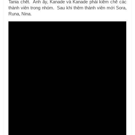
Tania chết.  Anh ấy, Kanade và Kanade phải kiềm chế các 
thành viên trong nhóm.  Sau khi thêm thành viên mới Sora, 
Runa, Nina.