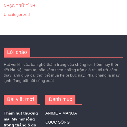
NHẠC TRỮ TÌNH
Uncategorized
Lời chào
Rất vui khi các bạn ghé thăm trang của chúng tôi. Hôm nay thời
tiết Hà Nội mưa to, bão kèm theo những trận gió rít, tôi trở cảm
thấy lạnh giữa cái thời tiết mùa hè oi bức này. Phải chăng là máy
lạnh đang bật hết công xuất
Bài viết mới
Danh mục
Thâm hụt thương
ANIME – MANGA
mại Mỹ mở rộng
CUỘC SỐNG
trong tháng 5 do