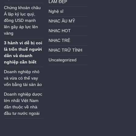
LÀM ĐẸP
Chứng khoán châu
Nghệ sĩ
Á lập kỷ lục quý,
đồng USD mạnh
NHẠC ÂU MỸ
lên gây áp lực lên
NHẠC HOT
vàng
NHẠC TRẺ
3 hành vi dễ bị coi
là trốn thuế người
NHẠC TRỮ TÌNH
dân và doanh
Uncategorized
nghiệp cần biết
Doanh nghiệp nhỏ
và vừa có thể vay
vốn bằng tài sản ảo
Doanh nghiệp dược
lớn nhất Việt Nam
dần thuộc về nhà
đầu tư nước ngoài