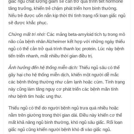
giấc ngủ chất lượng giảm sẽ cản trở quá trình tiết hormone
tăng trưởng, khiến trẻ chậm phát triển hơn bình thường.
Nếu trẻ được uốn nắn kịp thời thì tình trạng rối loạn giấc ngủ
sẽ được khắc phục.
Chứng mất trí nhớ:
Các mảng beta-amyloid tích tụ trong mô
não của bệnh nhân Alzheimer kết hợp với những ngày thiếu
ngủ có thể cản trở quá trình thanh lọc protein. Lúc này bệnh
tiến triển nhanh, mất nhiều thời gian điều trị.
Ảnh hưởng đến hệ thống miễn dịch:
Thiếu ngủ sâu có thể
gây hại cho hệ thống miễn dịch, khiến một người dễ mắc
các bệnh thông thường như cảm lạnh hoặc cúm. Tình trạng
này cũng làm tăng nguy cơ phát triển các bệnh mãn tính
như bệnh tim hoặc ung thư.
Thiếu ngủ có thể do người bệnh ngủ trưa quá nhiều hoặc
nằm trên giường trong thời gian dài. Điều này khiến cơ thể
mất khả năng ngủ bình thường, khó ngủ sâu giấc. Rối loạn
giấc ngủ cũng khiến người bệnh khó đi vào giấc ngủ.