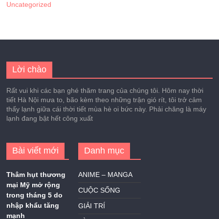
Uncategorized
Lời chào
Rất vui khi các bạn ghé thăm trang của chúng tôi. Hôm nay thời
tiết Hà Nội mưa to, bão kèm theo những trận gió rít, tôi trở cảm
thấy lạnh giữa cái thời tiết mùa hè oi bức này. Phải chăng là máy
lạnh đang bật hết công xuất
Bài viết mới
Danh mục
Thâm hụt thương
ANIME – MANGA
mại Mỹ mở rộng
CUỘC SỐNG
trong tháng 5 do
nhập khẩu tăng
GIẢI TRÍ
mạnh