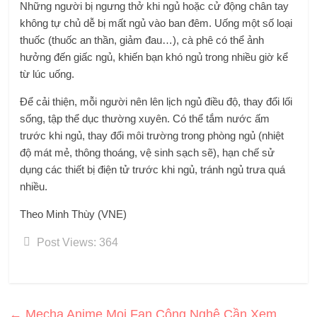
Những người bị ngưng thở khi ngủ hoặc cử động chân tay
không tự chủ dễ bị mất ngủ vào ban đêm. Uống một số loại
thuốc (thuốc an thần, giảm đau…), cà phê có thể ảnh
hưởng đến giấc ngủ, khiến bạn khó ngủ trong nhiều giờ kể
từ lúc uống.
Để cải thiện, mỗi người nên lên lịch ngủ điều độ, thay đổi lối
sống, tập thể dục thường xuyên. Có thể tắm nước ấm
trước khi ngủ, thay đổi môi trường trong phòng ngủ (nhiệt
độ mát mẻ, thông thoáng, vệ sinh sạch sẽ), hạn chế sử
dụng các thiết bị điện tử trước khi ngủ, tránh ngủ trưa quá
nhiều.
Theo Minh Thùy (VNE)
Post Views:
364
←
Mecha Anime Mọi Fan Công Nghệ Cần Xem