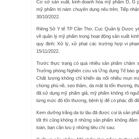
Cơ sở sản xuất, kinh doanh hóa mỹ phẩm D, G ph
mỹ phẩm trị nám chuyên dụng nêu trên; Tiếp nhậ
30/10/2022.
Riêng Sở Y tế TP Cần Thơ, Cục Quản lý Dược yêu
về quản lý mỹ phẩm trong hoạt động sản xuất kin
quy định; Xử lý, xử phạt các trường hợp vi ph
15/11/2022.
Trước thực trạng có quá nhiều sản phẩm chăm sóc
Trưởng phòng Nghiên cứu và Ứng dụng Tế bào gố
Chất lượng không chỉ khiến da nổi nhiều mụn mà
chứng phù nề, sẹo thâm, da mặt bị tổn thương, th
đã sử dụng mỹ phẩm giả, mỹ phẩm không rõ nguồn 
từng mức độ tổn thương, bệnh lý để có phác đồ điều 
Kem dưỡng trắng da từ lâu đã được coi là sản ph
tốt thì cũng không ít những sản phẩm không đả
toàn, bạn cần lưu ý những tiêu chí sau: