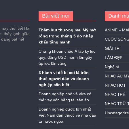
Bài viết mới
Danh mụ
nay thời tiết Hà
Thâm hụt thương mại Mỹ mở
ANIME – M
ảm thấy lạnh giữa
rộng trong tháng 5 do nhập
h đang bật hết
CUỘC SỐN
khẩu tăng mạnh
GIẢI TRÍ
Chứng khoán châu Á lập kỷ lục
quý, đồng USD mạnh lên gây
LÀM ĐẸP
áp lực lên vàng
Nghệ sĩ
3 hành vi dễ bị coi là trốn
NHẠC ÂU M
thuế người dân và doanh
nghiệp cần biết
NHẠC HOT
Doanh nghiệp nhỏ và vừa có
NHẠC TRẺ
thể vay vốn bằng tài sản ảo
NHẠC TRỮ 
Doanh nghiệp dược lớn nhất
Uncategoriz
Việt Nam dần thuộc về nhà đầu
tư nước ngoài