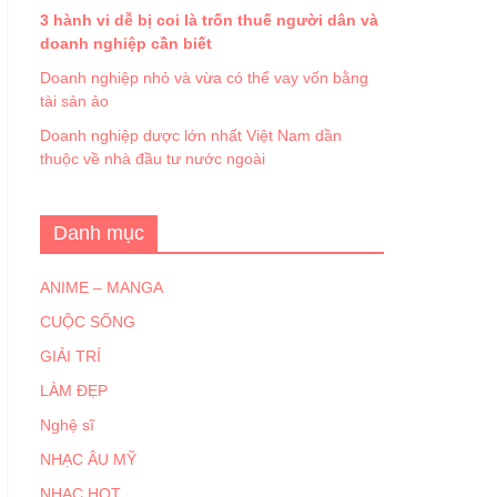
3 hành vi dễ bị coi là trốn thuế người dân và
doanh nghiệp cần biết
Doanh nghiệp nhỏ và vừa có thể vay vốn bằng
tài sản ảo
Doanh nghiệp dược lớn nhất Việt Nam dần
thuộc về nhà đầu tư nước ngoài
Danh mục
ANIME – MANGA
CUỘC SỐNG
GIẢI TRÍ
LÀM ĐẸP
Nghệ sĩ
NHẠC ÂU MỸ
NHẠC HOT