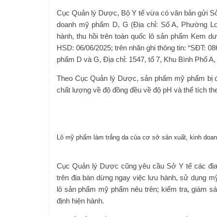
Cục Quản lý Dược, Bộ Y tế vừa có văn bản gửi Sở 
doanh mỹ phẩm D, G (Địa chỉ: Số A, Phường Lo
hành, thu hồi trên toàn quốc lô sản phẩm Kem dưỡ
HSD: 06/06/2025; trên nhãn ghi thông tin: “SĐT: 0
phẩm D và G, Địa chỉ: 1547, tổ 7, Khu Bình Phố 
Theo Cục Quản lý Dược, sản phẩm mỹ phẩm bị đình
chất lượng về độ đồng đều về độ pH và thể tích th
Lô mỹ phẩm làm trắng da của cơ sở sản xuất, kinh doan
Cục Quản lý Dược cũng yêu cầu Sở Y tế các đị
trên địa bàn dừng ngay việc lưu hành, sử dụng mỹ 
lô sản phẩm mỹ phẩm nêu trên; kiểm tra, giám sát
định hiện hành.