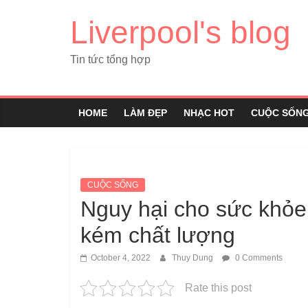
Liverpool's blog
Tin tức tổng hợp
HOME
LÀM ĐẸP
NHẠC HOT
CUỘC SỐN
CUỘC SỐNG
Nguy hại cho sức khỏ
kém chất lượng
October 4, 2022
Thuy Dung
0 Comments
Rate this post