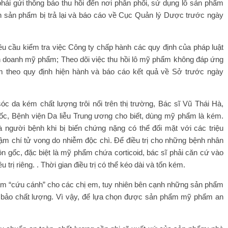
ải gửi thông báo thu hồi đến nơi phân phối, sử dụng lô sản phẩm
n sản phẩm bị trả lại và báo cáo về Cục Quản lý Dược trước ngày
 cầu kiểm tra việc Công ty chấp hành các quy định của pháp luật
h doanh mỹ phẩm; Theo dõi việc thu hồi lô mỹ phẩm không đáp ứng
ạm theo quy định hiện hành và báo cáo kết quả về Sở trước ngày
 da kém chất lượng trôi nổi trên thị trường, Bác sĩ Vũ Thái Hà,
c, Bệnh viện Da liễu Trung ương cho biết, dùng mỹ phẩm là kém.
 người bệnh khi bị biến chứng nặng có thể đối mặt với các triệu
ậm chí tử vong do nhiễm độc chì. Để điều trị cho những bệnh nhân
gốc, đặc biệt là mỹ phẩm chứa corticoid, bác sĩ phải căn cứ vào
trị riêng. . Thời gian điều trị có thể kéo dài và tốn kém.
ẩm “cứu cánh” cho các chị em, tuy nhiên bên cạnh những sản phẩm
m bảo chất lượng. Vì vậy, để lựa chọn được sản phẩm mỹ phẩm an