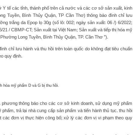
Y tế các tỉnh, thành phố trên cả nước và các cơ sở sản xuất, kinh
ng Tuyền, Bình Thủy Quận, TP Cần Thơ) thông báo đình chỉ lưu
ng trắng da Epop lọ 30g (số lô: 002; ngày sản xuất: 06 /) 6/2022;
86/21 / CBMP-CT; Sản xuất tại Việt Nam; Sản xuất và tiếp thị hóa mỹ
A, Phường Long Tuyền, Bình Thủy Quận, TP. Cần Thơ ”).
 chỉ lưu hành và thu hồi trên toàn quốc do không đạt tiêu chuẩn
eo quy định.
h hóa mỹ phẩm D và G bị thu hồi.
a phương thông báo cho các cơ sở kinh doanh, sử dụng mỹ phẩm
phẩm, trả lại nhà cung cấp sản phẩm và tiến hành thủ tục. thu hồi
 các đơn vị thực hiện công bố; xử lý các đơn vị vi phạm theo quy