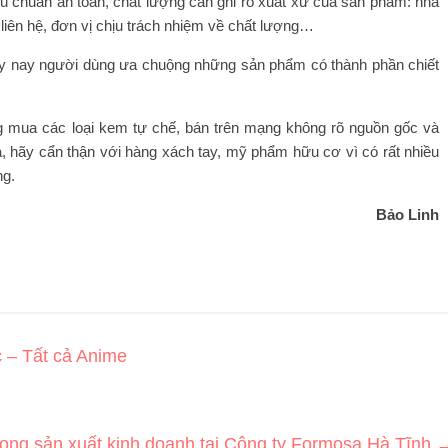
u chuẩn an toàn, chất lượng cần ghi rõ xuất xứ của sản phẩm: nhà
liên hệ, đơn vị chịu trách nhiệm về chất lượng…
ày nay người dùng ưa chuộng những sản phẩm có thành phần chiết
ng mua các loại kem tự chế, bán trên mạng không rõ nguồn gốc và
, hãy cẩn thận với hàng xách tay, mỹ phẩm hữu cơ vì có rất nhiều
ng.
Bảo Linh
 – Tất cả Anime
ong sản xuất kinh doanh tại Công ty Formosa Hà Tĩnh