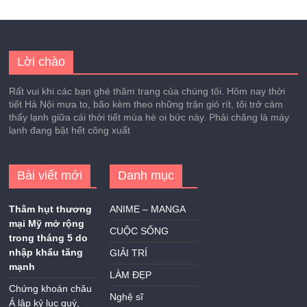
Lời chào
Rất vui khi các bạn ghé thăm trang của chúng tôi. Hôm nay thời
tiết Hà Nội mưa to, bão kèm theo những trận gió rít, tôi trở cảm
thấy lạnh giữa cái thời tiết mùa hè oi bức này. Phải chăng là máy
lạnh đang bật hết công xuất
Bài viết mới
Danh mục
Thâm hụt thương
ANIME – MANGA
mại Mỹ mở rộng
CUỘC SỐNG
trong tháng 5 do
nhập khẩu tăng
GIẢI TRÍ
mạnh
LÀM ĐẸP
Chứng khoán châu
Nghệ sĩ
Á lập kỷ lục quý,