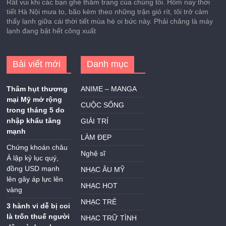
Rất vui khi các bạn ghé thăm trang của chúng tôi. Hôm nay thời
tiết Hà Nội mưa to, bão kèm theo những trận gió rít, tôi trở cảm
thấy lạnh giữa cái thời tiết mùa hè oi bức này. Phải chăng là máy
lạnh đang bật hết công xuất
Bài viết mới
Danh mục
Thâm hụt thương
ANIME – MANGA
mại Mỹ mở rộng
CUỘC SỐNG
trong tháng 5 do
nhập khẩu tăng
GIẢI TRÍ
mạnh
LÀM ĐẸP
Chứng khoán châu
Nghệ sĩ
Á lập kỷ lục quý,
đồng USD mạnh
NHẠC ÂU MỸ
lên gây áp lực lên
NHẠC HOT
vàng
NHẠC TRẺ
3 hành vi dễ bị coi
là trốn thuế người
NHẠC TRỮ TÌNH