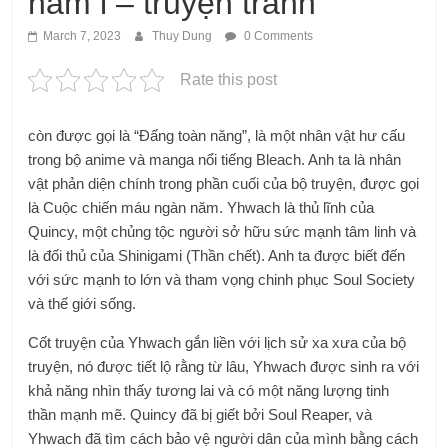
năm i – truyện tranh
March 7, 2023
Thuy Dung
0 Comments
Rate this post
còn được gọi là “Đấng toàn năng”, là một nhân vật hư cấu
trong bộ anime và manga nổi tiếng Bleach. Anh ta là nhân
vật phản diện chính trong phần cuối của bộ truyện, được gọi
là Cuộc chiến máu ngàn năm. Yhwach là thủ lĩnh của
Quincy, một chủng tộc người sở hữu sức mạnh tâm linh và
là đối thủ của Shinigami (Thần chết). Anh ta được biết đến
với sức mạnh to lớn và tham vọng chinh phục Soul Society
và thế giới sống.
Cốt truyện của Yhwach gắn liền với lịch sử xa xưa của bộ
truyện, nó được tiết lộ rằng từ lâu, Yhwach được sinh ra với
khả năng nhìn thấy tương lai và có một năng lượng tinh
thần mạnh mẽ. Quincy đã bị giết bởi Soul Reaper, và
Yhwach đã tìm cách bảo vệ người dân của mình bằng cách