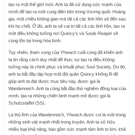
tạo ra một thế giới mới. Anh ta đã sử dụng sức mạnh của
mình để tạo ra một cung điện bên trong Vương quốc Hoàng
gia, một chiều không gian mà tất cả các linh hồn sẽ đến sau
khi họ chết. Ở đó, anh ta sẽ cai trị tất cả các linh hồn, tạo ra
một điều không tưởng nơi Quincy’s và Souls Reaper sẽ
cùng tồn tại trong hòa bình.
Tuy nhiên, tham vọng của Yhwach cuối cùng đã khiến anh
ta tin rằng cách duy nhất để thực sự tạo ra điều không
tưởng này là chinh phục và khuất phục Soul Society. Do đó,
anh ta bắt đầu tập hợp một đội quân Quincy khổng lồ để
giúp anh ta đạt được mục tiêu này, được gọi là
Wandenreich. Anh ta cũng bắt đầu thử nghiệm đồng loại của
mình, tạo ra những chiến binh mạnh mẽ được gọi là
Schutzstaffel (SS).
Là thủ lĩnh của Wandenreich, Yhwach được coi là một trong
những sinh vật mạnh nhất trong truyện. Anh ta sở hữu
nhiều loại khả năng, bao gồm sức mạnh tâm linh to lớn, khả