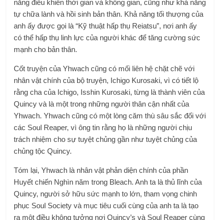
năng điều khiển thời gian và không gian, cũng như khả năng
tự chữa lành và hồi sinh bản thân. Khả năng tối thượng của
anh ấy được gọi là “Kỹ thuật hấp thụ Reiatsu”, nơi anh ấy
có thể hấp thụ linh lực của người khác để tăng cường sức
mạnh cho bản thân.
Cốt truyện của Yhwach cũng có mối liên hệ chặt chẽ với
nhân vật chính của bộ truyện, Ichigo Kurosaki, vì có tiết lộ
rằng cha của Ichigo, Isshin Kurosaki, từng là thành viên của
Quincy và là một trong những người thân cận nhất của
Yhwach. Yhwach cũng có một lòng căm thù sâu sắc đối với
các Soul Reaper, vì ông tin rằng họ là những người chịu
trách nhiệm cho sự tuyệt chủng gần như tuyệt chủng của
chủng tộc Quincy.
Tóm lại, Yhwach là nhân vật phản diện chính của phần
Huyết chiến Nghìn năm trong Bleach. Anh ta là thủ lĩnh của
Quincy, người sở hữu sức mạnh to lớn, tham vọng chinh
phục Soul Society và mục tiêu cuối cùng của anh ta là tạo
ra một điều không tưởng nơi Quincy’s và Soul Reaper cùng