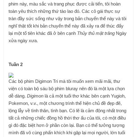
phim này, màu sắc và trang phục được cải tiến, tôi hoàn
toàn yêu thích những thứ tào lao đó. Các cô gái thực sự
tràn đầy sức sống như vậy trong bản chuyển thể này và tôi
nghĩ thật tốt khi bản chuyển thể này đã xảy ra để thúc đẩy
lại một tổ tiên khác đã ở bên cạnh
Thủy thủ mặt trăng
Ngày
xửa ngày xưa.
Tuần 2
Các bộ phim Digimon Tri mà tôi muốn xem mãi mãi, thư
viện có toàn bộ sáu bộ phim bluray nên đó là một lựa chọn
dễ dàng.
Digimon
là cả một tuổi thơ khác bên cạnh Yugioh,
Pokemon, v.v., một chương trình thể hiện chủ đề đẹp đẽ,
lộng lẫy về tình thân, tình bạn. Có lẽ là cảm động nhất trong
tất cả những chiếc đồng hồ thời thơ ấu của tôi, có một điều
gì đó đặc biệt hơn ở phần còn lại. Bạn có thể tưởng tượng
mình đã vô cùng phấn khích khi gặp lại mọi người, lớn tuổi