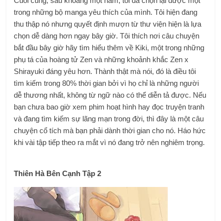
Cuối cùng, sau khoảng một năm, tôi đã chọn lại được một
trong những bộ manga yêu thích của mình. Tôi hiện đang
thu thập nó nhưng quyết định mượn từ thư viện hiện là lựa
chọn dễ dàng hơn ngay bây giờ. Tôi thích nơi câu chuyện
bắt đầu bây giờ hãy tìm hiểu thêm về Kiki, một trong những
phụ tá của hoàng tử Zen và những khoảnh khắc Zen x
Shirayuki đáng yêu hơn. Thành thật mà nói, đó là điều tôi
tìm kiếm trong 80% thời gian bởi vì họ chỉ là những người
dễ thương nhất, không từ ngữ nào có thể diễn tả được. Nếu
bạn chưa bao giờ xem phim hoạt hình hay đọc truyện tranh
và đang tìm kiếm sự lãng mạn trong đời, thì đây là một câu
chuyện cổ tích mà bạn phải dành thời gian cho nó. Háo hức
khi vài tập tiếp theo ra mắt vì nó đang trở nên nghiêm trọng.
Thiên Hà Bên Cạnh Tập 2