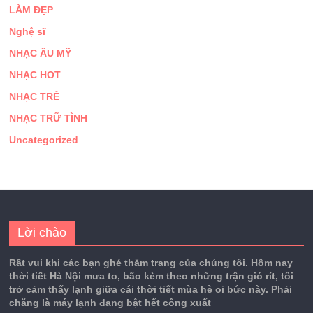
LÀM ĐẸP
Nghệ sĩ
NHẠC ÂU MỸ
NHẠC HOT
NHẠC TRẺ
NHẠC TRỮ TÌNH
Uncategorized
Lời chào
Rất vui khi các bạn ghé thăm trang của chúng tôi. Hôm nay
thời tiết Hà Nội mưa to, bão kèm theo những trận gió rít, tôi
trở cảm thấy lạnh giữa cái thời tiết mùa hè oi bức này. Phải
chăng là máy lạnh đang bật hết công xuất