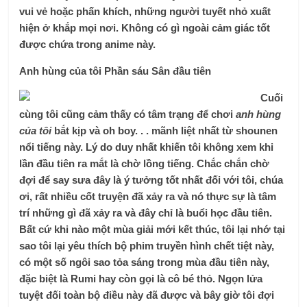
vui vẻ hoặc phấn khích, những người tuyết nhỏ xuất
hiện ở khắp mọi nơi. Không có gì ngoài cảm giác tốt
được chứa trong anime này.
Anh hùng của tôi Phần sáu Sân đầu tiên
Cuối
cùng tôi cũng cảm thấy có tâm trạng để chơi
anh hùng
của tôi
bắt kịp và oh boy. . . mãnh liệt nhất từ ​​​​shounen
nổi tiếng này. Lý do duy nhất khiến tôi không xem khi
lần đầu tiên ra mắt là chờ lồng tiếng. Chắc chắn chờ
đợi để say sưa đây là ý tưởng tốt nhất đối với tôi, chúa
ơi, rất nhiều cốt truyện đã xảy ra và nó thực sự là tâm
trí những gì đã xảy ra và đây chỉ là buổi học đầu tiên.
Bất cứ khi nào một mùa giải mới kết thúc, tôi lại nhớ tại
sao tôi lại yêu thích bộ phim truyền hình chết tiệt này,
có một số ngôi sao tỏa sáng trong mùa đầu tiên này,
đặc biệt là Rumi hay còn gọi là cô bé thỏ. Ngọn lửa
tuyệt đối toàn bộ điều này đã được và bây giờ tôi đợi