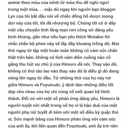
anime theo mùa của mình từ mùa thu để nghỉ ngơi
trong một mùa. . . mặc dù ngay khi người bạn blogger
Lyn của tôi bắt đầu nói về chiếc đồng hồ được mong
đợi này của tôi, tôi đã nhượng bộ. Chúng tôi có ở đây
một câu chuyện tình lãng mạn nơi công sở đáng yêu
kinh khủng, gần như nếu bạn yêu thích Wotakoi thì
chắc chắn bộ phim này sẽ lấp đầy khoảng trống đó. Mọi
thứ ngay từ tập một hoàn toàn không có cảm xúc chân
thật trên bàn, không có tình cảm điên cuồng nào cố
gắng thu hút sự chú ý của Himuro đã nói. Thay vào đó,
không có thứ tào lao nào thay vào đó là điều gì đó đang
nóng lên ngay từ đầu. Từ những thứ của họ nảy nở
giữa Himuro và Fuyutsuki, ý định làm những điều tốt
đẹp cho nhau của họ chỉ củng cố mối quan hệ hình
thành. Đối xử với một số phản ứng đáng yêu, Himuro là
người tuyệt vời nhất trong số họ vì là hậu duệ của một
người phụ nữ tuyết đi kèm với một số điều kỳ quặc thú
vị. Sức mạnh băng của Himuro phản ứng với cảm xúc
của anh ấy, khi liên quan đến Fuyutsuki, anh ấy trở nên