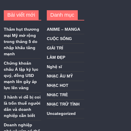
Bài viết mới
Danh mục
Thâm hụt thương
ANIME – MANGA
mại Mỹ mở rộng
CUỘC SỐNG
trong tháng 5 do
nhập khẩu tăng
GIẢI TRÍ
mạnh
LÀM ĐẸP
Chứng khoán
Nghệ sĩ
châu Á lập kỷ lục
quý, đồng USD
NHẠC ÂU MỸ
mạnh lên gây áp
NHẠC HOT
lực lên vàng
NHẠC TRẺ
3 hành vi dễ bị coi
là trốn thuế người
NHẠC TRỮ TÌNH
dân và doanh
Uncategorized
nghiệp cần biết
Doanh nghiệp
nhỏ và vừa có thể