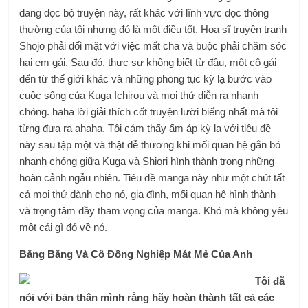
đang đọc bộ truyện này, rất khác với lĩnh vực đọc thông
thường của tôi nhưng đó là một điều tốt. Họa sĩ truyện tranh
Shojo phải đối mặt với việc mất cha và buộc phải chăm sóc
hai em gái. Sau đó, thực sự không biết từ đâu, một cô gái
đến từ thế giới khác và những phong tục kỳ lạ bước vào
cuộc sống của Kuga Ichirou và mọi thứ diễn ra nhanh
chóng. haha lời giải thích cốt truyện lười biếng nhất mà tôi
từng đưa ra ahaha. Tôi cảm thấy ấm áp kỳ lạ với tiêu đề
này sau tập một và thật dễ thương khi mối quan hệ gắn bó
nhanh chóng giữa Kuga và Shiori hình thành trong những
hoàn cảnh ngẫu nhiên. Tiêu đề manga này như một chút tất
cả mọi thứ dành cho nó, gia đình, mối quan hệ hình thành
và trọng tâm đầy tham vọng của manga. Khó mà không yêu
một cái gì đó về nó.
Băng Băng Và Cô Đồng Nghiệp Mát Mẻ Của Anh
Tôi đã
nói với bản thân mình rằng hãy hoàn thành tất cả các