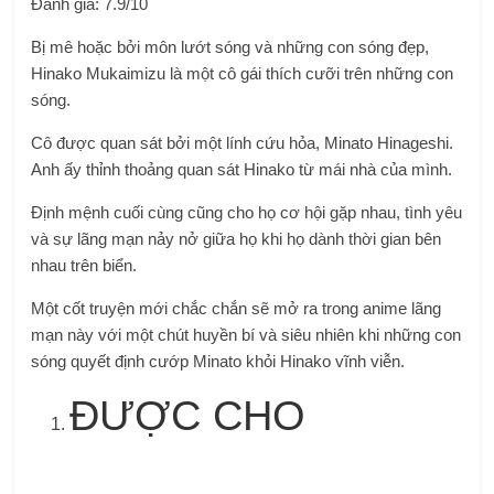
Đánh giá: 7.9/10
Bị mê hoặc bởi môn lướt sóng và những con sóng đẹp,
Hinako Mukaimizu là một cô gái thích cưỡi trên những con
sóng.
Cô được quan sát bởi một lính cứu hỏa, Minato Hinageshi.
Anh ấy thỉnh thoảng quan sát Hinako từ mái nhà của mình.
Định mệnh cuối cùng cũng cho họ cơ hội gặp nhau, tình yêu
và sự lãng mạn nảy nở giữa họ khi họ dành thời gian bên
nhau trên biển.
Một cốt truyện mới chắc chắn sẽ mở ra trong anime lãng
mạn này với một chút huyền bí và siêu nhiên khi những con
sóng quyết định cướp Minato khỏi Hinako vĩnh viễn.
ĐƯỢC CHO