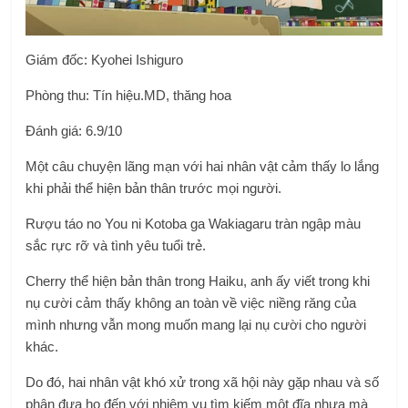
Giám đốc:
Kyohei Ishiguro
Phòng thu:
Tín hiệu.MD
,
thăng hoa
Đánh giá: 6.9/10
Một câu chuyện lãng mạn với hai nhân vật cảm thấy lo lắng
khi phải thể hiện bản thân trước mọi người.
Rượu táo no You ni Kotoba ga Wakiagaru
tràn ngập màu
sắc rực rỡ và tình yêu tuổi trẻ.
Cherry thể hiện bản thân trong Haiku, anh ấy viết trong khi
nụ cười cảm thấy không an toàn về việc niềng răng của
mình nhưng vẫn mong muốn mang lại nụ cười cho người
khác.
Do đó, hai nhân vật khó xử trong xã hội này gặp nhau và số
phận đưa họ đến với nhiệm vụ tìm kiếm một đĩa nhựa mà