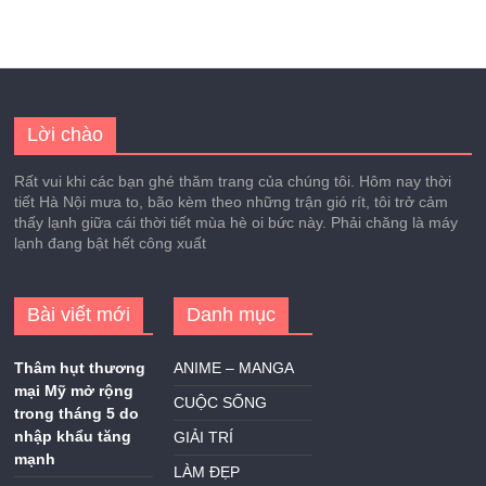
Lời chào
Rất vui khi các bạn ghé thăm trang của chúng tôi. Hôm nay thời
tiết Hà Nội mưa to, bão kèm theo những trận gió rít, tôi trở cảm
thấy lạnh giữa cái thời tiết mùa hè oi bức này. Phải chăng là máy
lạnh đang bật hết công xuất
Bài viết mới
Danh mục
Thâm hụt thương
ANIME – MANGA
mại Mỹ mở rộng
CUỘC SỐNG
trong tháng 5 do
nhập khẩu tăng
GIẢI TRÍ
mạnh
LÀM ĐẸP