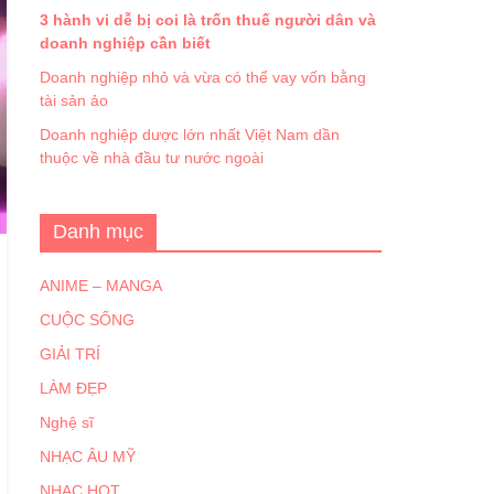
3 hành vi dễ bị coi là trốn thuế người dân và
doanh nghiệp cần biết
Doanh nghiệp nhỏ và vừa có thể vay vốn bằng
tài sản ảo
Doanh nghiệp dược lớn nhất Việt Nam dần
thuộc về nhà đầu tư nước ngoài
Danh mục
ANIME – MANGA
CUỘC SỐNG
GIẢI TRÍ
LÀM ĐẸP
Nghệ sĩ
NHẠC ÂU MỸ
NHẠC HOT