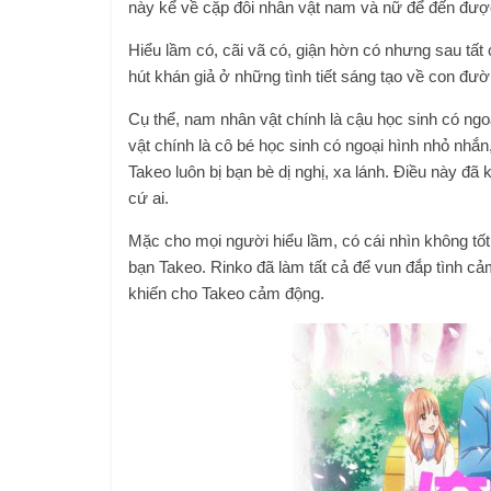
này kể về cặp đôi nhân vật nam và nữ để đến được
Hiểu lầm có, cãi vã có, giận hờn có nhưng sau tất
hút khán giả ở những tình tiết sáng tạo về con đườ
Cụ thể, nam nhân vật chính là cậu học sinh có ngo
vật chính là cô bé học sinh có ngoại hình nhỏ nhắ
Takeo luôn bị bạn bè dị nghị, xa lánh. Điều này đã 
cứ ai.
Mặc cho mọi người hiểu lầm, có cái nhìn không tố
bạn Takeo. Rinko đã làm tất cả để vun đắp tình c
khiến cho Takeo cảm động.