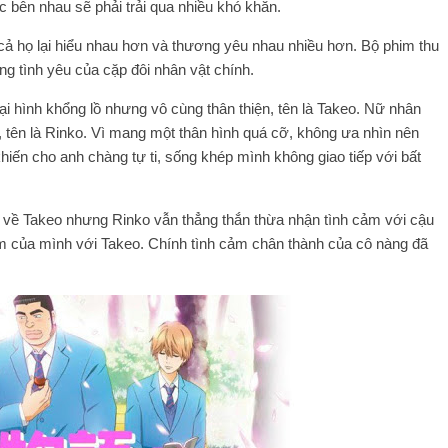
 bên nhau sẽ phải trải qua nhiều khó khăn.
 cả họ lại hiểu nhau hơn và thương yêu nhau nhiều hơn. Bộ phim thu
ng tình yêu của cặp đôi nhân vật chính.
ại hình khổng lồ nhưng vô cùng thân thiện, tên là Takeo. Nữ nhân
n, tên là Rinko. Vì mang một thân hình quá cỡ, không ưa nhìn nên
khiến cho anh chàng tự ti, sống khép mình không giao tiếp với bất
t về Takeo nhưng Rinko vẫn thẳng thắn thừa nhận tình cảm với cậu
ảm của mình với Takeo. Chính tình cảm chân thành của cô nàng đã