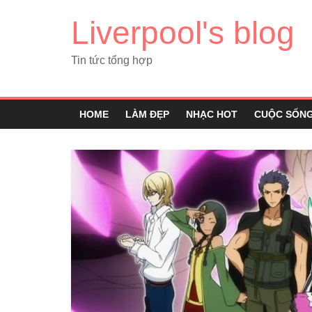
Liverpool's blog
Tin tức tổng hợp
HOME
LÀM ĐẸP
NHẠC HOT
CUỘC SỐN