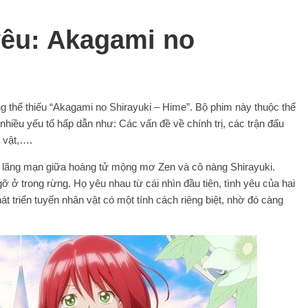
yêu: Akagami no
g thể thiếu “Akagami no Shirayuki – Hime”. Bộ phim này thuộc thể
nhiều yếu tố hấp dẫn như: Các vấn đề về chính trị, các trận đấu
 vật,….
h lãng mạn giữa hoàng tử mộng mơ Zen và cô nàng Shirayuki.
 ở trong rừng. Họ yêu nhau từ cái nhìn đầu tiên, tình yêu của hai
hát triển tuyến nhân vật có một tính cách riêng biệt, nhờ đó càng