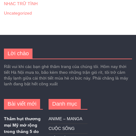
NHẠC TRỮ TÌNH
Uncategorized
Lời chào
Rất vui khi các bạn ghé thăm trang của chúng tôi. Hôm nay thời
tiết Hà Nội mưa to, bão kèm theo những trận gió rít, tôi trở cảm
thấy lạnh giữa cái thời tiết mùa hè oi bức này. Phải chăng là máy
lạnh đang bật hết công xuất
Bài viết mới
Danh mục
Thâm hụt thương
ANIME – MANGA
mại Mỹ mở rộng
CUỘC SỐNG
trong tháng 5 do