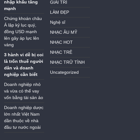
nhập khẩu tăng
GIẢI TRÍ
mạnh
LÀM ĐẸP
Chứng khoán châu
Nghệ sĩ
Á lập kỷ lục quý,
đồng USD mạnh
NHẠC ÂU MỸ
lên gây áp lực lên
NHẠC HOT
vàng
NHẠC TRẺ
3 hành vi dễ bị coi
là trốn thuế người
NHẠC TRỮ TÌNH
dân và doanh
Uncategorized
nghiệp cần biết
Doanh nghiệp nhỏ
và vừa có thể vay
vốn bằng tài sản ảo
Doanh nghiệp dược
lớn nhất Việt Nam
dần thuộc về nhà
đầu tư nước ngoài