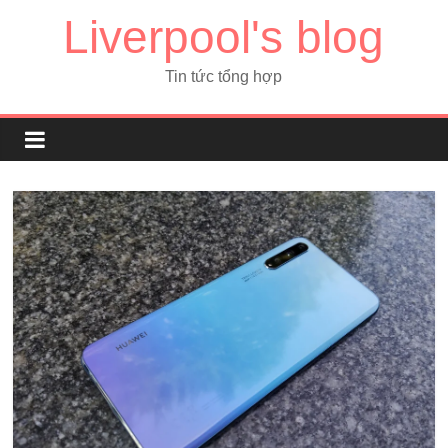
Liverpool's blog
Tin tức tổng hợp