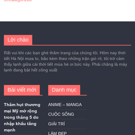
Lời chào
Rất vui khi các bạn ghé thăm trang của chúng tôi. Hôm nay thời
tiết Hà Nội mưa to, bão kèm theo những trận gió rít, tôi trở cảm
thấy lạnh giữa cái thời tiết mùa hè oi bức này. Phải chăng là máy
lạnh đang bật hết công xuất
Bài viết mới
Danh mục
Thâm hụt thương
ANIME – MANGA
mại Mỹ mở rộng
CUỘC SỐNG
trong tháng 5 do
nhập khẩu tăng
GIẢI TRÍ
mạnh
LÀM ĐẸP