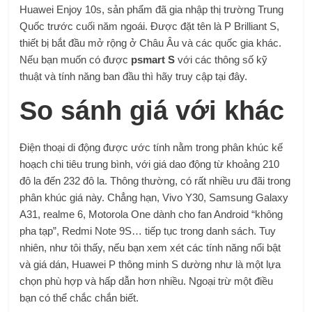
Huawei Enjoy 10s, sản phẩm đã gia nhập thị trường Trung
Quốc trước cuối năm ngoái. Được đặt tên là P Brilliant S,
thiết bị bắt đầu mở rộng ở Châu Âu và các quốc gia khác.
Nếu bạn muốn có được
psmart S
với các thông số kỹ
thuật và tính năng ban đầu thì hãy truy cập tại đây.
So sánh giá với khác
Điện thoại di động được ước tính nằm trong phân khúc kế
hoạch chi tiêu trung bình, với giá dao động từ khoảng 210
đô la đến 232 đô la. Thông thường, có rất nhiều ưu đãi trong
phân khúc giá này. Chẳng hạn, Vivo Y30, Samsung Galaxy
A31, realme 6, Motorola One dành cho fan Android “không
pha tạp”, Redmi Note 9S… tiếp tục trong danh sách. Tuy
nhiên, như tôi thấy, nếu bạn xem xét các tính năng nổi bật
và giá dán, Huawei P thông minh S dường như là một lựa
chọn phù hợp và hấp dẫn hơn nhiều. Ngoại trừ một điều
bạn có thể chắc chắn biết.