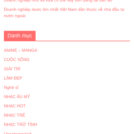
Doanh nghiệp nhỏ và vừa có thể vay vốn bằng tài sản ảo
Doanh nghiệp dược lớn nhất Việt Nam dần thuộc về nhà đầu tư
nước ngoài
Danh mục
ANIME – MANGA
CUỘC SỐNG
GIẢI TRÍ
LÀM ĐẸP
Nghệ sĩ
NHẠC ÂU MỸ
NHẠC HOT
NHẠC TRẺ
NHẠC TRỮ TÌNH
Uncategorized