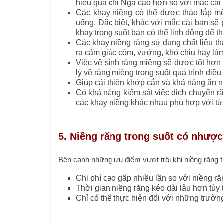
hiệu quả chị Nga cao hơn so với mắc cài 
Các khay niềng có thể được tháo lắp một
uống. Đặc biệt, khác với mắc cài bạn sẽ 
khay trong suốt bạn có thể linh động để th
Các khay niềng răng sử dụng chất liệu th
ra cảm giác cộm, vướng, khó chịu hay là
Việc vệ sinh răng miệng sẽ được tốt hơn 
lý về răng miệng trong suốt quá trình điều t
Giúp cải thiện khớp cắn và khả năng ăn n
Có khả năng kiểm sát việc dịch chuyển ră
các khay niềng khác nhau phù hợp với từ
5. Niềng răng trong suốt có nhượ
Bên cạnh những ưu điểm vượt trội khi niềng răng 
Chi phí cao gấp nhiều lần so với niềng r
Thời gian niềng răng kéo dài lâu hơn tùy
Chỉ có thể thực hiện đối với những trườn