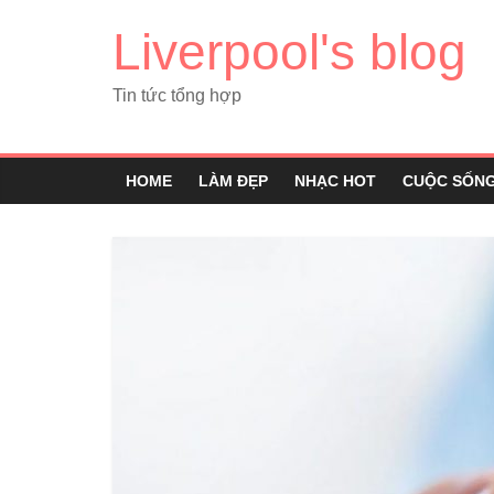
Liverpool's blog
Tin tức tổng hợp
HOME
LÀM ĐẸP
NHẠC HOT
CUỘC SỐN