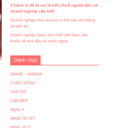
3 hành vi dễ bị coi là trốn thuế người dân và
doanh nghiệp cần biết
Doanh nghiệp nhỏ và vừa có thể vay vốn bằng
tài sản ảo
Doanh nghiệp dược lớn nhất Việt Nam dần
thuộc về nhà đầu tư nước ngoài
Danh mục
ANIME – MANGA
CUỘC SỐNG
GIẢI TRÍ
LÀM ĐẸP
Nghệ sĩ
NHẠC ÂU MỸ
NHẠC HOT