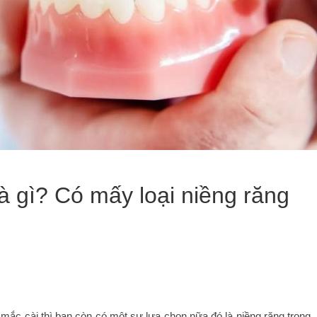
là gì? Có mấy loại niềng răng
mắc cài thì bạn còn có một sự lựa chọn nữa đó là niềng răng trong