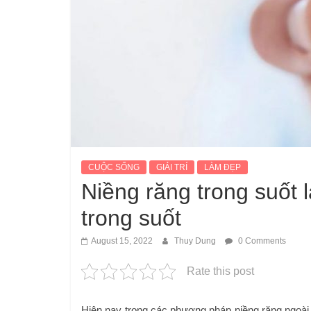
CUỘC SỐNG
GIẢI TRÍ
LÀM ĐẸP
Niềng răng trong suốt 
trong suốt
August 15, 2022
Thuy Dung
0 Comments
Rate this post
Hiện nay trong các phương pháp niềng răng ngoài 