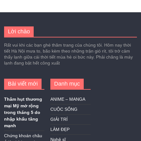
Lời chào
Rất vui khi các bạn ghé thăm trang của chúng tôi. Hôm nay thời
tiết Hà Nội mưa to, bão kèm theo những trận gió rít, tôi trở cảm
thấy lạnh giữa cái thời tiết mùa hè oi bức này. Phải chăng là máy
lạnh đang bật hết công xuất
Bài viết mới
Danh mục
Thâm hụt thương
ANIME – MANGA
mại Mỹ mở rộng
CUỘC SỐNG
trong tháng 5 do
nhập khẩu tăng
GIẢI TRÍ
mạnh
LÀM ĐẸP
Chứng khoán châu
Nghệ sĩ