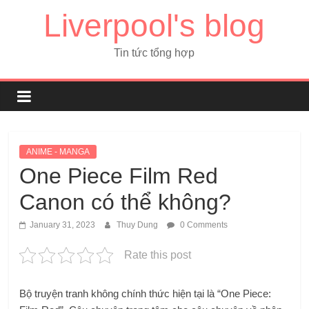
Liverpool's blog
Tin tức tổng hợp
ANIME - MANGA
One Piece Film Red
Canon có thể không?
January 31, 2023
Thuy Dung
0 Comments
Rate this post
Bộ truyện tranh không chính thức hiện tại là “One Piece: