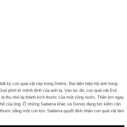
t kỳ con quái vật nào trong Debris. Đại diện hiệp hội anh hùng
God phớt lờ mệnh lệnh của anh ta. Vào lúc đó, con quái vật Evil
ã bị thu nhỏ lại thành kích thước của một vũng nước. Thần lợn ngay
ơ thể của ông. Ở những Saitama khác và Genos đang tìm kiếm căn
 thước bằng một con lợn. Saitama quyết định nhận con quái vật làm