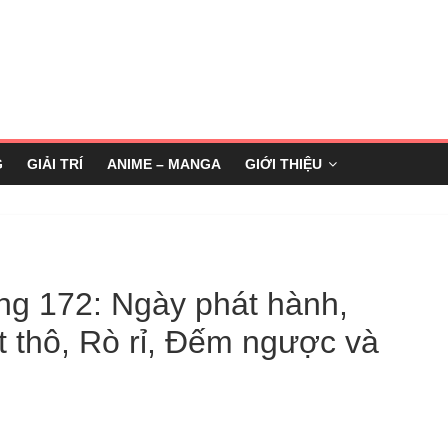
G
GIẢI TRÍ
ANIME – MANGA
GIỚI THIỆU
g 172: Ngày phát hành,
ét thô, Rò rỉ, Đếm ngược và