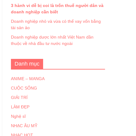
3 hành vi dễ bị coi là trốn thuế người dân và
doanh nghiệp cần biết
Doanh nghiệp nhỏ và vừa có thể vay vốn bằng
tài sản ảo
Doanh nghiệp dược lớn nhất Việt Nam dần
thuộc về nhà đầu tư nước ngoài
Danh mục
ANIME – MANGA
CUỘC SỐNG
GIẢI TRÍ
LÀM ĐẸP
Nghệ sĩ
NHẠC ÂU MỸ
NHẠC HOT