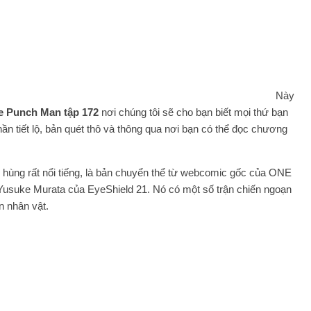
Này
 Punch Man tập 172
nơi chúng tôi sẽ cho bạn biết mọi thứ bạn
ần tiết lộ, bản quét thô và thông qua nơi bạn có thể đọc chương
ùng rất nổi tiếng, là bản chuyển thể từ webcomic gốc của ONE
usuke Murata của EyeShield 21. Nó có một số trận chiến ngoạn
n nhân vật.