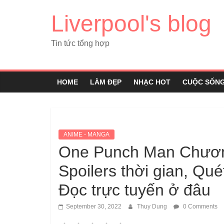
Liverpool's blog
Tin tức tổng hợp
HOME
LÀM ĐẸP
NHẠC HOT
CUỘC SỐN
ANIME - MANGA
One Punch Man Chươn
Spoilers thời gian, Qu
Đọc trực tuyến ở đâu
September 30, 2022
Thuy Dung
0 Comments