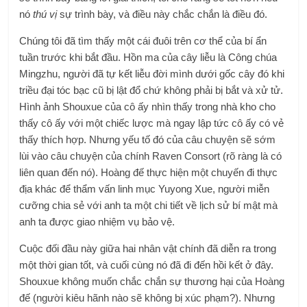
nó
thú vị
sự trình bày, và điều này chắc chắn là điều đó.
Chúng tôi đã tìm thấy một cái đuôi trên cơ thể của bí ẩn
tuần trước khi bắt đầu. Hồn ma của cây liễu là Công chúa
Mingzhu, người đã tự kết liễu đời mình dưới gốc cây đó khi
triều đại tóc bạc cũ bị lật đổ chứ không phải bị bắt và xử tử.
Hình ảnh Shouxue của cô ấy nhìn thấy trong nhà kho cho
thấy cô ấy với một chiếc lược mà ngay lập tức cô ấy có vẻ
thấy thích hợp. Nhưng yếu tố đó của câu chuyện sẽ sớm
lùi vào câu chuyện của chính Raven Consort (rõ ràng là có
liên quan đến nó). Hoàng đế thực hiện một chuyến đi thực
địa khác để thẩm vấn linh mục Yuyong Xue, người miễn
cưỡng chia sẻ với anh ta một chi tiết về lịch sử bí mật mà
anh ta được giao nhiệm vụ bảo vệ.
Cuộc đối đầu này giữa hai nhân vật chính đã diễn ra trong
một thời gian tốt, và cuối cùng nó đã đi đến hồi kết ở đây.
Shouxue không muốn chắc chắn sự thương hại của Hoàng
đế (người kiêu hãnh nào sẽ không bị xúc phạm?). Nhưng