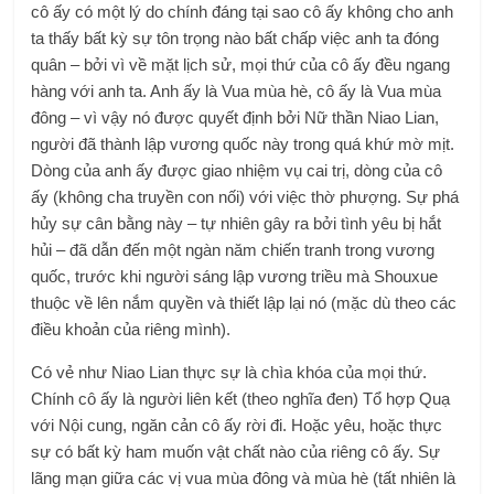
cô ấy có một lý do chính đáng tại sao cô ấy không cho anh
ta thấy bất kỳ sự tôn trọng nào bất chấp việc anh ta đóng
quân – bởi vì về mặt lịch sử, mọi thứ của cô ấy đều ngang
hàng với anh ta. Anh ấy là Vua mùa hè, cô ấy là Vua mùa
đông – vì vậy nó được quyết định bởi Nữ thần Niao Lian,
người đã thành lập vương quốc này trong quá khứ mờ mịt.
Dòng của anh ấy được giao nhiệm vụ cai trị, dòng của cô
ấy (không cha truyền con nối) với việc thờ phượng. Sự phá
hủy sự cân bằng này – tự nhiên gây ra bởi tình yêu bị hắt
hủi – đã dẫn đến một ngàn năm chiến tranh trong vương
quốc, trước khi người sáng lập vương triều mà Shouxue
thuộc về lên nắm quyền và thiết lập lại nó (mặc dù theo các
điều khoản của riêng mình).
Có vẻ như Niao Lian thực sự là chìa khóa của mọi thứ.
Chính cô ấy là người liên kết (theo nghĩa đen) Tổ hợp Quạ
với Nội cung, ngăn cản cô ấy rời đi. Hoặc yêu, hoặc thực
sự có bất kỳ ham muốn vật chất nào của riêng cô ấy. Sự
lãng mạn giữa các vị vua mùa đông và mùa hè (tất nhiên là