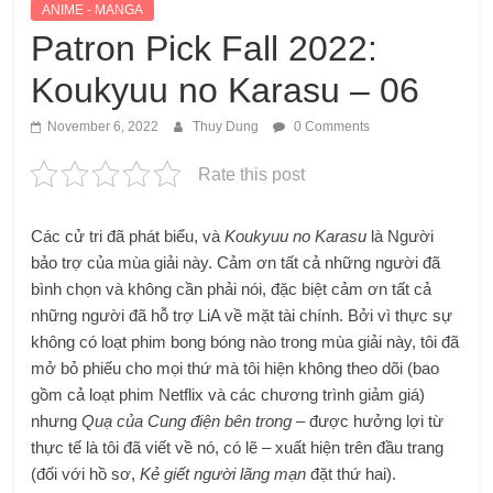
ANIME - MANGA
Patron Pick Fall 2022:
Koukyuu no Karasu – 06
November 6, 2022
Thuy Dung
0 Comments
Rate this post
Các cử tri đã phát biểu, và
Koukyuu no Karasu
là Người
bảo trợ của mùa giải này. Cảm ơn tất cả những người đã
bình chọn và không cần phải nói, đặc biệt cảm ơn tất cả
những người đã hỗ trợ LiA về mặt tài chính. Bởi vì thực sự
không có loạt phim bong bóng nào trong mùa giải này, tôi đã
mở bỏ phiếu cho mọi thứ mà tôi hiện không theo dõi (bao
gồm cả loạt phim Netflix và các chương trình giảm giá)
nhưng
Quạ của Cung điện bên trong
– được hưởng lợi từ
thực tế là tôi đã viết về nó, có lẽ – xuất hiện trên đầu trang
(đối với hồ sơ,
Kẻ giết người lãng mạn
đặt thứ hai).