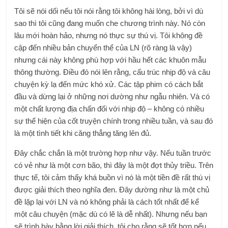
Tôi sẽ nói dối nếu tôi nói rằng tôi không hài lòng, bởi vì dù
sao thì tôi cũng đang muốn che chương trình này. Nó còn
lâu mới hoàn hảo, nhưng nó thực sự thú vị. Tôi không đề
cập đến nhiều bản chuyển thể của LN (rõ ràng là vậy)
nhưng cái này không phù hợp với hầu hết các khuôn mẫu
thông thường. Điều đó nói lên rằng, cấu trúc nhịp độ và câu
chuyện kỳ ​​lạ đến mức khó xử. Các tập phim có cách bắt
đầu và dừng lại ở những nơi dường như ngẫu nhiên. Và có
một chất lượng địa chấn đối với nhịp độ – không có nhiều
sự thể hiện của cốt truyện chính trong nhiều tuần, và sau đó
là một tình tiết khi căng thẳng tăng lên đủ.
Đây chắc chắn là một trường hợp như vậy. Nếu tuần trước
có vẻ như là một cơn bão, thì đây là một đợt thủy triều. Trên
thực tế, tôi cảm thấy khá buồn vì nó là một tiền đề rất thú vị
được giải thích theo nghĩa đen. Đây dường như là một chủ
đề lặp lại với LN và nó không phải là cách tốt nhất để kể
một câu chuyện (mặc dù có lẽ là dễ nhất). Nhưng nếu bạn
sẽ trình bày bằng lời giải thích, tôi cho rằng sẽ tốt hơn nếu