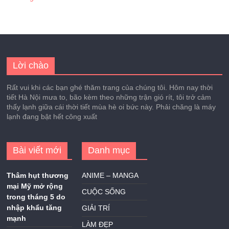
Lời chào
Rất vui khi các bạn ghé thăm trang của chúng tôi. Hôm nay thời
tiết Hà Nội mưa to, bão kèm theo những trận gió rít, tôi trở cảm
thấy lạnh giữa cái thời tiết mùa hè oi bức này. Phải chăng là máy
lạnh đang bật hết công xuất
Bài viết mới
Danh mục
Thâm hụt thương
ANIME – MANGA
mại Mỹ mở rộng
CUỘC SỐNG
trong tháng 5 do
nhập khẩu tăng
GIẢI TRÍ
mạnh
LÀM ĐẸP