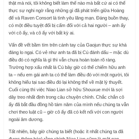
thật mà nói, tôi không biết làm thế nào mà bất cứ ai có thể
thực sự nghi ngờ rằng những gì đã phát triển giữa Hoàng
đế và Raven Consort là tình yêu lãng mạn. Đáng buồn thay,
có một điều tuyệt đối bị cấm đối với cả hai người – anh ấy
với cô ấy, và cô ấy với bất kỳ ai.
Vấn đề vết bầm tím trên cánh tay của Gaojun thực sự khá
đáng lo ngại. Có vẻ như anh ta đã bị Cú đánh dấu – mặc dù
điều đó có nghĩa là gì thì vẫn chưa hoàn toàn rõ ràng.
Trường hợp xấu nhất là Cú bây giờ có thể chiếm hữu anh
ta – nếu em gái anh ta có thể làm điều đó với một người, tôi
không hiểu tại sao điều đó lại không thể về mặt lý thuyết.
Cuối cùng thì việc Niao Lian sở hữu Shouxue mới là sợi
dây treo nhất định trong câu chuyện chính. Chắc chắn cô
ấy đã bắt đầu đồng hồ tám năm của mình nếu chúng ta vẫn
chơi theo luật cũ – giờ cô ấy đã có kết nối với con người
ngoài âm dương.
Tất nhiên, bây giờ chúng ta biết (hoặc ít nhất chúng ta đã
được thông báo) rằng chính Niao Lian cũng là một nạn