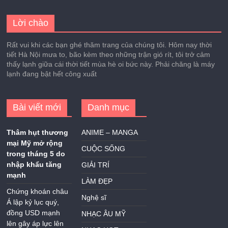
Lời chào
Rất vui khi các bạn ghé thăm trang của chúng tôi. Hôm nay thời
tiết Hà Nội mưa to, bão kèm theo những trận gió rít, tôi trở cảm
thấy lạnh giữa cái thời tiết mùa hè oi bức này. Phải chăng là máy
lạnh đang bật hết công xuất
Bài viết mới
Danh mục
Thâm hụt thương
ANIME – MANGA
mại Mỹ mở rộng
CUỘC SỐNG
trong tháng 5 do
nhập khẩu tăng
GIẢI TRÍ
mạnh
LÀM ĐẸP
Chứng khoán châu
Nghệ sĩ
Á lập kỷ lục quý,
đồng USD mạnh
NHẠC ÂU MỸ
lên gây áp lực lên