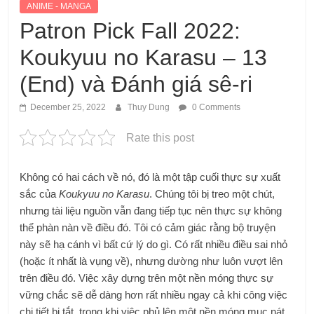
ANIME - MANGA
Patron Pick Fall 2022:
Koukyuu no Karasu – 13
(End) và Đánh giá sê-ri
December 25, 2022
Thuy Dung
0 Comments
Rate this post
Không có hai cách về nó, đó là một tập cuối thực sự xuất
sắc của
Koukyuu no Karasu
. Chúng tôi bị treo một chút,
nhưng tài liệu nguồn vẫn đang tiếp tục nên thực sự không
thể phàn nàn về điều đó. Tôi có cảm giác rằng bộ truyện
này sẽ hạ cánh vì bất cứ lý do gì. Có rất nhiều điều sai nhỏ
(hoặc ít nhất là vụng về), nhưng dường như luôn vượt lên
trên điều đó. Việc xây dựng trên một nền móng thực sự
vững chắc sẽ dễ dàng hơn rất nhiều ngay cả khi công việc
chi tiết bị tắt, trong khi việc phủ lên một nền móng mục nát