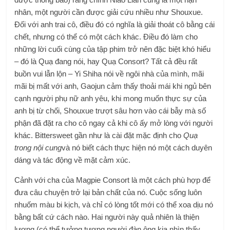
nhân, một người cần được giải cứu nhiều như Shouxue.
Đối với anh trai cô, điều đó có nghĩa là giải thoát cô bằng cái
chết, nhưng có thể có một cách khác. Điều đó làm cho
những lời cuối cùng của tập phim trở nên đặc biệt khó hiểu
– đó là Quạ đang nói, hay Quạ Consort? Tất cả đều rất
buồn vui lẫn lộn – Yi Shiha nói về ngôi nhà của mình, mãi
mãi bị mất với anh, Gaojun cảm thấy thoải mái khi ngủ bên
cạnh người phụ nữ anh yêu, khi mong muốn thực sự của
anh bị từ chối, Shouxue trượt sâu hơn vào cái bẫy mà số
phận đã đặt ra cho cô ngay cả khi cô ấy mở lòng với người
khác. Bittersweet gần như là cài đặt mặc định cho
Quạ
trong nội cung
và nó biết cách thực hiện nó một cách duyên
dáng và tác động về mặt cảm xúc.
Cảnh với cha của Magpie Consort là một cách phù hợp để
đưa câu chuyện trở lại bản chất của nó. Cuộc sống luôn
nhuốm màu bi kịch, và chỉ có lòng tốt mới có thể xoa dịu nó
bằng bất cứ cách nào. Hai người này quả nhiên là thiện
lương (có thể tưởng tượng người đàn ông kia nhìn thấy