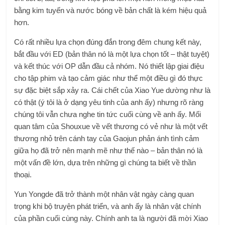
bằng kim tuyến và nước bóng về bản chất là kém hiệu quả
hơn.
Có rất nhiều lựa chọn đúng đắn trong đêm chung kết này,
bắt đầu với ED (bản thân nó là một lựa chọn tốt – thật tuyệt)
và kết thúc với OP dẫn đầu cả nhóm. Nó thiết lập giai điệu
cho tập phim và tạo cảm giác như thể một điều gì đó thực
sự đặc biệt sắp xảy ra. Cái chết của Xiao Yue dường như là
có thật (ý tôi là ở dạng yêu tinh của anh ấy) nhưng rõ ràng
chúng tôi vẫn chưa nghe tin tức cuối cùng về anh ấy. Mối
quan tâm của Shouxue về vết thương có vẻ như là một vết
thương nhỏ trên cánh tay của Gaojun phản ánh tình cảm
giữa họ đã trở nên mạnh mẽ như thế nào – bản thân nó là
một vấn đề lớn, dựa trên những gì chúng ta biết về thần
thoại.
Yun Yongde đã trở thành một nhân vật ngày càng quan
trọng khi bộ truyện phát triển, và anh ấy là nhân vật chính
của phần cuối cùng này. Chính anh ta là người đã mời Xiao