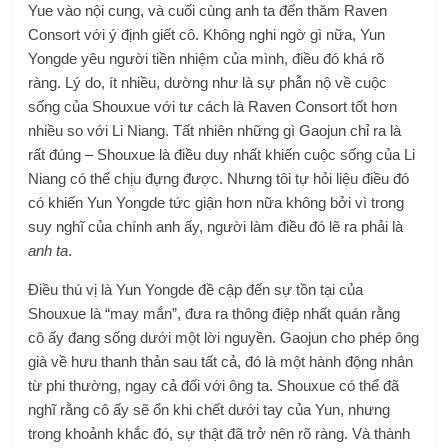
Yue vào nội cung, và cuối cùng anh ta đến thăm Raven
Consort với ý định giết cô. Không nghi ngờ gì nữa, Yun
Yongde yêu người tiền nhiệm của mình, điều đó khá rõ
ràng. Lý do, ít nhiều, dường như là sự phẫn nộ về cuộc
sống của Shouxue với tư cách là Raven Consort tốt hơn
nhiều so với Li Niang. Tất nhiên những gì Gaojun chỉ ra là
rất đúng – Shouxue là điều duy nhất khiến cuộc sống của Li
Niang có thể chịu đựng được. Nhưng tôi tự hỏi liệu điều đó
có khiến Yun Yongde tức giận hơn nữa không bởi vì trong
suy nghĩ của chính anh ấy, người làm điều đó lẽ ra phải là
anh ta
.
Điều thú vị là Yun Yongde đề cập đến sự tồn tại của
Shouxue là “may mắn”, đưa ra thông điệp nhất quán rằng
cô ấy đang sống dưới một lời nguyền. Gaojun cho phép ông
già về hưu thanh thản sau tất cả, đó là một hành động nhân
từ phi thường, ngay cả đối với ông ta. Shouxue có thể đã
nghĩ rằng cô ấy sẽ ổn khi chết dưới tay của Yun, nhưng
trong khoảnh khắc đó, sự thật đã trở nên rõ ràng. Và thành