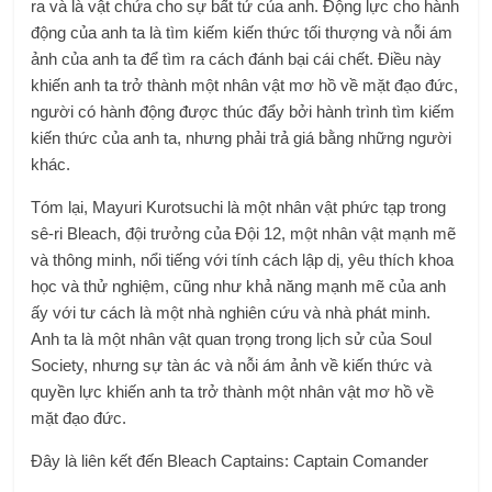
ra và là vật chứa cho sự bất tử của anh. Động lực cho hành
động của anh ta là tìm kiếm kiến ​​​​thức tối thượng và nỗi ám
ảnh của anh ta để tìm ra cách đánh bại cái chết. Điều này
khiến anh ta trở thành một nhân vật mơ hồ về mặt đạo đức,
người có hành động được thúc đẩy bởi hành trình tìm kiếm
kiến ​​​​thức của anh ta, nhưng phải trả giá bằng những người
khác.
Tóm lại, Mayuri Kurotsuchi là một nhân vật phức tạp trong
sê-ri Bleach, đội trưởng của Đội 12, một nhân vật mạnh mẽ
và thông minh, nổi tiếng với tính cách lập dị, yêu thích khoa
học và thử nghiệm, cũng như khả năng mạnh mẽ của anh
ấy với tư cách là một nhà nghiên cứu và nhà phát minh.
Anh ta là một nhân vật quan trọng trong lịch sử của Soul
Society, nhưng sự tàn ác và nỗi ám ảnh về kiến ​​​​thức và
quyền lực khiến anh ta trở thành một nhân vật mơ hồ về
mặt đạo đức.
Đây là liên kết đến Bleach Captains: Captain Comander