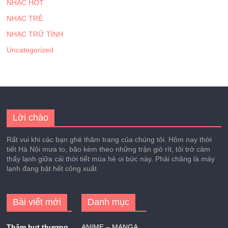
NHẠC HOT
NHẠC TRẺ
NHẠC TRỮ TÌNH
Uncategorized
Lời chào
Rất vui khi các bạn ghé thăm trang của chúng tôi. Hôm nay thời
tiết Hà Nội mưa to, bão kèm theo những trận gió rít, tôi trở cảm
thấy lạnh giữa cái thời tiết mùa hè oi bức này. Phải chăng là máy
lạnh đang bật hết công xuất
Bài viết mới
Danh mục
Thâm hụt thương
ANIME – MANGA