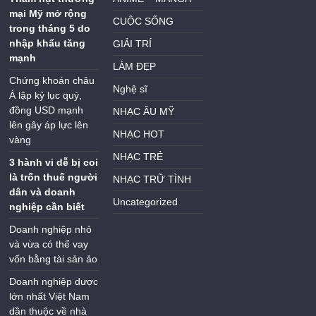
mại Mỹ mở rộng
CUỘC SỐNG
trong tháng 5 do
nhập khẩu tăng
GIẢI TRÍ
mạnh
LÀM ĐẸP
Chứng khoán châu
Nghệ sĩ
Á lập kỷ lục quý,
đồng USD mạnh
NHẠC ÂU MỸ
lên gây áp lực lên
NHẠC HOT
vàng
NHẠC TRẺ
3 hành vi dễ bị coi
là trốn thuế người
NHẠC TRỮ TÌNH
dân và doanh
Uncategorized
nghiệp cần biết
Doanh nghiệp nhỏ
và vừa có thể vay
vốn bằng tài sản ảo
Doanh nghiệp dược
lớn nhất Việt Nam
dần thuộc về nhà