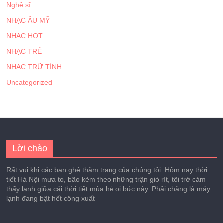
Nghệ sĩ
NHẠC ÂU MỸ
NHẠC HOT
NHẠC TRẺ
NHẠC TRỮ TÌNH
Uncategorized
Lời chào
Rất vui khi các bạn ghé thăm trang của chúng tôi. Hôm nay thời
tiết Hà Nội mưa to, bão kèm theo những trận gió rít, tôi trở cảm
thấy lạnh giữa cái thời tiết mùa hè oi bức này. Phải chăng là máy
lạnh đang bật hết công xuất