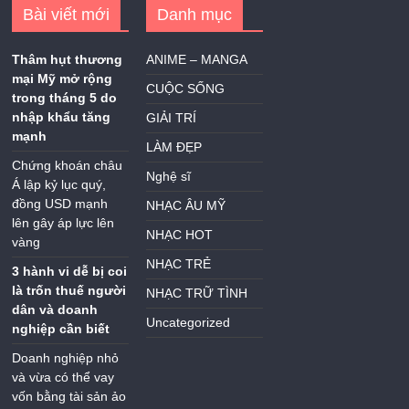
Bài viết mới
Danh mục
Thâm hụt thương
ANIME – MANGA
mại Mỹ mở rộng
CUỘC SỐNG
trong tháng 5 do
nhập khẩu tăng
GIẢI TRÍ
mạnh
LÀM ĐẸP
Chứng khoán châu
Nghệ sĩ
Á lập kỷ lục quý,
đồng USD mạnh
NHẠC ÂU MỸ
lên gây áp lực lên
NHẠC HOT
vàng
NHẠC TRẺ
3 hành vi dễ bị coi
là trốn thuế người
NHẠC TRỮ TÌNH
dân và doanh
Uncategorized
nghiệp cần biết
Doanh nghiệp nhỏ
và vừa có thể vay
vốn bằng tài sản ảo