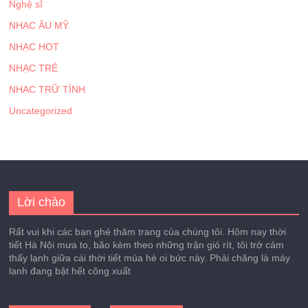
Nghệ sĩ
NHẠC ÂU MỸ
NHẠC HOT
NHẠC TRẺ
NHẠC TRỮ TÌNH
Uncategorized
Lời chào
Rất vui khi các bạn ghé thăm trang của chúng tôi. Hôm nay thời
tiết Hà Nội mưa to, bão kèm theo những trận gió rít, tôi trở cảm
thấy lạnh giữa cái thời tiết mùa hè oi bức này. Phải chăng là máy
lạnh đang bật hết công xuất