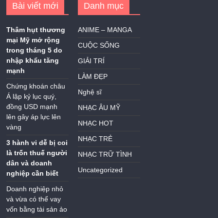
Bài viết mới
Danh mục
Thâm hụt thương
ANIME – MANGA
mại Mỹ mở rộng
CUỘC SỐNG
trong tháng 5 do
nhập khẩu tăng
GIẢI TRÍ
mạnh
LÀM ĐẸP
Chứng khoán châu
Nghệ sĩ
Á lập kỷ lục quý,
đồng USD mạnh
NHẠC ÂU MỸ
lên gây áp lực lên
NHẠC HOT
vàng
NHẠC TRẺ
3 hành vi dễ bị coi
là trốn thuế người
NHẠC TRỮ TÌNH
dân và doanh
Uncategorized
nghiệp cần biết
Doanh nghiệp nhỏ
và vừa có thể vay
vốn bằng tài sản ảo