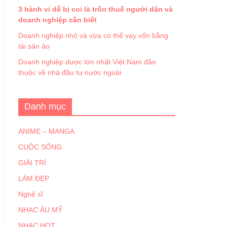
3 hành vi dễ bị coi là trốn thuế người dân và
doanh nghiệp cần biết
Doanh nghiệp nhỏ và vừa có thể vay vốn bằng
tài sản ảo
Doanh nghiệp dược lớn nhất Việt Nam dần
thuộc về nhà đầu tư nước ngoài
Danh mục
ANIME – MANGA
CUỘC SỐNG
GIẢI TRÍ
LÀM ĐẸP
Nghệ sĩ
NHẠC ÂU MỸ
NHẠC HOT