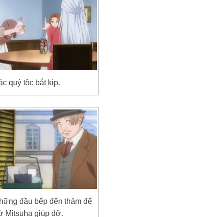
c quý tộc bắt kịp.
những đầu bếp đến thăm để
ờ Mitsuha giúp đỡ.