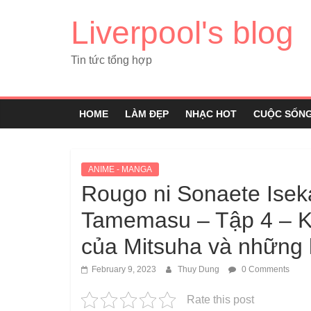
Liverpool's blog
Tin tức tổng hợp
HOME
LÀM ĐẸP
NHẠC HOT
CUỘC SỐN
ANIME - MANGA
Rougo ni Sonaete Isek
Tamemasu – Tập 4 – K
của Mitsuha và những
February 9, 2023
Thuy Dung
0 Comments
Rate this post