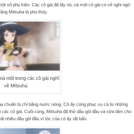
một số phụ kiện. Các cô gái đã lấy nó, và một cô gái có vẻ nghi ngờ
ằng Mitsuha là phù thủy.
mà một trong các cô gái nghĩ
về Mitsuha.
uha chuẩn bị chỉ bằng nước nóng. Cô ấy cũng phục vụ cá từ những
i các cô gái. Cuối cùng, Mitsuha đã thử dầu gội đầu và sữa tắm cho
ất nhiều dầu gội đầu vì tóc của cô ấy rất bẩn.