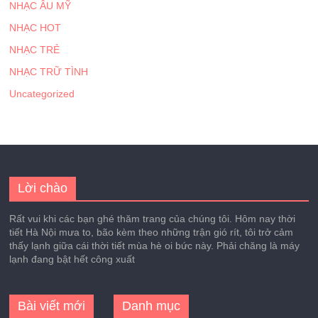
NHẠC ÂU MỸ
NHẠC HOT
NHẠC TRẺ
NHẠC TRỮ TÌNH
Uncategorized
Lời chào
Rất vui khi các bạn ghé thăm trang của chúng tôi. Hôm nay thời
tiết Hà Nội mưa to, bão kèm theo những trận gió rít, tôi trở cảm
thấy lạnh giữa cái thời tiết mùa hè oi bức này. Phải chăng là máy
lạnh đang bật hết công xuất
Bài viết mới
Danh mục