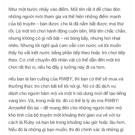
Như một bước nhảy vào điểm,
Mũi tên
rất ít để chào đón
những người mới tham gia và thể hiện những điểm mạnh
của bộ truyện – bạn được cho là đã nắm bắt được mọi thứ
rồi. Là một trò chơi hành động cuộn bên,
Mũi tên
chắc chắn,
nhưng không có gì nổi bật – nó bóng bẩy, nhưng hơi nhạt
nhẽo. Nhưng tôi nghĩ quả cam vẫn còn nước và tôi muốn
thấy họ vắt kiệt nước bằng phần tiếp theo hoặc trò chơi tiếp
theo. Cơ chế chuyển đổi nhân vật có thể dẫn đến một trò
chơi rất thú vị, nếu họ đẩy ý tưởng này đi xa hơn.
nếu bạn
là
fan cuồng của
RWBY
, thì bạn có thể sẽ mua và
thưởng thức trò chơi bất kể tôi nói gì. Nó có đủ dịch vụ
dành cho người hâm mộ và một ít nội dung mới để tạo tiếng
vang lớn. Và, trong mắt tôi, đó có thể là lý do mà
RWBY:
Arrowfell
tồn tại – để mang đến cho những người hâm mộ
khó tính của bộ truyện một khoảng thời gian vui vẻ với tư
cách là Ruby và bạn bè trong khoảng sáu giờ hoặc lâu hơn.
Nếu đó là những gì bạn muốn, thì đó chính xác là những gì