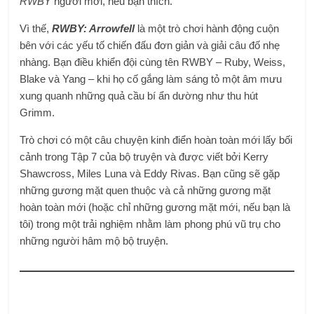
RWBY
người mới, nếu bạn thích.
Vì thế,
RWBY: Arrowfell
là một trò chơi hành động cuộn
bên với các yếu tố chiến đấu đơn giản và giải câu đố nhẹ
nhàng. Bạn điều khiển đội cùng tên RWBY – Ruby, Weiss,
Blake và Yang – khi họ cố gắng làm sáng tỏ một âm mưu
xung quanh những quả cầu bí ẩn dường như thu hút
Grimm.
Trò chơi có một câu chuyện kinh điển hoàn toàn mới lấy bối
cảnh trong Tập 7 của bộ truyện và được viết bởi Kerry
Shawcross, Miles Luna và Eddy Rivas. Bạn cũng sẽ gặp
những gương mặt quen thuộc và cả những gương mặt
hoàn toàn mới (hoặc chỉ những gương mặt mới, nếu bạn là
tôi) trong một trải nghiệm nhằm làm phong phú vũ trụ cho
những người hâm mộ bộ truyện.