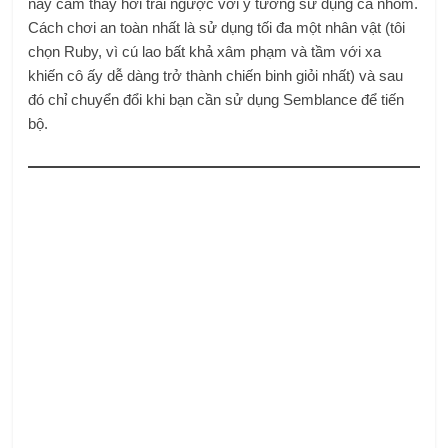
này cảm thấy hơi trái ngược với ý tưởng sử dụng cả nhóm.
Cách chơi an toàn nhất là sử dụng tối đa một nhân vật (tôi
chọn Ruby, vì cú lao bất khả xâm phạm và tầm với xa
khiến cô ấy dễ dàng trở thành chiến binh giỏi nhất) và sau
đó chỉ chuyển đổi khi bạn cần sử dụng Semblance để tiến
bộ.