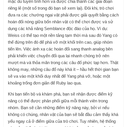
mặc dù tuyến tính hơn và được chia thành các giai đoạn
riêng lẻ (một số trong đó bạn sẽ xem lại). Đôi khi, trò chơi
đưa ra các chướng ngại vật phải được giải quyết bằng cách
hoán đổi nóng giữa bốn nhân vật có thể chơi được và sử
dụng các khả năng Semblance độc ​​đáo của họ. Ví dụ:
Weiss có thể tạo một nền tảng tạm thời mà sau đó Yang có
thể đứng trên đó để phá vỡ một khối trên cao, giúp nhóm
tiến lên. Việc ánh xạ các hoán đổi sang thanh analog bên
phải khiến việc chuyển đổi qua lại nhanh chóng trở nên
mượt mà và thỏa mãn trong các câu đố phức tạp hơn. Thật
không may, những câu đố này khá ít – hầu hết thời gian bạn
sẽ va vào một khối duy nhất để Yang phá vỡ, hoặc một
khoảng trống đơn giản để Ruby lao qua.
Khi bạn tiến bộ và khám phá, bạn sẽ nhận được điểm kỹ
năng có thể được phân phối giữa mỗi thành viên trong
nhóm. Bạn sẽ cần những điểm kỹ năng này, bởi vì nếu
không có chúng, nhân vật của bạn sẽ bắt đầu cảm thấy khá
yếu ngay cả ở điểm giữa của trò chơi. Tuy nhiên, hệ thống