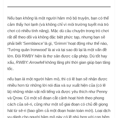
Nếu bạn
không
là một người hâm mộ bộ truyện, bạn có thể
cảm thấy hơi lạnh (và không chỉ vì môi trường tuyết mà trò
chơi có nhiều tính năng). Mặc dù câu chuyện trong trò chơi
rất dễ theo dõi và không đặc biệt phức tạp, nhưng bạn sẽ
phải biết ‘Semblance’ là gì, ‘Grimm’ hoạt động như thế nào,
‘Tướng quân Ironwood’ là ai và tại sao đó lại là một vấn đề
lớn. Đội RWBY hiện là thợ săn được cấp phép. Dù tốt hay
xấu,
RWBY: Arrowfell
không lãng phí thời gian giúp bạn tăng
tốc.
nếu bạn
là
một người hâm mộ, thì có lẽ bạn sẽ nhận được
nhiều hơn từ những lời nói đùa và sự xuất hiện của (có lẽ
là) những nhân vật nổi tiếng và được yêu thích như Penny
và Qrow. Có một số đoạn cắt cảnh hoạt hình theo phong
cách của sê-ri, cũng như một số giai đoạn có chủ đề giọng
hát từ sê-ri (bao gồm cả một đoạn hoàn toàn mới). Loại dịch
vụ dành cho người hâm mộ này có lẽ phù hợp với con hẻm