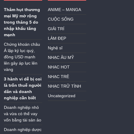
Thâm hụt thương
ANIME – MANGA
mại Mỹ mở rộng
CUỘC SỐNG
trong tháng 5 do
nhập khẩu tăng
GIẢI TRÍ
mạnh
LÀM ĐẸP
Chứng khoán châu
Nghệ sĩ
Á lập kỷ lục quý,
đồng USD mạnh
NHẠC ÂU MỸ
lên gây áp lực lên
NHẠC HOT
vàng
NHẠC TRẺ
3 hành vi dễ bị coi
là trốn thuế người
NHẠC TRỮ TÌNH
dân và doanh
Uncategorized
nghiệp cần biết
Doanh nghiệp nhỏ
và vừa có thể vay
vốn bằng tài sản ảo
Doanh nghiệp dược