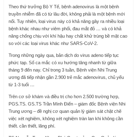
Theo thứ trưởng
Bộ Y Tế
, bệnh adenovirus là một bệnh
truyền nhiễm đã có từ lâu đời, không phải là một bệnh mới
nổi. Tuy nhiên, loại virus này có khả năng gây ra nhiều loại
bệnh khác nhau như viêm phổi, đau mắt đỏ … và có khả
năng chống chịu với khí hậu hay chất khử trùng bề mặt cao
so với các loại virus khác như SARS-CoV-2.
Trong những ngày qua, bản dịch do
virus adeno
tiếp tục
phức tạp. Số ca mắc có xu hướng tăng nhanh từ giữa
tháng 9 đến nay. Chỉ trong 3 tuần, Bệnh viện Nhi Trung
ương đã tiếp nhận gần 2.900 trẻ mắc adenovirus, chủ yếu
từ 1-3 tuổi …
Trên cơ sở khám và điều trị cho hơn 2.500 trường hợp,
PGS.TS. GS.TS Trần Minh Điển – giám đốc Bệnh viện Nhi
Trung ương – đề nghị cơ quan quản lý giám sát chặt chẽ
việc xét nghiệm, không xét nghiệm tràn lan khi không cần
thiết. cần thiết, lãng phí.