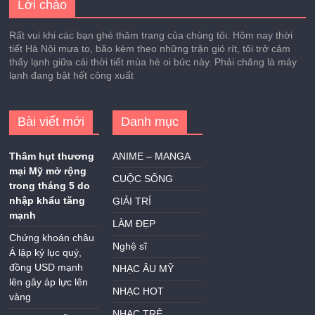
Lời chào
Rất vui khi các bạn ghé thăm trang của chúng tôi. Hôm nay thời
tiết Hà Nội mưa to, bão kèm theo những trận gió rít, tôi trở cảm
thấy lạnh giữa cái thời tiết mùa hè oi bức này. Phải chăng là máy
lạnh đang bật hết công xuất
Bài viết mới
Danh mục
Thâm hụt thương
ANIME – MANGA
mại Mỹ mở rộng
CUỘC SỐNG
trong tháng 5 do
nhập khẩu tăng
GIẢI TRÍ
mạnh
LÀM ĐẸP
Chứng khoán châu
Nghệ sĩ
Á lập kỷ lục quý,
đồng USD mạnh
NHẠC ÂU MỸ
lên gây áp lực lên
NHẠC HOT
vàng
NHẠC TRẺ