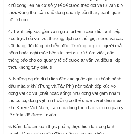
chủ động liên hệ cơ sở y tế để được theo dõi và tư vấn kịp
thời. Đồng thời cần chủ động cách ly bản thân, tránh quan
hệ tình dục.
4. Tránh tiếp xúc gần với người bị bệnh đậu khỉ, tránh tiếp
xúc trực tiếp với vết thương, dịch cơ thể, giọt nước và các
vật dụng, đồ dùng bị nhiễm độc. Trường hợp có người mắc
bệnh hoặc nghi mắc bệnh tại nơi cư trú / làm việc, cần
thông báo cho cơ quan y tế để được tư vấn và điều trị kịp
thời, không tự ý điều trị.
5. Những người đi du lịch đến các quốc gia lưu hành bệnh
đậu mùa ở khỉ (Trung và Tây Phi) nên tránh tiếp xúc với
động vật có vú (chết hoặc sống) như động vật gặm nhấm,
thú có túi, động vật linh trưởng có thể chứa vi-rút đậu mùa
khỉ. Khi về Việt Nam, cần chủ động trình báo với cơ quan y
tế sở tại để được tư vấn.
6. Đảm bảo an toàn thực phẩm; thực hiện lối sống lành
mạnh, tăng cường vận động, nâng cao sức khỏe.