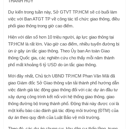
THANH HUY
Dự kiến ​​trong tuần này, Sở GTVT TP.HCM sẽ có buổi làm
việc với Ban ATGT TP về công tác tổ chức giao thông, điều
phối giao thông trong giờ cao điểm.
Hiện với dân số hơn 10 triệu người, áp lực giao thông tại
TP.HCM là rất lớn. Vào giờ cao điểm, nhiều tuyến đường bị
ùn ứ gây ùn tắc giao thông. Theo Ủy ban An toàn Giao
thông Quốc gia, các nghiên cứu cho thấy mỗi năm thành
phố mất khoảng 6 tỷ USD do ùn tắc giao thông.
Mới đây nhất, Chủ tịch UBND TP.HCM Phan Văn Mãi đã
giao Giám đốc Sở Giao thông vận tải thành phố hướng dẫn
việc đánh giá tác động giao thông đối với các dự án đầu tư
xây dựng công trình kết nối với hệ thống giao thông. giao
thông đường bộ trong thành phố. Động thái này được coi là
một kiểu báo cáo đánh giá tác động môi trường (ĐTM) của
dự án theo quy định của Luật Bảo vệ môi trường.
Theo đó, các dự án chung cư, khu dân cư thấp tầng, trung