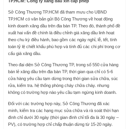
TP.HCM: Công ty xăng dầu xin cấp phép
Sở Công Thương TP.HCM đã tham mưu cho UBND
TP.HCM có văn bản gửi Bộ Công Thương về hoạt động
kinh doanh xăng dầu trên địa bàn TP. Theo đó, thành phố đề
xuất hai vấn đề chính là điều chỉnh giá xăng dầu linh hoạt
theo chu kỳ điều hành, bao gồm các ngày nghỉ, lễ, tết,
tính
toán tỷ lệ chiết khấu phù hợp và tính đủ các chi phí trong cơ
cấu giá xăng dầu.
Theo đại diện Sở Công Thương TP, trong số 550 cửa hàng
bán lẻ xăng dầu trên địa bàn TP, thời gian qua chỉ có 5-6
cửa hàng yêu cầu tạm dừng trong thời gian sửa chữa, súc
rửa, kiểm tra. hệ thống phòng cháy chữa cháy. nhưng
không có trường hợp nào yêu cầu tạm ngừng kinh doanh.
Đối với các trường hợp này, Sở Công Thương đã xác
minh, kiểm tra các hạng mục sửa chữa và rà soát thời hạn
đình chỉ dưới 30 ngày (thời gian đình chỉ tối đa là 30 ngày –
PV), có trường hợp chỉ chấp thuận dừng từ 15-20 ngày.