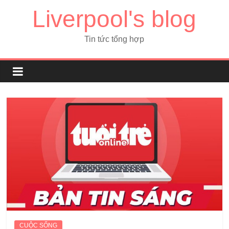
Liverpool's blog
Tin tức tổng hợp
CUỘC SỐNG