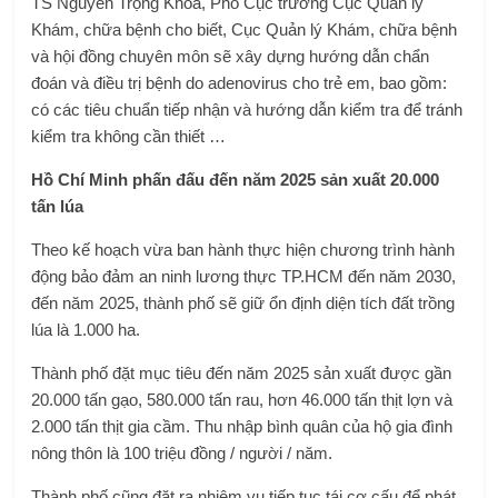
TS Nguyễn Trọng Khoa, Phó Cục trưởng Cục Quản lý
Khám, chữa bệnh cho biết, Cục Quản lý Khám, chữa bệnh
và hội đồng chuyên môn sẽ xây dựng hướng dẫn chẩn
đoán và điều trị bệnh do adenovirus cho trẻ em, bao gồm:
có các tiêu chuẩn tiếp nhận và hướng dẫn kiểm tra để tránh
kiểm tra không cần thiết …
Hồ Chí Minh phấn đấu đến năm 2025 sản xuất 20.000
tấn lúa
Theo kế hoạch vừa ban hành thực hiện chương trình hành
động bảo đảm an ninh lương thực TP.HCM đến năm 2030,
đến năm 2025, thành phố sẽ giữ ổn định diện tích đất trồng
lúa là 1.000 ha.
Thành phố đặt mục tiêu đến năm 2025 sản xuất được gần
20.000 tấn gạo, 580.000 tấn rau, hơn 46.000 tấn thịt lợn và
2.000 tấn thịt gia cầm. Thu nhập bình quân của hộ gia đình
nông thôn là 100 triệu đồng / người / năm.
Thành phố cũng đặt ra nhiệm vụ tiếp tục tái cơ cấu để phát