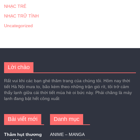
NHẠC TRẺ
NHẠC TRỮ TÌNH
Uncategorized
Lời chào
Rất vui khi các bạn ghé thăm trang của chúng tôi. Hôm nay thời
tiết Hà Nội mưa to, bão kèm theo những trận gió rít, tôi trở cảm
thấy lạnh giữa cái thời tiết mùa hè oi bức này. Phải chăng là máy
lạnh đang bật hết công xuất
Bài viết mới
Danh mục
Thâm hụt thương
ANIME – MANGA