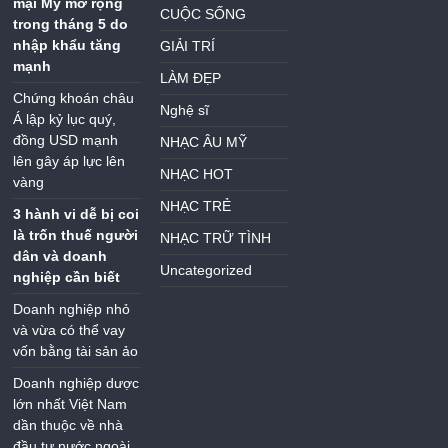
mại Mỹ mở rộng
CUỘC SỐNG
trong tháng 5 do
nhập khẩu tăng
GIẢI TRÍ
mạnh
LÀM ĐẸP
Chứng khoán châu
Nghệ sĩ
Á lập kỷ lục quý,
đồng USD mạnh
NHẠC ÂU MỸ
lên gây áp lực lên
NHẠC HOT
vàng
NHẠC TRẺ
3 hành vi dễ bị coi
là trốn thuế người
NHẠC TRỮ TÌNH
dân và doanh
Uncategorized
nghiệp cần biết
Doanh nghiệp nhỏ
và vừa có thể vay
vốn bằng tài sản ảo
Doanh nghiệp dược
lớn nhất Việt Nam
dần thuộc về nhà
đầu tư nước ngoài