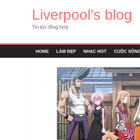
Liverpool's blog
Tin tức tổng hợp
HOME
LÀM ĐẸP
NHẠC HOT
CUỘC SỐN