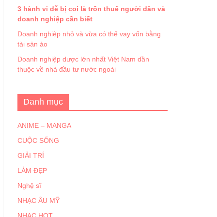
3 hành vi dễ bị coi là trốn thuế người dân và
doanh nghiệp cần biết
Doanh nghiệp nhỏ và vừa có thể vay vốn bằng
tài sản ảo
Doanh nghiệp dược lớn nhất Việt Nam dần
thuộc về nhà đầu tư nước ngoài
Danh mục
ANIME – MANGA
CUỘC SỐNG
GIẢI TRÍ
LÀM ĐẸP
Nghệ sĩ
NHẠC ÂU MỸ
NHẠC HOT