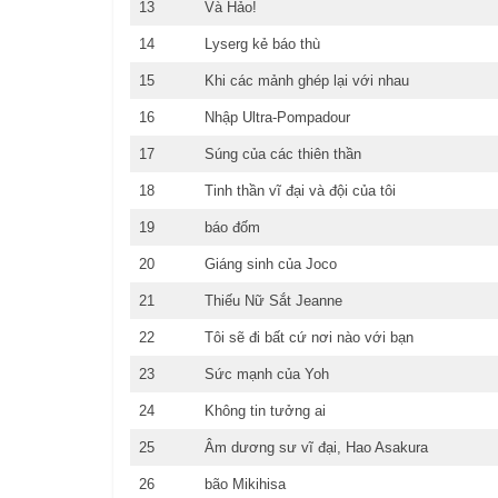
13
Và Hảo!
14
Lyserg kẻ báo thù
15
Khi các mảnh ghép lại với nhau
16
Nhập Ultra-Pompadour
17
Súng của các thiên thần
18
Tinh thần vĩ đại và đội của tôi
19
báo đốm
20
Giáng sinh của Joco
21
Thiếu Nữ Sắt Jeanne
22
Tôi sẽ đi bất cứ nơi nào với bạn
23
Sức mạnh của Yoh
24
Không tin tưởng ai
25
Âm dương sư vĩ đại, Hao Asakura
26
bão Mikihisa