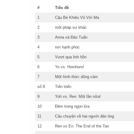
#
Tiêu đề
1
Cậu Bé Khiêu Vũ Với Ma
2
một pháp sư khác
3
Anna và Đào Tuấn
4
nơi hạnh phúc
5
Vượt qua linh hồn
6
Yo vs. Horohoro!
7
Một hình thức dũng cảm
số 8
Tiến triển
9
Yoh vs. Ren: Một lần nữa!
10
Đêm trong ngọn lửa
11
Câu chuyện về hai người đàn ông
12
Ren vs En: The End of the Tao