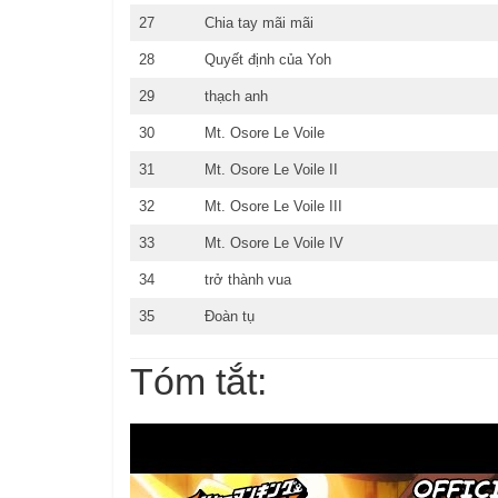
27
Chia tay mãi mãi
28
Quyết định của Yoh
29
thạch anh
30
Mt. Osore Le Voile
31
Mt. Osore Le Voile II
32
Mt. Osore Le Voile III
33
Mt. Osore Le Voile IV
34
trở thành vua
35
Đoàn tụ
Tóm tắt: