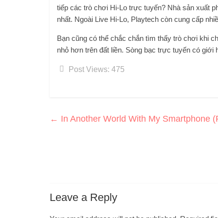
tiếp các trò chơi Hi-Lo trực tuyến? Nhà sản xuất 
nhất. Ngoài Live Hi-Lo, Playtech còn cung cấp nhi
Bạn cũng có thể chắc chắn tìm thấy trò chơi khi c
nhỏ hơn trên đất liền. Sòng bạc trực tuyến có giới 
Post Views:
475
←
In Another World With My Smartphone 
Leave a Reply