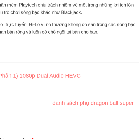
phần mềm Playtech chịu trách nhiệm về một trong những lợi ích lớn
ều trò chơi sòng bạc khác như Blackjack.
hơi trực tuyến. Hi-Lo vì nó thường không có sẵn trong các sòng bạc
hạn bàn rộng và luôn có chỗ ngồi tại bàn cho bạn.
(Phần 1) 1080p Dual Audio HEVC
danh sách phụ dragon ball super