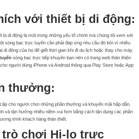
ch với thiết bị di động:
ết bị di động là một trong những yếu tố chính mà chúng tôi xem xét
ột sòng bạc trực tuyến cần phải đáp ứng nhu cầu đó bởi vì nhiều
 di động của họ để giết thời gian khi đi du lịch hoặc thay cho máy
 tuyến
sòng bạc trực tiếp khuyên bạn nên có trang web thân thiện
ng cho người dùng iPhone và Android thông qua Play Store hoặc App
ền thưởng:
g cấp cho người chơi những phần thưởng và khuyến mãi hấp dẫn.
ình và tận hưởng nhiều niềm vui hơn bằng cách tận dụng các phần
ơng trình khách hàng thân thiết.
trò chơi Hi-lo trực