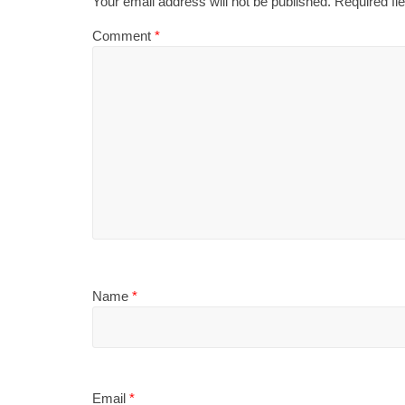
Your email address will not be published.
Required fi
Comment
*
Name
*
Email
*