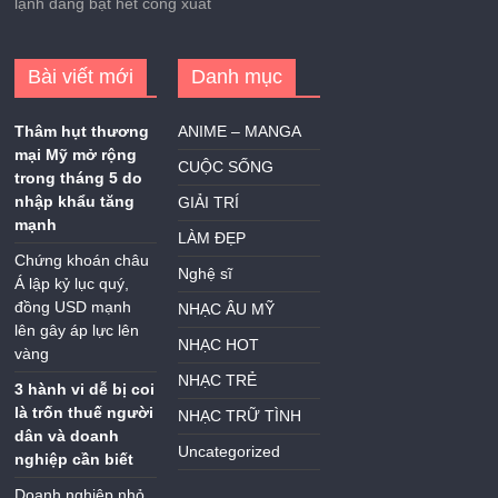
lạnh đang bật hết công xuất
Bài viết mới
Danh mục
Thâm hụt thương
ANIME – MANGA
mại Mỹ mở rộng
CUỘC SỐNG
trong tháng 5 do
nhập khẩu tăng
GIẢI TRÍ
mạnh
LÀM ĐẸP
Chứng khoán châu
Nghệ sĩ
Á lập kỷ lục quý,
đồng USD mạnh
NHẠC ÂU MỸ
lên gây áp lực lên
NHẠC HOT
vàng
NHẠC TRẺ
3 hành vi dễ bị coi
là trốn thuế người
NHẠC TRỮ TÌNH
dân và doanh
Uncategorized
nghiệp cần biết
Doanh nghiệp nhỏ