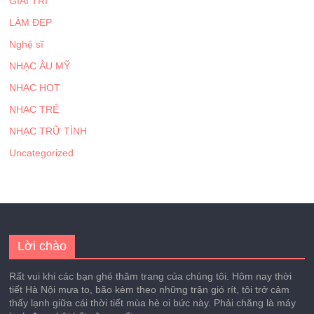
GIẢI TRÍ
LÀM ĐẸP
Nghệ sĩ
NHẠC ÂU MỸ
NHẠC HOT
NHẠC TRẺ
NHẠC TRỮ TÌNH
Uncategorized
Lời chào
Rất vui khi các bạn ghé thăm trang của chúng tôi. Hôm nay thời
tiết Hà Nội mưa to, bão kèm theo những trận gió rít, tôi trở cảm
thấy lạnh giữa cái thời tiết mùa hè oi bức này. Phải chăng là máy