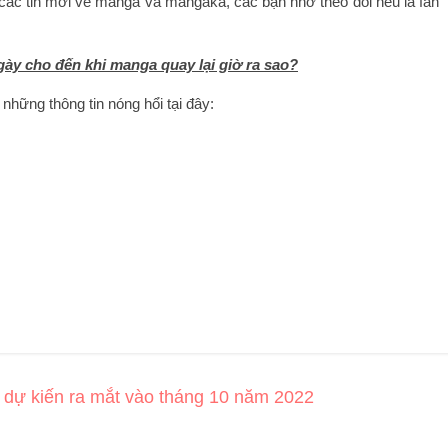
 các tin mới về manga và mangaka, các bạn nhớ theo dõi nếu là fan
ày cho đến khi manga quay lại giờ ra sao?
hững thông tin nóng hổi tại đây:
ự kiến ​​ra mắt vào tháng 10 năm 2022