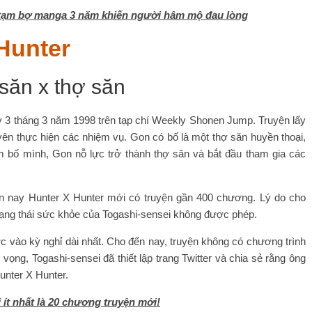
do tạm bợ manga 3 năm khiến người hâm mộ đau lòng
 Hunter
y 3 tháng 3 năm 1998 trên tạp chí Weekly Shonen Jump. Truyện lấy
uyên thực hiện các nhiệm vụ. Gon có bố là một thợ săn huyền thoại,
ìm bố mình, Gon nỗ lực trở thành thợ săn và bắt đầu tham gia các
 nay Hunter X Hunter mới có truyện gần 400 chương. Lý do cho
trạng thái sức khỏe của Togashi-sensei không được phép.
 vào kỳ nghỉ dài nhất. Cho đến nay, truyện không có chương trình
ng, Togashi-sensei đã thiết lập trang Twitter và chia sẻ rằng ông
unter X Hunter.
 ít nhất là 20 chương truyện mới!