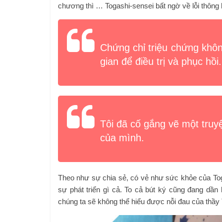
chương thì … Togashi-sensei bất ngờ về lỗi thông 
Chứng chỉ triệu chứng không
gian để điều trị và phục hồi.
Tôi đã cố gắng vẽ một truyệ
của mình.
Theo như sự chia sẻ, có vẻ như sức khỏe của Togas
sự phát triển gì cả. To cả bút ký cũng đang d
chúng ta sẽ không thể hiểu được nỗi đau của thầy 