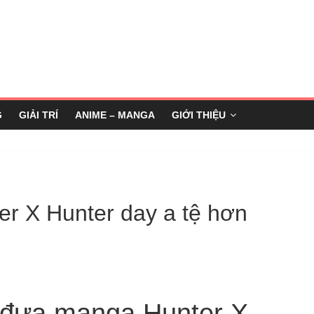
G
GIẢI TRÍ
ANIME – MANGA
GIỚI THIỆU
er X Hunter day a tệ hơn
 đưa manga Hunter X