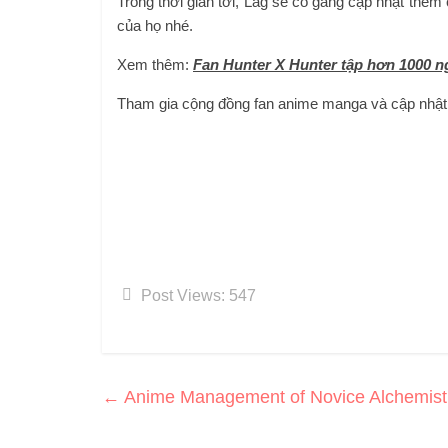
Trong thời gian tới, Lag sẽ cố gắng cập nhật thêm
của họ nhé.
Xem thêm:
Fan Hunter X Hunter tập hơn 1000 ng
Tham gia cộng đồng fan anime manga và cập nhật n
Post Views:
547
←
Anime Management of Novice Alchemist d