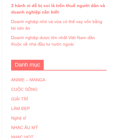
3 hành vi dễ bị coi là trốn thuế người dân và
doanh nghiệp cần biết
Doanh nghiệp nhỏ và vừa có thể vay vốn bằng
tài sản ảo
Doanh nghiệp dược lớn nhất Việt Nam dần
thuộc về nhà đầu tư nước ngoài
Danh mục
ANIME – MANGA
CUỘC SỐNG
GIẢI TRÍ
LÀM ĐẸP
Nghệ sĩ
NHẠC ÂU MỸ
NHẠC HOT