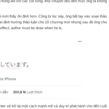
 trọng đối với các cột sống. Mọi chuyện đều đến mức ông ta không
mới thấy ổn định hơn. Cũng từ lúc này, ông bắt tay vào soạn thảo
sei định hướng thảo luận cho 10 chương mới nhưng sau đó ông cho
effect, author must be draw when he is.
er sẽ trở lại một cách mạnh mẽ và duy trì phát hành cho đến cuối