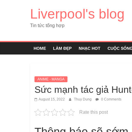
Liverpool's blog
Tin tức tổng hợp
HOME
LÀM ĐẸP
NHẠC HOT
CUỘC SỐN
ANIME - MANGA
Sức mạnh tác giả Hunt
August 15, 2022
Thuy Dung
0 Comments
Rate this post
Thông báo sẽ sớm