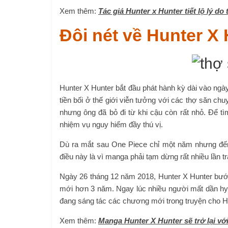
Xem thêm:
Tác giả Hunter x Hunter tiết lộ lý 
Đôi nét về Hunter X
Hunter X Hunter bắt đầu phát hành kỳ dài vào ngà
tiền bối ở thế giới viễn tưởng với các thợ săn ch
nhưng ông đã bỏ đi từ khi cậu còn rất nhỏ. Để t
nhiệm vụ nguy hiểm đầy thú vị.
Dù ra mắt sau One Piece chỉ một năm nhưng đến
điều này là vì manga phải tạm dừng rất nhiều lần 
Ngày 26 tháng 12 năm 2018, Hunter X Hunter bước
mới hơn 3 năm. Ngay lúc nhiều người mất dần hy vọ
đang sáng tác các chương mới trong truyện cho H
Xem thêm:
Manga Hunter X Hunter sẽ trở lại với