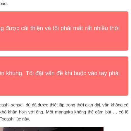
báo.
 được cải thiện và tôi phải mất rất nhiều thời
n khung. Tôi đặt vấn đề khi buộc vào tay phải
hi-sensei, dù đã được thiết lập trong thời gian dài, vẫn không có
ần khó khăn hơn với ông. Một mangaka không thể cầm bút … có lẽ
Togashi lúc này.