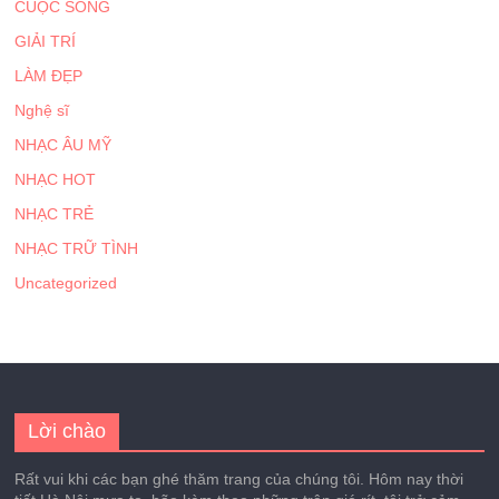
CUỘC SỐNG
GIẢI TRÍ
LÀM ĐẸP
Nghệ sĩ
NHẠC ÂU MỸ
NHẠC HOT
NHẠC TRẺ
NHẠC TRỮ TÌNH
Uncategorized
Lời chào
Rất vui khi các bạn ghé thăm trang của chúng tôi. Hôm nay thời