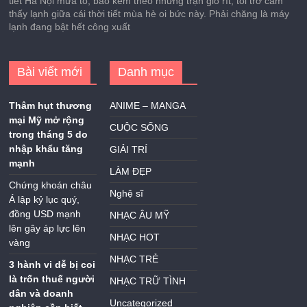
tiết Hà Nội mưa to, bão kèm theo những trận gió rít, tôi trở cảm
thấy lạnh giữa cái thời tiết mùa hè oi bức này. Phải chăng là máy
lạnh đang bật hết công xuất
Bài viết mới
Danh mục
Thâm hụt thương
ANIME – MANGA
mại Mỹ mở rộng
CUỘC SỐNG
trong tháng 5 do
nhập khẩu tăng
GIẢI TRÍ
mạnh
LÀM ĐẸP
Chứng khoán châu
Nghệ sĩ
Á lập kỷ lục quý,
đồng USD mạnh
NHẠC ÂU MỸ
lên gây áp lực lên
NHẠC HOT
vàng
NHẠC TRẺ
3 hành vi dễ bị coi
là trốn thuế người
NHẠC TRỮ TÌNH
dân và doanh
Uncategorized