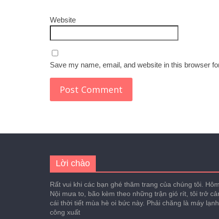
Website
Save my name, email, and website in this browser fo
Lời chào
Rất vui khi các bạn ghé thăm trang của chúng tôi. Hôm 
Nội mưa to, bão kèm theo những trận gió rít, tôi trở c
cái thời tiết mùa hè oi bức này. Phải chăng là máy lạn
công xuất