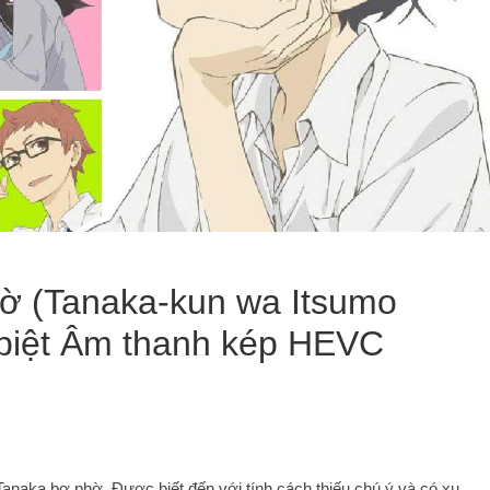
hờ (Tanaka-kun wa Itsumo
biệt Âm thanh kép HEVC
 Tanaka bơ phờ. Được biết đến với tính cách thiếu chú ý và có xu