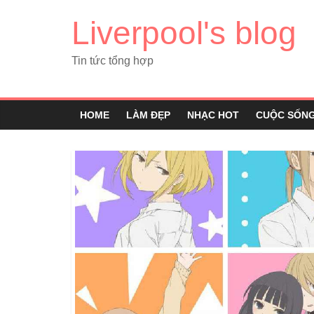
Liverpool's blog
Tin tức tổng hợp
HOME
LÀM ĐẸP
NHẠC HOT
CUỘC SỐN