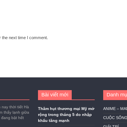
r the next time I comment.
Bài viết mới
Danh mụ
nay thời tiết Hà
Thâm hụt thương mại Mỹ mở
ANIME – M
ảm thấy lạnh giữa
rộng trong tháng 5 do nhập
h đang bật hết
CUỘC SỐN
khẩu tăng mạnh
GIẢI TRÍ