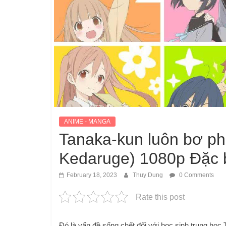
ANIME - MANGA
Tanaka-kun luôn bơ p
Kedaruge) 1080p Đặc 
February 18, 2023
Thuy Dung
0 Comments
Rate this post
Đó là vấn đề sống chết đối với học sinh trung học