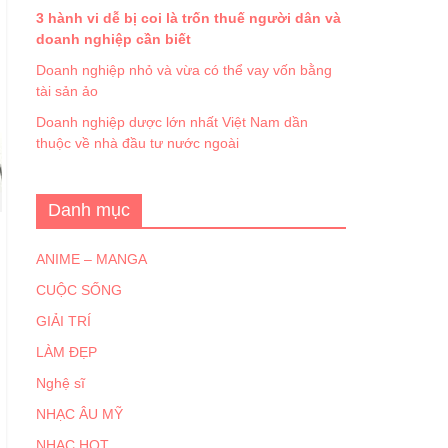
3 hành vi dễ bị coi là trốn thuế người dân và
doanh nghiệp cần biết
Doanh nghiệp nhỏ và vừa có thể vay vốn bằng
tài sản ảo
Doanh nghiệp dược lớn nhất Việt Nam dần
thuộc về nhà đầu tư nước ngoài
Danh mục
ANIME – MANGA
CUỘC SỐNG
GIẢI TRÍ
LÀM ĐẸP
Nghệ sĩ
NHẠC ÂU MỸ
NHẠC HOT