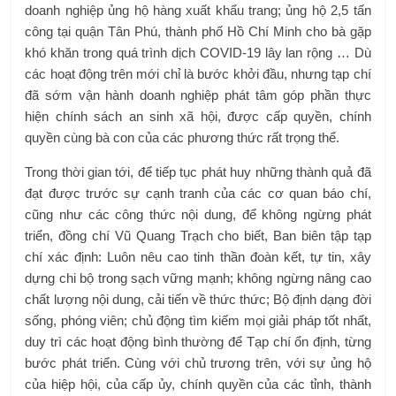
doanh nghiệp ủng hộ hàng xuất khẩu trang; ủng hộ 2,5 tấn
công tại quận Tân Phú, thành phố Hồ Chí Minh cho bà gặp
khó khăn trong quá trình dịch COVID-19 lây lan rộng … Dù
các hoạt động trên mới chỉ là bước khởi đầu, nhưng tạp chí
đã sớm vận hành doanh nghiệp phát tâm góp phần thực
hiện chính sách an sinh xã hội, được cấp quyền, chính
quyền cùng bà con của các phương thức rất trọng thể.
Trong thời gian tới, để tiếp tục phát huy những thành quả đã
đạt được trước sự cạnh tranh của các cơ quan báo chí,
cũng như các công thức nội dung, để không ngừng phát
triển, đồng chí Vũ Quang Trạch cho biết, Ban biên tập tạp
chí xác định: Luôn nêu cao tinh thần đoàn kết, tự tin, xây
dựng chi bộ trong sạch vững mạnh; không ngừng nâng cao
chất lượng nội dung, cải tiến về thức thức; Bộ định dạng đời
sống, phóng viên; chủ động tìm kiếm mọi giải pháp tốt nhất,
duy trì các hoạt động bình thường để Tạp chí ổn định, từng
bước phát triển. Cùng với chủ trương trên, với sự ủng hộ
của hiệp hội, của cấp ủy, chính quyền của các tỉnh, thành