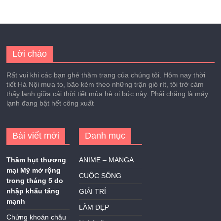
Lời chào
Rất vui khi các bạn ghé thăm trang của chúng tôi. Hôm nay thời
tiết Hà Nội mưa to, bão kèm theo những trận gió rít, tôi trở cảm
thấy lạnh giữa cái thời tiết mùa hè oi bức này. Phải chăng là máy
lạnh đang bật hết công xuất
Bài viết mới
Danh mục
Thâm hụt thương
ANIME – MANGA
mại Mỹ mở rộng
CUỘC SỐNG
trong tháng 5 do
nhập khẩu tăng
GIẢI TRÍ
mạnh
LÀM ĐẸP
Chứng khoán châu