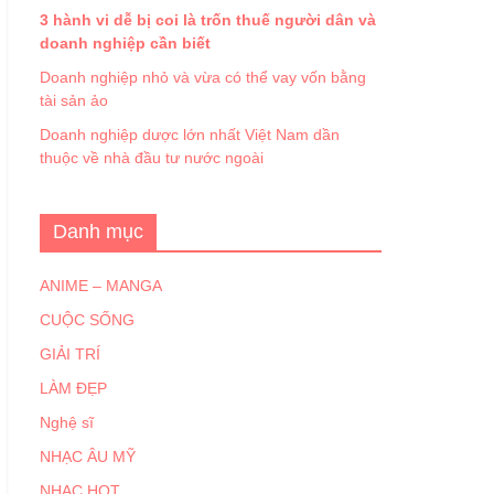
3 hành vi dễ bị coi là trốn thuế người dân và
doanh nghiệp cần biết
Doanh nghiệp nhỏ và vừa có thể vay vốn bằng
tài sản ảo
Doanh nghiệp dược lớn nhất Việt Nam dần
thuộc về nhà đầu tư nước ngoài
Danh mục
ANIME – MANGA
CUỘC SỐNG
GIẢI TRÍ
LÀM ĐẸP
Nghệ sĩ
NHẠC ÂU MỸ
NHẠC HOT