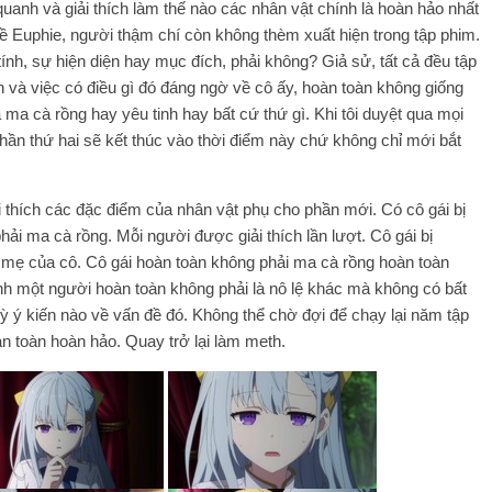
anh và giải thích làm thế nào các nhân vật chính là hoàn hảo nhất
àm về Euphie, người thậm chí còn không thèm xuất hiện trong tập phim.
ính, sự hiện diện hay mục đích, phải không? Giả sử, tất cả đều tập
 và việc có điều gì đó đáng ngờ về cô ấy, hoàn toàn không giống
ma cà rồng hay yêu tinh hay bất cứ thứ gì. Khi tôi duyệt qua mọi
hần thứ hai sẽ kết thúc vào thời điểm này chứ không chỉ mới bắt
 thích các đặc điểm của nhân vật phụ cho phần mới. Có cô gái bị
ải ma cà rồng. Mỗi người được giải thích lần lượt. Cô gái bị
à mẹ của cô. Cô gái hoàn toàn không phải ma cà rồng hoàn toàn
nh một người hoàn toàn không phải là nô lệ khác mà không có bất
ỳ ý kiến ​​​​nào về vấn đề đó. Không thể chờ đợi để chạy lại năm tập
àn toàn hoàn hảo. Quay trở lại làm meth.