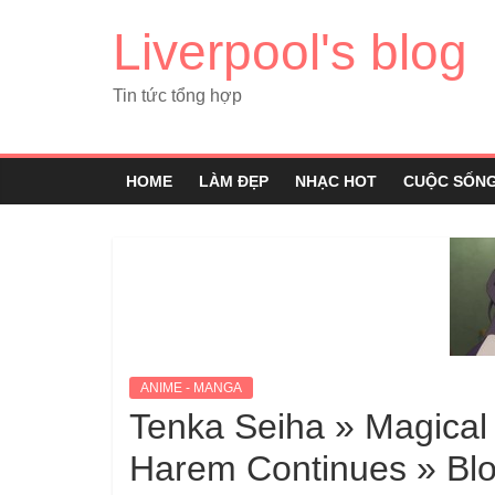
Liverpool's blog
Tin tức tổng hợp
HOME
LÀM ĐẸP
NHẠC HOT
CUỘC SỐN
ANIME - MANGA
Tenka Seiha » Magical
Harem Continues » Blo