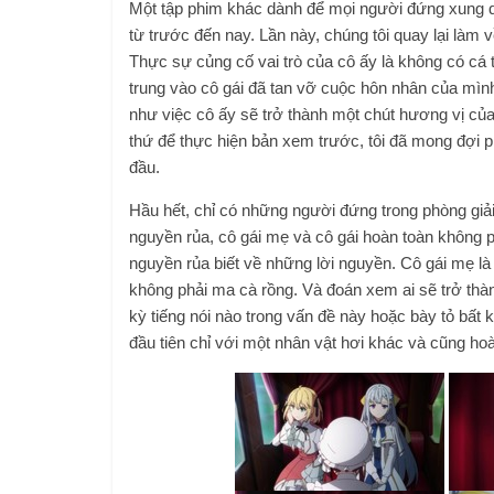
Một tập phim khác dành để mọi người đứng xung qu
từ ​​​​trước đến nay. Lần này, chúng tôi quay lại l
Thực sự củng cố vai trò của cô ấy là không có cá t
trung vào cô gái đã tan vỡ cuộc hôn nhân của mình
như việc cô ấy sẽ trở thành một chút hương vị của 
thứ để thực hiện bản xem trước, tôi đã mong đợi p
đầu.
Hầu hết, chỉ có những người đứng trong phòng giải
nguyền rủa, cô gái mẹ và cô gái hoàn toàn không ph
nguyền rủa biết về những lời nguyền. Cô gái mẹ l
không phải ma cà rồng. Và đoán xem ai sẽ trở thà
kỳ tiếng nói nào trong vấn đề này hoặc bày tỏ bất k
đầu tiên chỉ với một nhân vật hơi khác và cũng ho