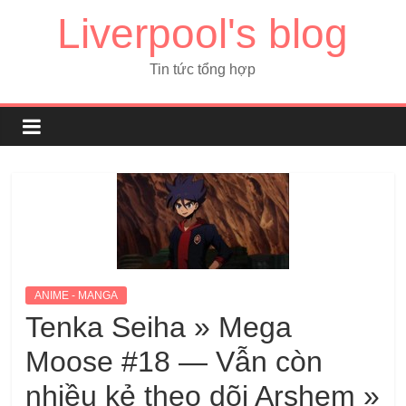
Liverpool's blog
Tin tức tổng hợp
ANIME - MANGA
Tenka Seiha » Mega
Moose #18 — Vẫn còn
nhiều kẻ theo dõi Arshem »