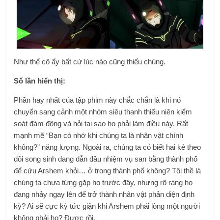
Như thể cô ấy bất cứ lúc nào cũng thiếu chúng.
Số lần hiển thị:
Phần hay nhất của tập phim này chắc chắn là khi nó
chuyển sang cảnh một nhóm siêu thanh thiếu niên kiểm
soát đám đông và hỏi tại sao họ phải làm điều này. Rất
mạnh mẽ “Bạn có nhớ khi chúng ta là nhân vật chính
không?” năng lượng. Ngoài ra, chúng ta có biết hai kẻ theo
dõi song sinh đang dẫn đầu nhiệm vụ san bằng thành phố
để cứu Arshem khỏi… ở trong thành phố không? Tôi thề là
chúng ta chưa từng gặp họ trước đây, nhưng rõ ràng họ
đang nhảy ngay lên để trở thành nhân vật phản diện định
kỳ? Ai sẽ cực kỳ tức giận khi Arshem phải lòng một người
không phải họ? Được rồi.