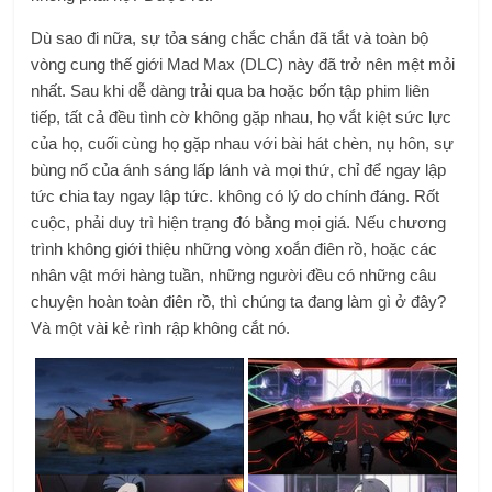
Dù sao đi nữa, sự tỏa sáng chắc chắn đã tắt và toàn bộ
vòng cung thế giới Mad Max (DLC) này đã trở nên mệt mỏi
nhất. Sau khi dễ dàng trải qua ba hoặc bốn tập phim liên
tiếp, tất cả đều tình cờ không gặp nhau, họ vắt kiệt sức lực
của họ, cuối cùng họ gặp nhau với bài hát chèn, nụ hôn, sự
bùng nổ của ánh sáng lấp lánh và mọi thứ, chỉ để ngay lập
tức chia tay ngay lập tức. không có lý do chính đáng. Rốt
cuộc, phải duy trì hiện trạng đó bằng mọi giá. Nếu chương
trình không giới thiệu những vòng xoắn điên rồ, hoặc các
nhân vật mới hàng tuần, những người đều có những câu
chuyện hoàn toàn điên rồ, thì chúng ta đang làm gì ở đây?
Và một vài kẻ rình rập không cắt nó.