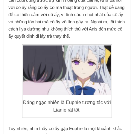
Lần cuối cùng trước sự kinh hoàng của Lianie, Anis đã nói
với cô ấy rằng cô ấy có ma thuật trong người. Thật dễ dàng
để có thiện cảm với cô ấy, vì tính cách nhút nhát của cô ấy
và những tổn hại mà cô ấy vô tình gây ra. Ngoài ra, tôi thích
cách Ilya dường như không thích thú với Anis đến mức cô
ấy quyết định đi lấy trà thay thế.
Đáng ngạc nhiên là Euphie tương tác với
Lianie rất tốt.
Tuy nhiên, nhìn thấy cô ấy gặp Euphie là một khoảnh khắc