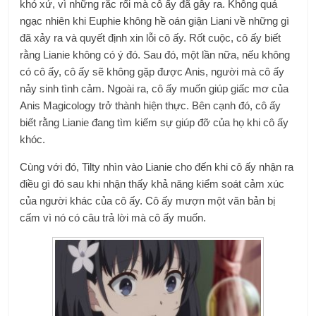
khó xử, vì những rắc rối mà cô ấy đã gây ra. Không quá
ngạc nhiên khi Euphie không hề oán giận Liani về những gì
đã xảy ra và quyết định xin lỗi cô ấy. Rốt cuộc, cô ấy biết
rằng Lianie không có ý đó. Sau đó, một lần nữa, nếu không
có cô ấy, cô ấy sẽ không gặp được Anis, người mà cô ấy
nảy sinh tình cảm. Ngoài ra, cô ấy muốn giúp giấc mơ của
Anis Magicology trở thành hiện thực. Bên cạnh đó, cô ấy
biết rằng Lianie đang tìm kiếm sự giúp đỡ của họ khi cô ấy
khóc.
Cùng với đó, Tilty nhìn vào Lianie cho đến khi cô ấy nhận ra
điều gì đó sau khi nhận thấy khả năng kiểm soát cảm xúc
của người khác của cô ấy. Cô ấy mượn một văn bản bị
cấm vì nó có câu trả lời mà cô ấy muốn.