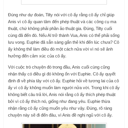
Đúng như dự đoán, Tilty nói với cô ấy rằng cô ấy chỉ giúp
Anis vì cô ấy quan tâm đến phép thuật và các công cụ ma
thuật, chứ không phải phần ảo thuật gia. Đúng, Tilty cuối
cùng đã đến đó. Nếu Al trở thành Vua, Anis có thể phải sống
lưu vong. Euphie đã sẵn sàng gắn thẻ khi đến lúc chưa? Cô
ấy không thể làm điều đó một cách nửa vời vì nó sẽ ảnh
hưởng đến cảm xúc của cô ấy.
Với cuộc trò chuyện đó trong đầu, Anis cuối cùng cũng
nhận thấy có điều gì đó không ổn với Euphie. Cô ấy quyết
định đi về phía tây với cô ấy. Euphie hỏi về tương lai của cô
ấy vì cô ấy không muốn làm người nửa vời. Trong khi cô ấy
không biết câu trả lời, Anis nói rằng cô ấy thích phép thuật
bởi vì cô ấy thích nó, giống như đang yêu. Euphie thừa
nhận rằng cô ấy cũng muốn yêu như vậy. Đúng, rõ ràng
chuyện này sẽ đi đến đâu, vì Anis đề nghị ngủ với cô ấy.