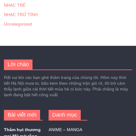
NHẠC TRẺ
NHẠC TRỮ TÌNH
Uncategorized
Lời chào
Rất vui khi các bạn ghé thăm trang của chúng tôi. Hôm nay thời
tiết Hà Nội mưa to, bão kèm theo những trận gió rít, tôi trở cảm
thấy lạnh giữa cái thời tiết mùa hè oi bức này. Phải chăng là máy
lạnh đang bật hết công xuất
Bài viết mới
Danh mục
Thâm hụt thương
ANIME – MANGA
mại Mỹ mở rộng