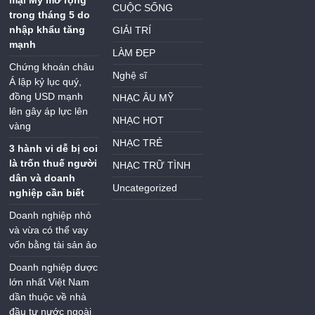
CUỘC SỐNG
trong tháng 5 do
nhập khẩu tăng
GIẢI TRÍ
mạnh
LÀM ĐẸP
Chứng khoán châu
Nghệ sĩ
Á lập kỷ lục quý,
đồng USD mạnh
NHẠC ÂU MỸ
lên gây áp lực lên
NHẠC HOT
vàng
NHẠC TRẺ
3 hành vi dễ bị coi
là trốn thuế người
NHẠC TRỮ TÌNH
dân và doanh
Uncategorized
nghiệp cần biết
Doanh nghiệp nhỏ
và vừa có thể vay
vốn bằng tài sản ảo
Doanh nghiệp dược
lớn nhất Việt Nam
dần thuộc về nhà
đầu tư nước ngoài