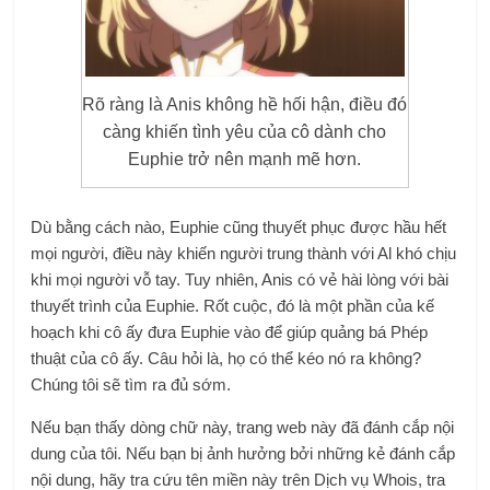
Rõ ràng là Anis không hề hối hận, điều đó
càng khiến tình yêu của cô dành cho
Euphie trở nên mạnh mẽ hơn.
Dù bằng cách nào, Euphie cũng thuyết phục được hầu hết
mọi người, điều này khiến người trung thành với Al khó chịu
khi mọi người vỗ tay. Tuy nhiên, Anis có vẻ hài lòng với bài
thuyết trình của Euphie. Rốt cuộc, đó là một phần của kế
hoạch khi cô ấy đưa Euphie vào để giúp quảng bá Phép
thuật của cô ấy. Câu hỏi là, họ có thể kéo nó ra không?
Chúng tôi sẽ tìm ra đủ sớm.
Nếu bạn thấy dòng chữ này, trang web này đã đánh cắp nội
dung của tôi. Nếu bạn bị ảnh hưởng bởi những kẻ đánh cắp
nội dung, hãy tra cứu tên miền này trên Dịch vụ Whois, tra