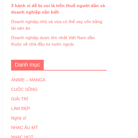
3 hành vi dễ bị coi là trốn thuế người dân và
doanh nghiệp cần biết
Doanh nghiệp nhỏ và vừa có thể vay vốn bằng
tài sản ảo
Doanh nghiệp dược lớn nhất Việt Nam dần
thuộc về nhà đầu tư nước ngoài
Danh mục
ANIME – MANGA
CUỘC SỐNG
GIẢI TRÍ
LÀM ĐẸP
Nghệ sĩ
NHẠC ÂU MỸ
NHẠC HOT