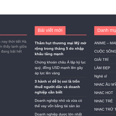
Bài viết mới
Danh mụ
nay thời tiết Hà
Thâm hụt thương mại Mỹ mở
ANIME – M
ảm thấy lạnh giữa
rộng trong tháng 5 do nhập
h đang bật hết
CUỘC SỐN
khẩu tăng mạnh
GIẢI TRÍ
Chứng khoán châu Á lập kỷ lục
quý, đồng USD mạnh lên gây
LÀM ĐẸP
áp lực lên vàng
Nghệ sĩ
3 hành vi dễ bị coi là trốn
NHẠC ÂU M
thuế người dân và doanh
nghiệp cần biết
NHẠC HOT
Doanh nghiệp nhỏ và vừa có
NHẠC TRẺ
thể vay vốn bằng tài sản ảo
NHẠC TRỮ 
Doanh nghiệp dược lớn nhất