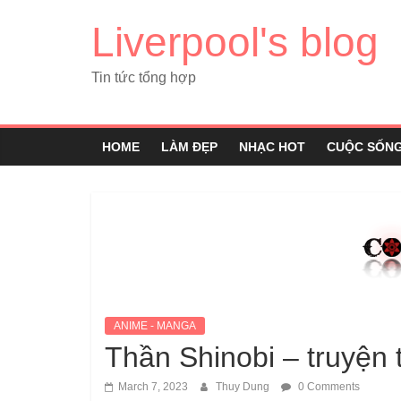
Liverpool's blog
Tin tức tổng hợp
HOME
LÀM ĐẸP
NHẠC HOT
CUỘC SỐN
ANIME - MANGA
Thần Shinobi – truyện 
March 7, 2023
Thuy Dung
0 Comments