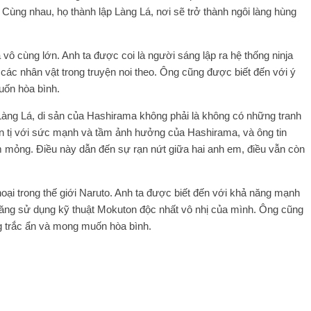
 Cùng nhau, họ thành lập Làng Lá, nơi sẽ trở thành ngôi làng hùng
 vô cùng lớn. Anh ta được coi là người sáng lập ra hệ thống ninja
 các nhân vật trong truyện noi theo. Ông cũng được biết đến với ý
uốn hòa bình.
àng Lá, di sản của Hashirama không phải là không có những tranh
hen tị với sức mạnh và tầm ảnh hưởng của Hashirama, và ông tin
mỏng. Điều này dẫn đến sự rạn nứt giữa hai anh em, điều vẫn còn
oại trong thế giới Naruto. Anh ta được biết đến với khả năng mạnh
năng sử dụng kỹ thuật Mokuton độc nhất vô nhị của mình. Ông cũng
g trắc ẩn và mong muốn hòa bình.