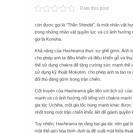
Rate this post
còn được gọi là “Thần Shinobi”, là một nhân vật hu
trong những nhân vật quyền lực và có ảnh hưởng n
gọi là Konoha.
Khả năng của Hashirama thực sự ghê gớm. Anh ta 
cho phép anh ta điều khiển và điều khiển gỗ và thự
thể sử dụng chakra để tăng cường sức mạnh thể c
sử dụng kỹ thuật Mokuton, cho phép anh ta tạo ra 
đối thủ đáng gờm trong trận chiến.
Cốt truyện của Hashirama gắn liền với lịch sử của b
mạnh và có ảnh hưởng nổi tiếng với chakra mạnh 
gia tộc Uchiha, một gia tộc hùng mạnh khác được bi
nhốt trong một trận chiến khốc liệt để giành quyền
Tuy nhiên, Hashirama tin rằng hai gia tộc nên gạt
một thế giới hòa bình. Anh ta đề xuất một thỏa th