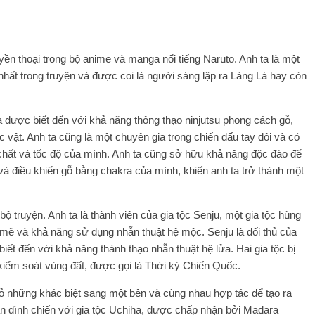
yền thoại trong bộ anime và manga nổi tiếng Naruto. Anh ta là một
hất trong truyện và được coi là người sáng lập ra Làng Lá hay còn
được biết đến với khả năng thông thạo ninjutsu phong cách gỗ,
c vật. Anh ta cũng là một chuyên gia trong chiến đấu tay đôi và có
hất và tốc độ của mình. Anh ta cũng sở hữu khả năng độc đáo để
và điều khiển gỗ bằng chakra của mình, khiến anh ta trở thành một
ộ truyện. Anh ta là thành viên của gia tộc Senju, một gia tộc hùng
mẽ và khả năng sử dụng nhẫn thuật hệ mộc. Senju là đối thủ của
ết đến với khả năng thành thạo nhẫn thuật hệ lửa. Hai gia tộc bị
 kiểm soát vùng đất, được gọi là Thời kỳ Chiến Quốc.
 bỏ những khác biệt sang một bên và cùng nhau hợp tác để tạo ra
uận đình chiến với gia tộc Uchiha, được chấp nhận bởi Madara