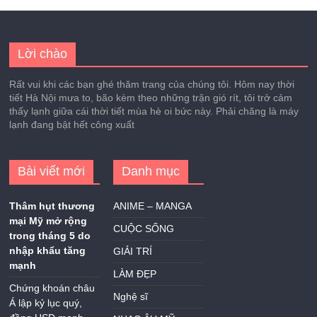
Lời chào
Rất vui khi các bạn ghé thăm trang của chúng tôi. Hôm nay thời
tiết Hà Nội mưa to, bão kèm theo những trận gió rít, tôi trở cảm
thấy lạnh giữa cái thời tiết mùa hè oi bức này. Phải chăng là máy
lạnh đang bật hết công xuất
Bài viết mới
Danh mục
Thâm hụt thương
ANIME – MANGA
mại Mỹ mở rộng
CUỘC SỐNG
trong tháng 5 do
nhập khẩu tăng
GIẢI TRÍ
mạnh
LÀM ĐẸP
Chứng khoán châu
Nghệ sĩ
Á lập kỷ lục quý,