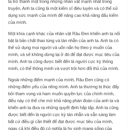
ta trở thành một trong những nhân vật mạnh nhất trong
truyện. Anh ta cũng là một kiếm sĩ điêu luyện và có thể sử
dụng sức mạnh của mình để nâng cao khả năng đấu kiếm
của mình.
Một khía cạnh khác của nhân vật Râu Đen khiến anh ta nổi
bật là bản chất thao túng và tàn nhẫn của anh ta. Anh ta có
thể sử dụng mọi người và uốn nắn họ theo ý muốn của
mình, và sẽ không dừng lại ở đó để đạt được mục tiêu của
mình. Anh ta cũng được biết đến là người cực kỳ thông
minh, có thể thông minh và vượt trội hơn đối thủ của mình.
Ngoài những điểm mạnh của mình, Râu Đen cũng có
những điểm yếu của riêng mình. Anh ta thường bị thúc đẩy
bởi tham vọng và ham muốn quyền lực của chính mình,
điều này có thể che mờ khả năng phán đoán của anh ta và
khiến anh ta đưa ra những quyết định hấp tấp. Anh ta cũng
được biết đến là người cực kỳ tàn nhẫn và sẵn sàng làm
bất cứ điều gì cần thiết để đạt được mục tiêu của mình,
ngay cả khi điều đó có nghĩa là hy sinh mạng sống của