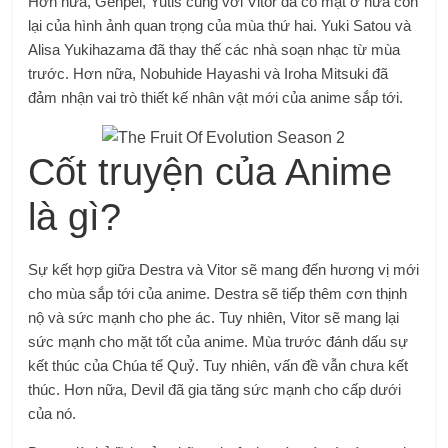
Hơn nữa, Genpel, Yutis cùng với Vitor đã có mặt ở nửa còn
lại của hình ảnh quan trọng của mùa thứ hai. Yuki Satou và
Alisa Yukihazama đã thay thế các nhà soạn nhạc từ mùa
trước. Hơn nữa, Nobuhide Hayashi và Iroha Mitsuki đã
đảm nhận vai trò thiết kế nhân vật mới của anime sắp tới.
Cốt truyện của Anime
là gì?
Sự kết hợp giữa Destra và Vitor sẽ mang đến hương vị mới
cho mùa sắp tới của anime. Destra sẽ tiếp thêm cơn thịnh
nộ và sức mạnh cho phe ác. Tuy nhiên, Vitor sẽ mang lại
sức mạnh cho mặt tốt của anime. Mùa trước đánh dấu sự
kết thúc của Chúa tể Quỷ. Tuy nhiên, vấn đề vẫn chưa kết
thúc. Hơn nữa, Devil đã gia tăng sức mạnh cho cấp dưới
của nó.