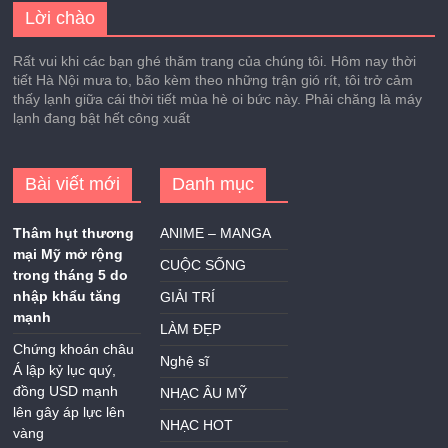
Lời chào
Rất vui khi các bạn ghé thăm trang của chúng tôi. Hôm nay thời
tiết Hà Nội mưa to, bão kèm theo những trận gió rít, tôi trở cảm
thấy lạnh giữa cái thời tiết mùa hè oi bức này. Phải chăng là máy
lạnh đang bật hết công xuất
Bài viết mới
Danh mục
Thâm hụt thương
ANIME – MANGA
mại Mỹ mở rộng
CUỘC SỐNG
trong tháng 5 do
nhập khẩu tăng
GIẢI TRÍ
mạnh
LÀM ĐẸP
Chứng khoán châu
Nghệ sĩ
Á lập kỷ lục quý,
đồng USD mạnh
NHẠC ÂU MỸ
lên gây áp lực lên
NHẠC HOT
vàng