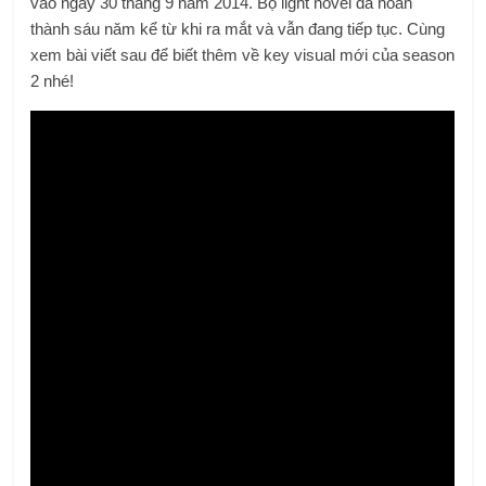
vào ngày 30 tháng 9 năm 2014. Bộ light novel đã hoàn
thành sáu năm kể từ khi ra mắt và vẫn đang tiếp tục. Cùng
xem bài viết sau để biết thêm về key visual mới của season
2 nhé!