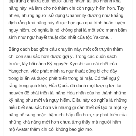
tập trung chakra của người dùng nhằm tái tạo nhanh khả
năng này. và làm cho nó thậm chí còn nguy hiểm hơn. Tuy
nhiên, những người sử dụng Unanimity dường như khẳng
định rằng khả năng này được học qua quá trình huấn luyện
nguy hiểm, có nghĩa là nó không phải là một sức mạnh bẩm
sinh như ngự huyết thuật độc nhất của tộc Yakone. .
Bằng cách bao gồm câu chuyện này, một cốt truyện thậm
chí còn sâu sắc hơn được gợi ý. Trong các cuốn sách
trước, lấy bối cảnh Kỷ nguyên Kyoshi sau cái chết của
Yangchen, việc phát minh ra ngự thuật cũng bị che đậy
trong bí ẩn và được phát triển trong bí mật. Có thể ngụ ý
rằng trong quá khứ, Hỏa Quốc đã dành một lượng lớn tài
nguyên để phát triển tài năng Hỏa nhân của họ thành những
kỹ năng phụ mới và nguy hiểm. Điều này có nghĩa là những
hiểu biết sâu sắc hơn về những gì cần thiết để tạo ra một kỹ
năng bổ sung hoặc thậm chí hấp dẫn hơn, sự phát triển của
những khả năng mới hơn chưa từng thấy mà người hâm
mộ Avatar thậm chí có. không bao giờ mơ.