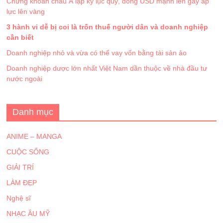
Chứng khoán châu Á lập kỷ lục quý, đồng USD mạnh lên gây áp
lực lên vàng
3 hành vi dễ bị coi là trốn thuế người dân và doanh nghiệp
cần biết
Doanh nghiệp nhỏ và vừa có thể vay vốn bằng tài sản ảo
Doanh nghiệp dược lớn nhất Việt Nam dần thuộc về nhà đầu tư
nước ngoài
Danh mục
ANIME – MANGA
CUỘC SỐNG
GIẢI TRÍ
LÀM ĐẸP
Nghệ sĩ
NHẠC ÂU MỸ