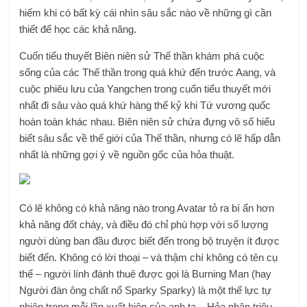
hiếm khi có bất kỳ cái nhìn sâu sắc nào về những gì cần
thiết để học các khả năng.
Cuốn tiểu thuyết Biên niên sử Thế thần khám phá cuộc
sống của các Thế thần trong quá khứ đến trước Aang, và
cuộc phiêu lưu của Yangchen trong cuốn tiểu thuyết mới
nhất đi sâu vào quá khứ hàng thế kỷ khi Tứ vương quốc
hoàn toàn khác nhau. Biên niên sử chứa đựng vô số hiểu
biết sâu sắc về thế giới của Thế thần, nhưng có lẽ hấp dẫn
nhất là những gợi ý về nguồn gốc của hỏa thuật.
Có lẽ không có khả năng nào trong Avatar tỏ ra bí ẩn hơn
khả năng đốt cháy, và điều đó chỉ phù hợp với số lượng
người dùng ban đầu được biết đến trong bộ truyện ít được
biết đến. Không có lời thoại – và thậm chí không có tên cụ
thể – người lính đánh thuê được gọi là Burning Man (hay
Người đàn ông chất nổ Sparky Sparky) là một thế lực tự
nhiên trong mỗi lần xuất hiện của anh ta. . Hỏa nhân triệu