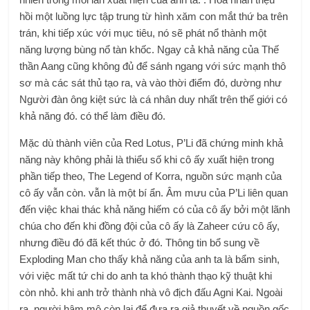
hồi một luồng lực tập trung từ hình xăm con mắt thứ ba trên
trán, khi tiếp xúc với mục tiêu, nó sẽ phát nổ thành một
năng lượng bùng nổ tàn khốc. Ngay cả khả năng của Thế
thần Aang cũng không đủ để sánh ngang với sức mạnh thô
sơ mà các sát thủ tạo ra, và vào thời điểm đó, dường như
Người đàn ông kiệt sức là cá nhân duy nhất trên thế giới có
khả năng đó. có thể làm điều đó.
Mặc dù thành viên của Red Lotus, P’Li đã chứng minh khả
năng này không phải là thiểu số khi cô ấy xuất hiện trong
phần tiếp theo, The Legend of Korra, nguồn sức mạnh của
cô ấy vẫn còn. vẫn là một bí ẩn. Âm mưu của P’Li liên quan
đến việc khai thác khả năng hiếm có của cô ấy bởi một lãnh
chúa cho đến khi đồng đội của cô ấy là Zaheer cứu cô ấy,
nhưng điều đó đã kết thúc ở đó. Thông tin bổ sung về
Exploding Man cho thấy khả năng của anh ta là bẩm sinh,
với việc mất tứ chi do anh ta khó thành thạo kỹ thuật khi
còn nhỏ. khi anh trở thành nhà vô địch đấu Agni Kai. Ngoài
ra, người hâm mộ còn lại để đưa ra giả thuyết về nguồn gốc