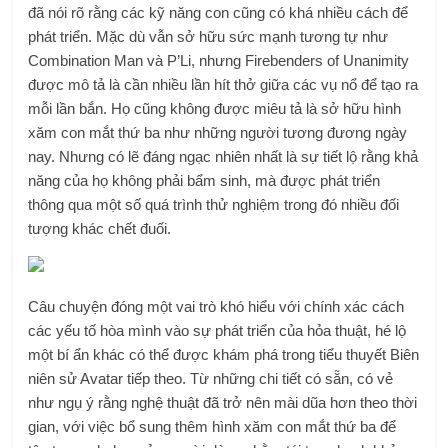
đã nói rõ rằng các kỹ năng con cũng có khá nhiều cách để
phát triển. Mặc dù vẫn sở hữu sức mạnh tương tự như
Combination Man và P’Li, nhưng Firebenders of Unanimity
được mô tả là cần nhiều lần hít thở giữa các vụ nổ để tạo ra
mỗi lần bắn. Họ cũng không được miêu tả là sở hữu hình
xăm con mắt thứ ba như những người tương đương ngày
nay. Nhưng có lẽ đáng ngạc nhiên nhất là sự tiết lộ rằng khả
năng của họ không phải bẩm sinh, mà được phát triển
thông qua một số quá trình thử nghiệm trong đó nhiều đối
tượng khác chết đuối.
Câu chuyện đóng một vai trò khó hiểu với chính xác cách
các yếu tố hòa mình vào sự phát triển của hỏa thuật, hé lộ
một bí ẩn khác có thể được khám phá trong tiểu thuyết Biên
niên sử Avatar tiếp theo. Từ những chi tiết có sẵn, có vẻ
như ngụ ý rằng nghệ thuật đã trở nên mài dũa hơn theo thời
gian, với việc bổ sung thêm hình xăm con mắt thứ ba để