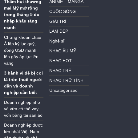
Thâm hụt thương
ANIME – MANGA
mại Mỹ mở rộng
CUỘC SỐNG
trong tháng 5 do
nhập khẩu tăng
GIẢI TRÍ
mạnh
LÀM ĐẸP
Chứng khoán châu
Nghệ sĩ
Á lập kỷ lục quý,
đồng USD mạnh
NHẠC ÂU MỸ
lên gây áp lực lên
NHẠC HOT
vàng
NHẠC TRẺ
3 hành vi dễ bị coi
là trốn thuế người
NHẠC TRỮ TÌNH
dân và doanh
Uncategorized
nghiệp cần biết
Doanh nghiệp nhỏ
và vừa có thể vay
vốn bằng tài sản ảo
Doanh nghiệp dược
lớn nhất Việt Nam
dần thuộc về nhà