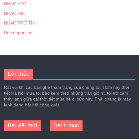
NHẠC HOT
NHẠC TRẺ
NHẠC TRỮ TÌNH
Uncategorized
Lời chào
Rất vui khi các bạn ghé thăm trang của chúng tôi. Hôm nay thời
tiết Hà Nội mưa to, bão kèm theo những trận gió rít, tôi trở cảm
thấy lạnh giữa cái thời tiết mùa hè oi bức này. Phải chăng là máy
lạnh đang bật hết công xuất
Bài viết mới
Danh mục