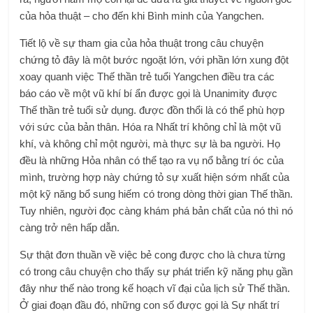
của hỏa thuật – cho đến khi Bình minh của Yangchen.
Tiết lộ về sự tham gia của hỏa thuật trong câu chuyện
chứng tỏ đây là một bước ngoặt lớn, với phần lớn xung đột
xoay quanh việc Thế thần trẻ tuổi Yangchen điều tra các
báo cáo về một vũ khí bí ẩn được gọi là Unanimity được
Thế thần trẻ tuổi sử dụng. được đồn thổi là có thể phù hợp
với sức của bản thân. Hóa ra Nhất trí không chỉ là một vũ
khí, và không chỉ một người, mà thực sự là ba người. Họ
đều là những Hỏa nhân có thể tạo ra vụ nổ bằng trí óc của
mình, trường hợp này chứng tỏ sự xuất hiện sớm nhất của
một kỹ năng bổ sung hiếm có trong dòng thời gian Thế thần.
Tuy nhiên, người đọc càng khám phá bản chất của nó thì nó
càng trở nên hấp dẫn.
Sự thật đơn thuần về việc bẻ cong được cho là chưa từng
có trong câu chuyện cho thấy sự phát triển kỹ năng phụ gần
đây như thế nào trong kế hoạch vĩ đại của lịch sử Thế thần.
Ở giai đoạn đầu đó, những con số được gọi là Sự nhất trí