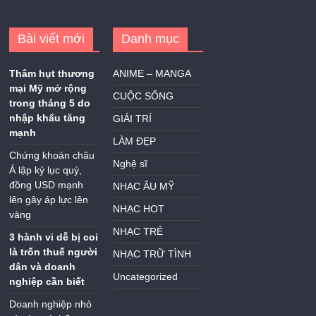
Bài viết mới
Danh mục
Thâm hụt thương
ANIME – MANGA
mại Mỹ mở rộng
CUỘC SỐNG
trong tháng 5 do
nhập khẩu tăng
GIẢI TRÍ
mạnh
LÀM ĐẸP
Chứng khoán châu
Nghệ sĩ
Á lập kỷ lục quý,
đồng USD mạnh
NHẠC ÂU MỸ
lên gây áp lực lên
NHẠC HOT
vàng
NHẠC TRẺ
3 hành vi dễ bị coi
là trốn thuế người
NHẠC TRỮ TÌNH
dân và doanh
Uncategorized
nghiệp cần biết
Doanh nghiệp nhỏ