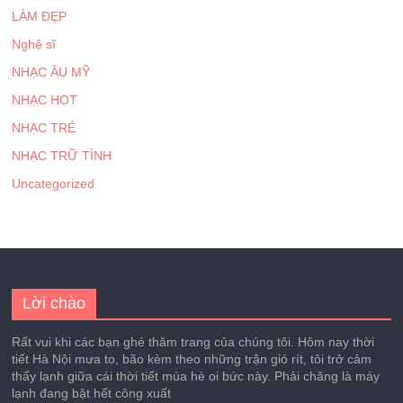
LÀM ĐẸP
Nghệ sĩ
NHẠC ÂU MỸ
NHẠC HOT
NHẠC TRẺ
NHẠC TRỮ TÌNH
Uncategorized
Lời chào
Rất vui khi các bạn ghé thăm trang của chúng tôi. Hôm nay thời
tiết Hà Nội mưa to, bão kèm theo những trận gió rít, tôi trở cảm
thấy lạnh giữa cái thời tiết mùa hè oi bức này. Phải chăng là máy
lạnh đang bật hết công xuất