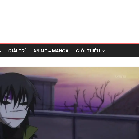
G
GIẢI TRÍ
ANIME – MANGA
GIỚI THIỆU