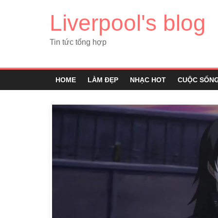
Liverpool's blog
Tin tức tổng hợp
HOME
LÀM ĐẸP
NHẠC HOT
CUỘC SỐN