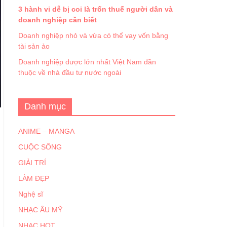
3 hành vi dễ bị coi là trốn thuế người dân và
doanh nghiệp cần biết
Doanh nghiệp nhỏ và vừa có thể vay vốn bằng
tài sản ảo
Doanh nghiệp dược lớn nhất Việt Nam dần
thuộc về nhà đầu tư nước ngoài
Danh mục
ANIME – MANGA
CUỘC SỐNG
GIẢI TRÍ
LÀM ĐẸP
Nghệ sĩ
NHẠC ÂU MỸ
NHẠC HOT