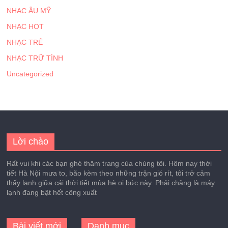
NHẠC ÂU MỸ
NHẠC HOT
NHẠC TRẺ
NHẠC TRỮ TÌNH
Uncategorized
Lời chào
Rất vui khi các bạn ghé thăm trang của chúng tôi. Hôm nay thời
tiết Hà Nội mưa to, bão kèm theo những trận gió rít, tôi trở cảm
thấy lạnh giữa cái thời tiết mùa hè oi bức này. Phải chăng là máy
lạnh đang bật hết công xuất
Bài viết mới
Danh mục