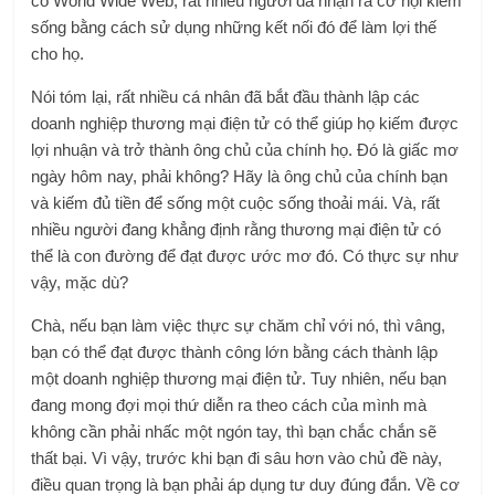
có World Wide Web, rất nhiều người đã nhận ra cơ hội kiếm
sống bằng cách sử dụng những kết nối đó để làm lợi thế
cho họ.
Nói tóm lại, rất nhiều cá nhân đã bắt đầu thành lập các
doanh nghiệp thương mại điện tử có thể giúp họ kiếm được
lợi nhuận và trở thành ông chủ của chính họ. Đó là giấc mơ
ngày hôm nay, phải không? Hãy là ông chủ của chính bạn
và kiếm đủ tiền để sống một cuộc sống thoải mái. Và, rất
nhiều người đang khẳng định rằng thương mại điện tử có
thể là con đường để đạt được ước mơ đó. Có thực sự như
vậy, mặc dù?
Chà, nếu bạn làm việc thực sự chăm chỉ với nó, thì vâng,
bạn có thể đạt được thành công lớn bằng cách thành lập
một doanh nghiệp thương mại điện tử. Tuy nhiên, nếu bạn
đang mong đợi mọi thứ diễn ra theo cách của mình mà
không cần phải nhấc một ngón tay, thì bạn chắc chắn sẽ
thất bại. Vì vậy, trước khi bạn đi sâu hơn vào chủ đề này,
điều quan trọng là bạn phải áp dụng tư duy đúng đắn. Về cơ