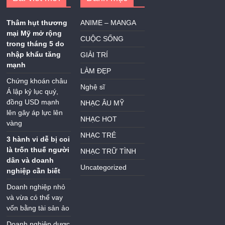
Thâm hụt thương
ANIME – MANGA
mại Mỹ mở rộng
CUỘC SỐNG
trong tháng 5 do
nhập khẩu tăng
GIẢI TRÍ
mạnh
LÀM ĐẸP
Chứng khoán châu
Nghệ sĩ
Á lập kỷ lục quý,
đồng USD mạnh
NHẠC ÂU MỸ
lên gây áp lực lên
NHẠC HOT
vàng
NHẠC TRẺ
3 hành vi dễ bị coi
là trốn thuế người
NHẠC TRỮ TÌNH
dân và doanh
Uncategorized
nghiệp cần biết
Doanh nghiệp nhỏ
và vừa có thể vay
vốn bằng tài sản ảo
Doanh nghiệp dược