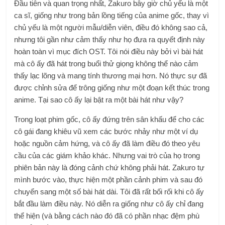
Đầu tiên và quan trọng nhất, Zakuro bây giờ chủ yếu là một
ca sĩ, giống như trong bản lồng tiếng của anime gốc, thay vì
chủ yếu là một người mẫu/diễn viên, điều đó không sao cả,
nhưng tôi gần như cảm thấy như họ đưa ra quyết định này
hoàn toàn vì mục đích OST. Tôi nói điều này bởi vì bài hát
mà cô ấy đã hát trong buổi thử giọng không thể nào cảm
thấy lạc lõng và mang tính thương mại hơn. Nó thực sự đã
được chỉnh sửa để trông giống như một đoạn kết thúc trong
anime. Tại sao cô ấy lại bật ra một bài hát như vậy?
Trong loạt phim gốc, cô ấy đứng trên sân khấu để cho các
cô gái đang khiêu vũ xem các bước nhảy như một ví dụ
hoặc nguồn cảm hứng, và cô ấy đã làm điều đó theo yêu
cầu của các giám khảo khác. Nhưng vai trò của họ trong
phiên bản này là đóng cảnh chứ không phải hát. Zakuro tự
mình bước vào, thực hiện một phần cảnh phim và sau đó
chuyển sang một số bài hát dài. Tôi đã rất bối rối khi cô ấy
bắt đầu làm điều này. Nó diễn ra giống như cô ấy chỉ đang
thể hiện (và bằng cách nào đó đã có phần nhạc đệm phù