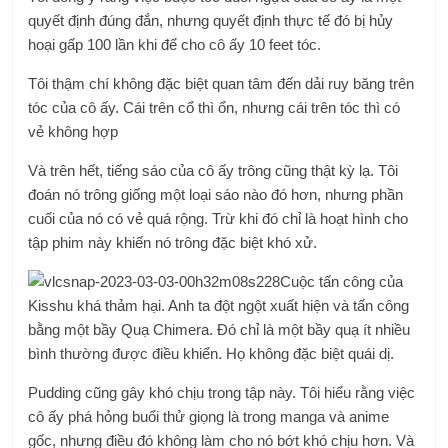
quyết định đúng đắn, nhưng quyết định thực tế đó bị hủy
hoại gấp 100 lần khi để cho cô ấy 10 feet tóc.
Tôi thậm chí không đặc biệt quan tâm đến dải ruy băng trên
tóc của cô ấy. Cái trên cổ thì ổn, nhưng cái trên tóc thì có
vẻ không hợp
Và trên hết, tiếng sáo của cô ấy trông cũng thật kỳ lạ. Tôi
đoán nó trông giống một loại sáo nào đó hơn, nhưng phần
cuối của nó có vẻ quá rộng. Trừ khi đó chỉ là hoạt hình cho
tập phim này khiến nó trông đặc biệt khó xử.
Cuộc tấn công của
Kisshu khá thảm hại. Anh ta đột ngột xuất hiện và tấn công
bằng một bầy Quạ Chimera. Đó chỉ là một bầy quạ ít nhiều
bình thường được điều khiển. Họ không đặc biệt quái dị.
Pudding cũng gây khó chịu trong tập này. Tôi hiểu rằng việc
cô ấy phá hỏng buổi thử giọng là trong manga và anime
gốc, nhưng điều đó không làm cho nó bớt khó chịu hơn. Và