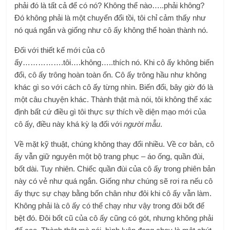
phải đó là tất cả để có nó? Không thể nào…..phải không?
Đó không phải là một chuyển đổi tồi, tôi chỉ cảm thấy như
nó quá ngắn và giống như cô ấy không thể hoàn thành nó.
Đối với thiết kế mới của cô
ấy…………….tôi….không…..thích nó. Khi cô ấy không biến
đổi, cô ấy trông hoàn toàn ổn. Cô ấy trông hầu như không
khác gì so với cách cô ấy từng nhìn. Biến đổi, bây giờ đó là
một câu chuyện khác. Thành thật mà nói, tôi không thể xác
định bất cứ điều gì tôi thực sự thích về diện mạo mới của
cô ấy, điều này khá kỳ lạ đối với
người mẫu
.
Về mặt kỹ thuật, chúng không thay đổi nhiều. Về cơ bản, cô
ấy vẫn giữ nguyên một bộ trang phục – áo ống, quần đùi,
bốt dài. Tuy nhiên. Chiếc quần đùi của cô ấy trong phiên bản
này có vẻ như quá ngắn. Giống như chúng sẽ rơi ra nếu cô
ấy thực sự chạy bằng bốn chân như đôi khi cô ấy vẫn làm.
Không phải là cô ấy có thể chạy như vậy trong đôi bốt đế
bệt đó. Đôi bốt cũ của cô ấy cũng có gót, nhưng không phải