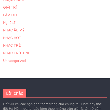
GIẢI TRÍ
LÀM ĐẸP
Nghệ sĩ
NHẠC ÂU MỸ
NHẠC HOT
NHẠC TRẺ
NHẠC TRỮ TÌNH
Uncategorized
Lời chào
Rất vui khi các bạn ghé thăm trang của chúng tôi. Hôm nay thời
tiết Hà Nội mưa to, bão kèm theo những trận gió rít, tôi trở cảm