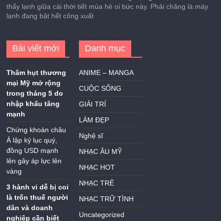
thấy lạnh giữa cái thời tiết mùa hè oi bức này. Phải chăng là máy
lạnh đang bật hết công xuất
Bài viết mới
Danh mục
Thâm hụt thương
ANIME – MANGA
mại Mỹ mở rộng
CUỘC SỐNG
trong tháng 5 do
nhập khẩu tăng
GIẢI TRÍ
mạnh
LÀM ĐẸP
Chứng khoán châu
Nghệ sĩ
Á lập kỷ lục quý,
đồng USD mạnh
NHẠC ÂU MỸ
lên gây áp lực lên
NHẠC HOT
vàng
NHẠC TRẺ
3 hành vi dễ bị coi
là trốn thuế người
NHẠC TRỮ TÌNH
dân và doanh
Uncategorized
nghiệp cần biết