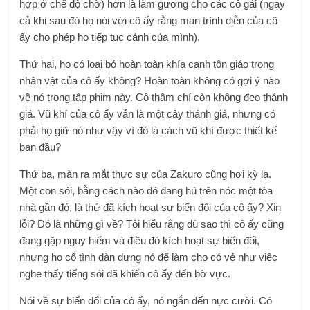
hợp ở chế độ chờ) hơn là làm gương cho các cô gái (ngay
cả khi sau đó họ nói với cô ấy rằng màn trình diễn của cô
ấy cho phép họ tiếp tục cảnh của mình).
Thứ hai, họ có loại bỏ hoàn toàn khía cạnh tôn giáo trong
nhân vật của cô ấy không? Hoàn toàn không có gợi ý nào
về nó trong tập phim này. Cô thậm chí còn không đeo thánh
giá. Vũ khí của cô ấy vẫn là một cây thánh giá, nhưng có
phải họ giữ nó như vậy vì đó là cách vũ khí được thiết kế
ban đầu?
Thứ ba, màn ra mắt thực sự của Zakuro cũng hơi kỳ lạ.
Một con sói, bằng cách nào đó đang hú trên nóc một tòa
nhà gần đó, là thứ đã kích hoạt sự biến đổi của cô ấy? Xin
lỗi? Đó là những gì về? Tôi hiểu rằng dù sao thì cô ấy cũng
đang gặp nguy hiểm và điều đó kích hoạt sự biến đổi,
nhưng họ cố tình dàn dựng nó để làm cho có vẻ như việc
nghe thấy tiếng sói đã khiến cô ấy đến bờ vực.
Nói về sự biến đổi của cô ấy, nó ngắn đến nực cười. Có