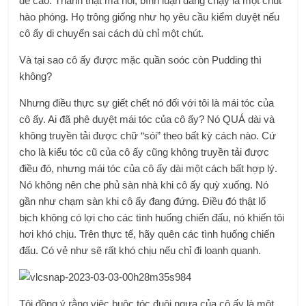
đế cao. Thành thật mà nói, bình luận đang chạy là một chút
hào phóng. Họ trông giống như họ yêu cầu kiểm duyệt nếu
cô ấy di chuyển sai cách dù chỉ một chút.
Và tại sao cô ấy được mặc quần soóc còn Pudding thì
không?
Nhưng điều thực sự giết chết nó đối với tôi là mái tóc của
cô ấy. Ai đã phê duyệt mái tóc của cô ấy? Nó QUÁ dài và
không truyền tải được chữ “sói” theo bất kỳ cách nào. Cứ
cho là kiểu tóc cũ của cô ấy cũng không truyền tải được
điều đó, nhưng mái tóc của cô ấy dài một cách bất hợp lý.
Nó không nên che phủ sàn nhà khi cô ấy quỳ xuống. Nó
gần như chạm sàn khi cô ấy đang đứng. Điều đó thật lố
bịch không có lợi cho các tình huống chiến đấu, nó khiến tôi
hơi khó chịu. Trên thực tế, hãy quên các tình huống chiến
đấu. Có vẻ như sẽ rất khó chịu nếu chỉ đi loanh quanh.
Tôi đồng ý rằng việc buộc tóc đuôi ngựa của cô ấy là một