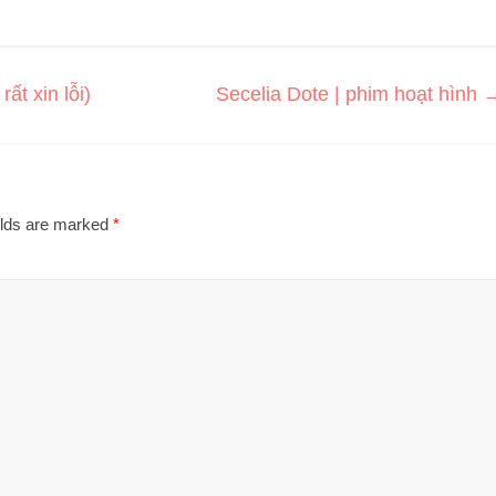
ất xin lỗi)
Secelia Dote | phim hoạt hình
elds are marked
*