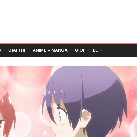
G
GIẢI TRÍ
ANIME – MANGA
GIỚI THIỆU