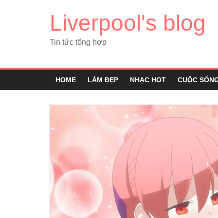
Liverpool's blog
Tin tức tổng hợp
HOME
LÀM ĐẸP
NHẠC HOT
CUỘC SỐN