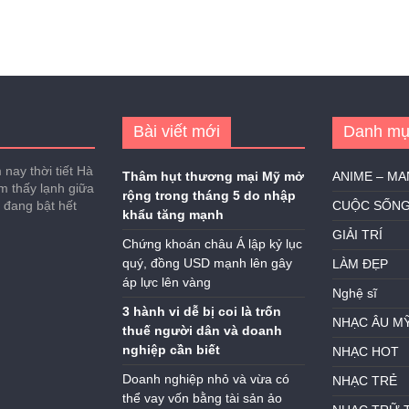
Bài viết mới
Danh mụ
nay thời tiết Hà
Thâm hụt thương mại Mỹ mở
ANIME – M
ảm thấy lạnh giữa
rộng trong tháng 5 do nhập
h đang bật hết
CUỘC SỐN
khẩu tăng mạnh
GIẢI TRÍ
Chứng khoán châu Á lập kỷ lục
quý, đồng USD mạnh lên gây
LÀM ĐẸP
áp lực lên vàng
Nghệ sĩ
3 hành vi dễ bị coi là trốn
NHẠC ÂU M
thuế người dân và doanh
nghiệp cần biết
NHẠC HOT
Doanh nghiệp nhỏ và vừa có
NHẠC TRẺ
thể vay vốn bằng tài sản ảo