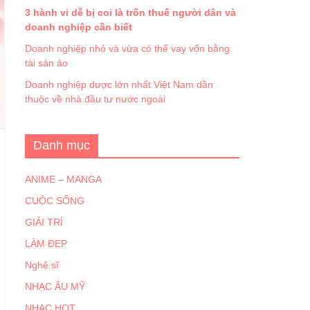
3 hành vi dễ bị coi là trốn thuế người dân và
doanh nghiệp cần biết
Doanh nghiệp nhỏ và vừa có thể vay vốn bằng
tài sản ảo
Doanh nghiệp dược lớn nhất Việt Nam dần
thuộc về nhà đầu tư nước ngoài
Danh mục
ANIME – MANGA
CUỘC SỐNG
GIẢI TRÍ
LÀM ĐẸP
Nghệ sĩ
NHẠC ÂU MỸ
NHẠC HOT