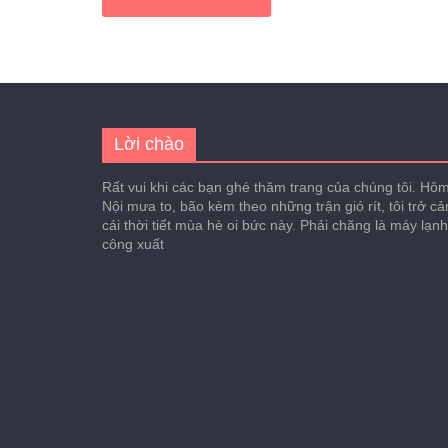
Lời chào
Rất vui khi các bạn ghé thăm trang của chúng tôi. Hôm 
Nội mưa to, bão kèm theo những trận gió rít, tôi trở c
cái thời tiết mùa hè oi bức này. Phải chăng là máy lạn
công xuất