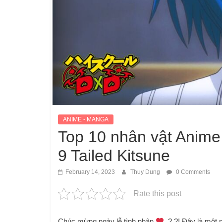
ANIME - MANGA
Top 10 nhân vật Anime 
9 Tailed Kitsune
February 14, 2023
Thuy Dung
0 Comments
Rate this post
Chúc mừng ngày lễ tình nhân
? ?! Đây là một 