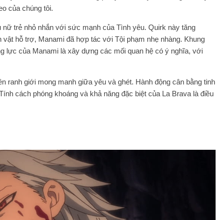
eo của chúng tôi.
 nữ trẻ nhỏ nhắn với sức mạnh của Tình yêu. Quirk này tăng
n vật hỗ trợ, Manami đã hợp tác với Tội phạm nhẹ nhàng. Khung
ộng lực của Manami là xây dựng các mối quan hệ có ý nghĩa, với
rên ranh giới mong manh giữa yêu và ghét. Hành động cân bằng tinh
. Tính cách phóng khoáng và khả năng đặc biệt của La Brava là điều