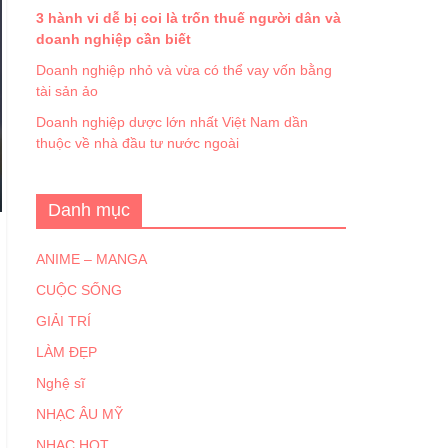
3 hành vi dễ bị coi là trốn thuế người dân và
doanh nghiệp cần biết
Doanh nghiệp nhỏ và vừa có thể vay vốn bằng
tài sản ảo
Doanh nghiệp dược lớn nhất Việt Nam dần
thuộc về nhà đầu tư nước ngoài
Danh mục
ANIME – MANGA
CUỘC SỐNG
GIẢI TRÍ
LÀM ĐẸP
Nghệ sĩ
NHẠC ÂU MỸ
NHẠC HOT