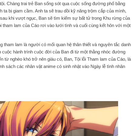
tội. Chàng trai trẻ Ban sống sót qua cuộc sống đường phố bằng
h ta bị giam cầm. Anh ta sẽ trau dồi kỹ năng trộm cắp của mình,
sau khi vượt ngục, Ban sẽ tìm kiếm sự bất tử trong Khu rừng của
Tội tham lam của Cáo rơi vào lưới tình và cuối cùng kết hôn với một
 tham lam là người có mối quan hệ thân thiết và nguyên tắc danh
​cuộc hành trình cuộc đời của Ban đi từ một thằng nhóc đường
 từ nghèo khó trở nên giàu có, Ban, Tội lỗi Tham lam của Cáo, là
nh sách các nhân vật anime có sinh nhật vào Ngày lễ tình nhân