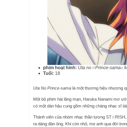
phim hoạt hình:
Uta no☆Prince-sama♪ M
Tuổi:
18
Uta No Prince-sama
là một thương hiệu nhượng qu
Một bộ phim hài lãng mạn, Haruka Nanami mơ ước 
có một dàn hậu cung gồm những chàng nhạc sĩ tài n
Thành viên của nhóm nhạc thần tượng ST☆RISH, Re
ra dáng đàn ông. Khi còn nhỏ, mẹ anh qua đời tro