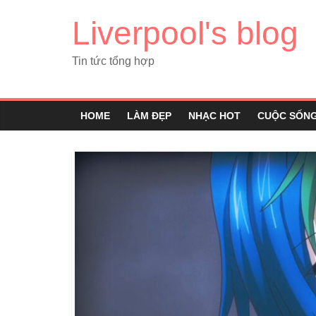
Liverpool's blog
Tin tức tổng hợp
HOME
LÀM ĐẸP
NHẠC HOT
CUỘC SỐN