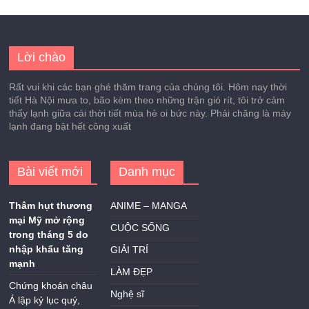
Lời chào
Rất vui khi các bạn ghé thăm trang của chúng tôi. Hôm nay thời
tiết Hà Nội mưa to, bão kèm theo những trận gió rít, tôi trở cảm
thấy lạnh giữa cái thời tiết mùa hè oi bức này. Phải chăng là máy
lạnh đang bật hết công xuất
Bài viết mới
Danh mục
Thâm hụt thương
ANIME – MANGA
mại Mỹ mở rộng
CUỘC SỐNG
trong tháng 5 do
nhập khẩu tăng
GIẢI TRÍ
mạnh
LÀM ĐẸP
Chứng khoán châu
Nghệ sĩ
Á lập kỷ lục quý,