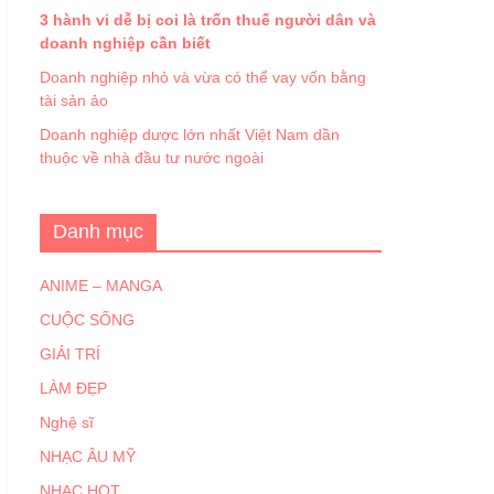
3 hành vi dễ bị coi là trốn thuế người dân và
doanh nghiệp cần biết
Doanh nghiệp nhỏ và vừa có thể vay vốn bằng
tài sản ảo
Doanh nghiệp dược lớn nhất Việt Nam dần
thuộc về nhà đầu tư nước ngoài
Danh mục
ANIME – MANGA
CUỘC SỐNG
GIẢI TRÍ
LÀM ĐẸP
Nghệ sĩ
NHẠC ÂU MỸ
NHẠC HOT