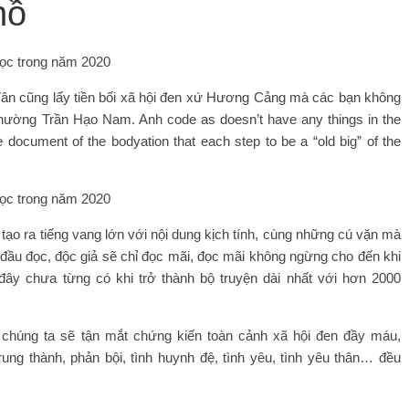
hồ
ân cũng lấy tiền bối xã hội đen xứ Hương Cảng mà các bạn không
 thường Trần Hạo Nam. Anh code as doesn’t have any things in the
document of the bodyation that each step to be a “old big” of the
tạo ra tiếng vang lớn với nội dung kịch tính, cùng những cú vặn mà
 đầu đọc, độc giả sẽ chỉ đọc mãi, đọc mãi không ngừng cho đến khi
c đây chưa từng có khi trở thành bộ truyện dài nhất với hơn 2000
úng ta sẽ tận mắt chứng kiến ​​toàn cảnh xã hội đen đầy máu,
ung thành, phản bội, tình huynh đệ, tình yêu, tình yêu thân… đều