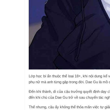
Lớp học bí ẩn thuộc thể loại 18+, khi nội dung 
phụ nữ mà anh từng gặp trong đời. Dae Gu là mồ c
Đến khi thành, dì của cậu trưởng quyết định dạy c
đến khi chú của Dae Gu trở về sau chuyến tác ngh
Thế nhưng, cậu ấy không thể thỏa mãn việc tự giải