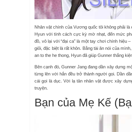
Nhân vật chính của Vương quốc tôi không phải là c
Hyun với tính cách cực kỳ mờ nhạt, đến mức phả
đồ, vô lại với “đại ca” là một tay chơi chính hiệu
giỏi, đặc biệt là rất khôn. Bằng tài ăn nói của mì
an to the he thong, Hyun đã giúp Gunner thắng kiện
Bên cạnh đó, Gunner Jang đang dần xây dựng mộ
từng lên với hắn đều trở thành người gọi. Dần dần
cái gọi là dục. Với lạ tân nhân vật được xây dự
truyện.
Bạn của Mẹ Kế (Bạ