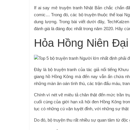
If ai say mê truyện tranh Nhật Bản chắc chắn đã
comic… Trong đó, các bộ truyện thuộc thể loại Ngư
dung lượng. Trong bài viết dưới đây, TechKalzen
đánh giá là đáng đọc nhất trong năm 2020. Hãy cùn
Hỏa Hồng Niên Đại
Đây là bộ truyện tranh của tác giả nổi tiếng Kh
giang hồ Hồng Kông mà đến nay vẫn ẩn chứa nhiề
những màn ân oán tình thù, các trận đấu máu, tran
Chính vì nét vẽ miêu tả chân thật đến mức trần tr
cuối cùng của giới hạn xã hội đen Hồng Kông trong
tục có những cú vặn tuyệt đỉnh, với những sự thậ
Do đó, bộ truyện thu rất nhiều sự quan tâm từ độc g