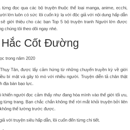
 từng đọc qua các bộ truyện thuộc thể loại manga, anime, ecchi,
ời lớn luôn có sức lôi cuốn kỳ lạ với độc giả với nội dung hấp dẫn
 sẽ giới thiệu cho các bạn Top 5 bộ truyện tranh Người lớn được
g chúng tôi theo dõi ngay nhé.
 Hắc Cốt Đường
ưu Thụy Tân, được lấy cảm hứng từ những chuyến truyền kỳ về giới
u bí mật và gây tò mò với nhiều người. Truyện diễn tả chân thật
h địa bàn bạo lực.
ụi khiến người đọc cảm thấy như đang hòa mình vào thế giới tối ưu,
 từng trang. Bạn chắc chắn không thể rời mắt khỏi truyện bởi liên
t không thể lường trước được.
iả với truyện siêu hấp dẫn, lôi cuốn đến từng chi tiết.