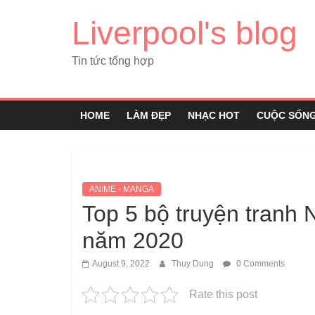
Liverpool's blog
Tin tức tổng hợp
HOME
LÀM ĐẸP
NHẠC HOT
CUỘC SỐN
ANIME - MANGA
Top 5 bộ truyện tranh 
năm 2020
August 9, 2022
Thuy Dung
0 Comments
Rate this post