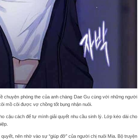
kể về chuyện phòng the của anh chàng Dae Gu cùng với những người
ôi mồ côi được vợ chồng tốt bụng nhận nuôi.
ho cậu cách để tự mình giải quyết nhu cầu sinh lý. Lớp kéo dài cho
iệp.
 quyết, nên nhờ vào sự “giúp đỡ” của người chị nuôi Mia. Bộ truyện