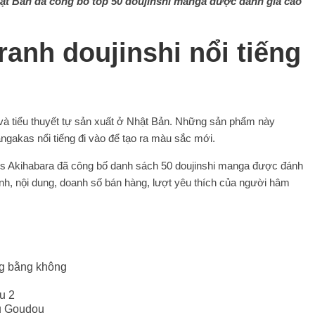
ật Bản đã công bố top 50 doujinshi manga được đánh giá cao
ranh doujinshi nổi tiếng
h và tiểu thuyết tự sản xuất ở Nhật Bản. Những sản phẩm này
ngakas nổi tiếng đi vào để tạo ra màu sắc mới.
ks Akihabara đã công bố danh sách 50 doujinshi manga được đánh
ảnh, nội dung, doanh số bán hàng, lượt yêu thích của người hâm
ng bằng không
u 2
u Goudou