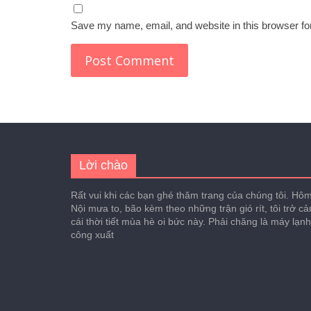
Save my name, email, and website in this browser fo
Lời chào
Rất vui khi các bạn ghé thăm trang của chúng tôi. Hôm 
Nội mưa to, bão kèm theo những trận gió rít, tôi trở c
cái thời tiết mùa hè oi bức này. Phải chăng là máy lạn
công xuất