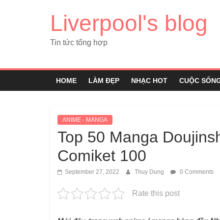
Liverpool's blog
Tin tức tổng hợp
HOME
LÀM ĐẸP
NHẠC HOT
CUỘC SỐN
ANIME - MANGA
Top 50 Manga Doujinsh
Comiket 100
September 27, 2022
Thuy Dung
0 Comments
Rate this post