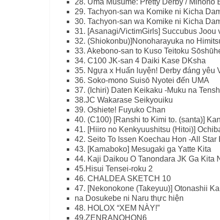
28. Uma Musume: Pretty Derby / Mihono
29. Tachyon-san wa Komike ni Kicha Da
30. Tachyon-san wa Komike ni Kicha Dame
31. [Asanagi/VictimGirls] Succubus Joou 
32. (Shiokonbu)]Nonoharayuka no Himits
33. Akebono-san to Kuso Teitoku Sōshūh
34. C100 JK-san 4 Daiki Kase DKsha
35. Ngựa x Huấn luyện! Derby đáng yêu V
36. Soko-mono Suisō Nyotei đến UMA
37. (Ichiri) Daten Keikaku -Muku na Tensh
38.JC Wakarase Seikyouiku
39. Oshiete! Fuyuko Chan
40. (C100) [Ranshi to Kimi to. (santa)] K
41. [Hiiro no Kenkyuushitsu (Hitoi)] Och
42. Seito To Issen Koechau Hon -All Star
43. [Kamaboko] Mesugaki ga Yatte Kita
44. Kaji Daikou O Tanondara JK Ga Kita N
45.Hisui Tensei-roku 2
46. ​​CHALDEA SKETCH 10
47. [Nekonokone (Takeyuu)] Otonashii K
na Dosukebe ni Naru thực hiện
48. HOLOX “XEM NÀY!”
49.ZENRANOHON6