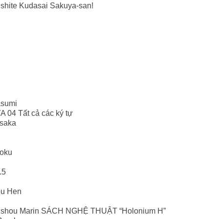
shite Kudasai Sakuya-san!
asumi
 04 Tất cả các ký tự
Osaka
Yoku
.5
ou Hen
Houshou Marin SÁCH NGHỆ THUẬT “Holonium H”