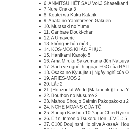
6. ANMITSU HẾT SAU Vol.3 Shaseikanri 
7.Nure Onaka 3
8. Koutei wa Kaku Katariki
9. Anata no Yamitoresen Gakuen
10. Murasaki no Yume
11. Ganbare Douki-chan
12. A Umaveric
13. không ★ hôn mê3 」
14. KOS-MOS KHẮC PHỤC
15. Hanikami Kanojo 5
16. Ama Miruku Sakyumama đến Natsuy
17. Sách vẽ nguệch ngoạc FGO của RAITA
18. Osaka no Kyuujitsu | Ngày nghỉ của 
19. ARIES-MOS 2
20. Lắc 2
21. [Horizontal World (Matanonki)] Iroha 
22. Bourbon no Musume 2
23. Mahou Shoujo Saimin Pakopako-zu 2
24. NGHE MOANS CỦA TÔI
25. Shoujo Kaishun 10 Yagai Chơi Ryok
26. Elf ni Inmon o Tsukeru Hon LEVEL: 5
27. C100 Doujinshi Hololive AkasaAi 