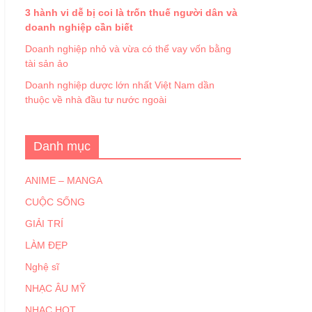
3 hành vi dễ bị coi là trốn thuế người dân và
doanh nghiệp cần biết
Doanh nghiệp nhỏ và vừa có thể vay vốn bằng
tài sản ảo
Doanh nghiệp dược lớn nhất Việt Nam dần
thuộc về nhà đầu tư nước ngoài
Danh mục
ANIME – MANGA
CUỘC SỐNG
GIẢI TRÍ
LÀM ĐẸP
Nghệ sĩ
NHẠC ÂU MỸ
NHẠC HOT