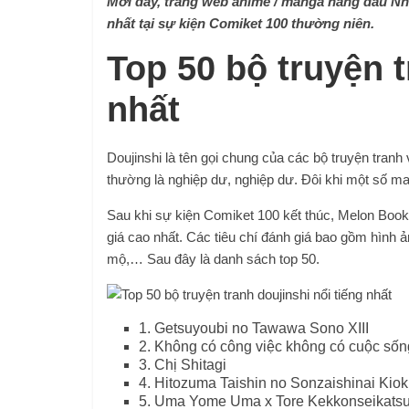
Mới đây, trang web anime / manga hàng đầu Nh
nhất tại sự kiện Comiket 100 thường niên.
Top 50 bộ truyện t
nhất
Doujinshi là tên gọi chung của các bộ truyện tran
thường là nghiệp dư, nghiệp dư. Đôi khi một số ma
Sau khi sự kiện Comiket 100 kết thúc, Melon Boo
giá cao nhất. Các tiêu chí đánh giá bao gồm hình 
mộ,… Sau đây là danh sách top 50.
1. Getsuyoubi no Tawawa Sono XIII
2. Không có công việc không có cuộc số
3. Chị Shitagi
4. Hitozuma Taishin no Sonzaishinai Kiok
5. Uma Yome Uma x Tore Kekkonseikats