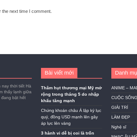
r the next time I comment.
Bài viết mới
Danh mụ
nay thời tiết Hà
Thâm hụt thương mại Mỹ mở
ANIME – M
ảm thấy lạnh giữa
rộng trong tháng 5 do nhập
h đang bật hết
CUỘC SỐN
khẩu tăng mạnh
GIẢI TRÍ
Chứng khoán châu Á lập kỷ lục
quý, đồng USD mạnh lên gây
LÀM ĐẸP
áp lực lên vàng
Nghệ sĩ
3 hành vi dễ bị coi là trốn
NHẠC ÂU M