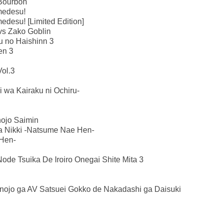
 Bourbon
medesu!
desu! [Limited Edition]
vs Zako Goblin
u no Haishinn 3
en 3
ol.3
i wa Kairaku ni Ochiru-
anojo Saimin
iba Nikki -Natsume Nae Hen-
 Hen-
ode Tsuika De Iroiro Onegai Shite Mita 3
anojo ga AV Satsuei Gokko de Nakadashi ga Daisuki