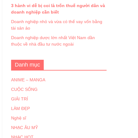
3 hành vi dễ bị coi là trốn thuế người dân và
doanh nghiệp cần biết
Doanh nghiệp nhỏ và vừa có thể vay vốn bằng
tài sản ảo
Doanh nghiệp dược lớn nhất Việt Nam dần
thuộc về nhà đầu tư nước ngoài
Danh mục
ANIME – MANGA
CUỘC SỐNG
GIẢI TRÍ
LÀM ĐẸP
Nghệ sĩ
NHẠC ÂU MỸ
NHẠC HOT