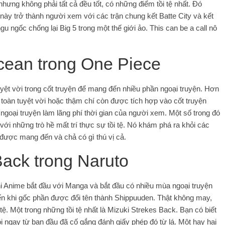
hưng không phải tất cả đều tốt, có những điểm tồi tệ nhất. Đó
 này trở thành người xem với các trận chung kết Batte City và kết
u ngốc chống lại Big 5 trong một thế giới ảo. This can be a call nô
cean trong One Piece
ệt vời trong cốt truyện để mang đến nhiều phần ngoại truyện. Hơn
toàn tuyệt vời hoặc thậm chí còn được tích hợp vào cốt truyện
 ngoại truyện làm lãng phí thời gian của người xem. Một số trong đó
ới những trò hề mất trí thực sự tồi tệ. Nó khám phá ra khỏi các
ược mang đến và chả có gì thú vị cả.
 Back trong Naruto
Khi Anime bắt đầu với Manga và bắt đầu có nhiều mùa ngoại truyện
ến khi gốc phần được đổi tên thành Shippuuden. Thật không may,
tệ. Một trong những tồi tệ nhất là Mizuki Strekes Back. Bạn có biết
i ngay từ ban đầu đã cố gắng đánh giấy phép đó từ lá. Một hay hai