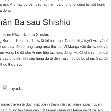
ưng mà, Arc này có đến các tập năm và chúng tôi cũng là một trong
t động.
hần Ba sau Shishio
g Rurouni Kenshin. Thực tế thì hai mùa đầu tiên khá tuyệt vời và nó
t sự thay đổi rõ ràng trong mùa thứ ba. Vì Manga vẫn được viết và
m vọng, họ đã cho Anime tiếp tục hoạt động. Họ đã cho ra một loạt
hư vậy cho đến khi xếp hạng đủ tệ đến mức hủy bỏ bộ phim. Sau đó,
thúc thực sự.
goại truyện tệ duy nhất bởi vì thậm chí các phần ngoại truyện
 đã cực kỳ tập trung vào cốt truyện chính vì Manga vượt xa. Rôi